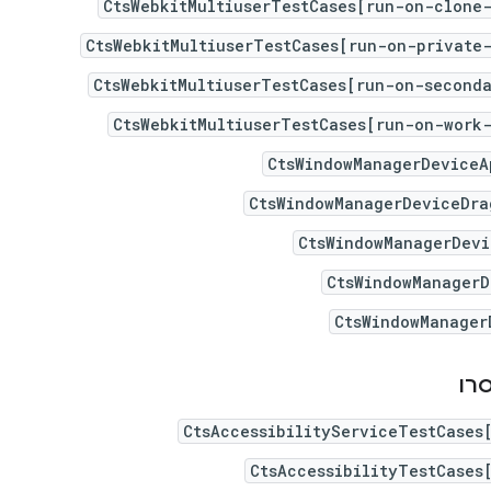
CtsWebkitMultiuserTestCases[run-on-clone-
CtsWebkitMultiuserTestCases[run-on-private
CtsWebkitMultiuserTestCases[run-on-seconda
CtsWebkitMultiuserTestCases[run-on-work-
CtsWindowManagerDeviceA
CtsWindowManagerDeviceDra
CtsWindowManagerDevi
CtsWindowManagerD
CtsWindowManager
רו
CtsAccessibilityServiceTestCases
CtsAccessibilityTestCases