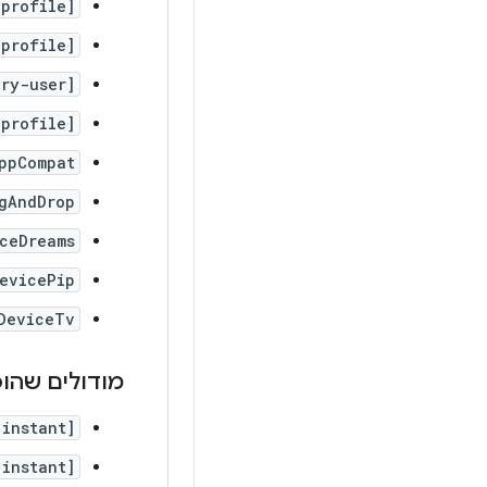
profile]
-profile]
ry-user]
profile]
ppCompat
gAndDrop
ceDreams
evicePip
DeviceTv
מודולים שהוס
[instant]
[instant]