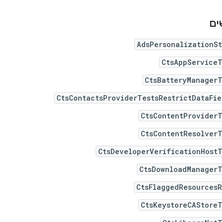
ים
AdsPersonalizationS
CtsAppServiceT
CtsBatteryManagerT
CtsContactsProviderTestsRestrictDataFi
CtsContentProviderT
CtsContentResolverT
CtsDeveloperVerificationHost
CtsDownloadManagerT
CtsFlaggedResourcesR
CtsKeystoreCAStoreT