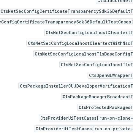
CtsLibcoreNet
CtsNetSecConfigCertificateTransparencySdk36DefaultT
cConfigCertificateTransparencySdk36DefaultTestCases[
CtsNetSecConfigLocalhostCleartextT
CtsNetSecConfigLocalhostCleartextWithNscT
CtsNetSecConfigLocalhostTlsBaseConfigT
CtsNetSecConfigLocalhostTlsT
CtsOpenGLWrapperT
CtsPackageInstallerCUJDeveloperVerificationT
CtsPackageManagerBroadcastT
CtsProtectedPackagesT
CtsProviderUiTestCases[run-on-clone-
CtsProviderUiTestCases[run-on-private-