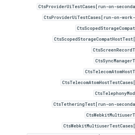
CtsProviderUiTestCases[run-on-seconda
CtsProviderUiTestCases[run-on-work-
CtsScopedStorageCompat
CtsScopedStorageCompatHostTest[
CtsScreenRecordT
CtsSyncManagerT
CtsTelecomAtomHostT
CtsTelecomAtomHostTestCases[
CtsTelephonyMod
CtsTetheringTest[run-on-seconda
CtsWebkitMultiuser
CtsWebkitMultiuserTestCases