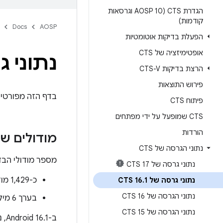
הגדרת CTS (AOSP 10 וגרסאות
קודמות)
Docs
AOSP
הפעלת בדיקות אוטומטיות
אופטימיזציה של CTS
נתוני גרס
הרצת בדיקות CTS-V
פירוש התוצאות
בדף הזה מפורטים השינויים העי
פיתוח CTS
CTS שמופעל על ידי מפתחים
הורדות
מודולים של S
נתוני הגרסה של CTS
מספר מודולי הבד
נתוני גרסה של CTS 17
כ-1,429 מודולים, בהתאם לסוג המכשיר.
נתוני גרסה של CTS 16
1
.
נתוני הגרסה של CTS 16
בערך 6 מיליון מקרים לבדיקה ב-2 ממשקי ABI.
נתוני הגרסה של CTS 15
ב-Android 16.1, נוספו 44 מודולים חדשים והוסרו 13 מודולים.