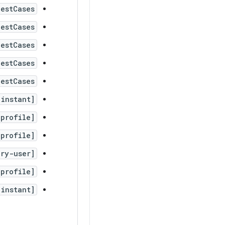
TestCases
TestCases
estCases
estCases
TestCases
[instant]
profile]
profile]
ry-user]
profile]
[instant]