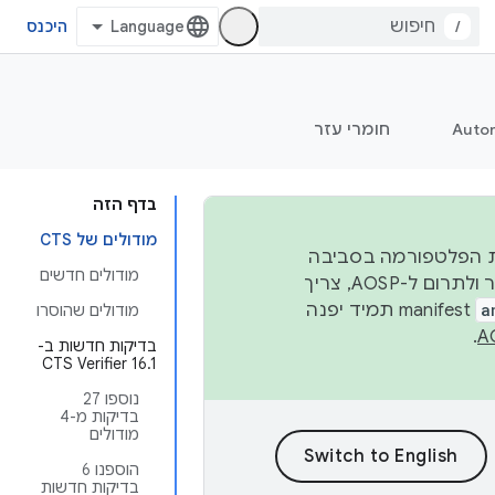
/
היכנס
Auto
חומרי עזר
בדף הזה
מודולים של CTS
 יציבות הפלטפורמה בסביבה
מודולים חדשים
העסקית, נפרסם קוד מקור ב-AOSP ברבעון השני וברבעון הרביעי. כדי ליצור ולתרום ל-AOSP, צריך
a
manifest תמיד יפנה
מודולים שהוסרו
.
בדיקות חדשות ב-
CTS Verifier 16.1
נוספו 27
בדיקות מ-4
מודולים
הוספנו 6
בדיקות חדשות