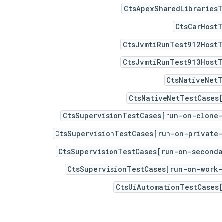
CtsApexSharedLibraries
CtsCarHost
CtsJvmtiRunTest912HostT
CtsJvmtiRunTest913HostT
CtsNativeNet
CtsNativeNetTestCases
CtsSupervisionTestCases[run-on-clone-
CtsSupervisionTestCases[run-on-private-
CtsSupervisionTestCases[run-on-seconda
CtsSupervisionTestCases[run-on-work-
CtsUiAutomationTestCases