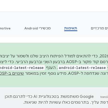
ם מרכזיים
תאימות
מכשירי Android
motive
החל משנת 2026, כדי להתאים למודל הפיתוח היציב שלנו ולשמור על
android-latest-release
. הענף
ndroid-latest-release
ל-AOSP. מידע נוסף זמין במאמר
שינויים ב-AOSP
‫Google משתמשת בטכנולוגיית AI כדי לתרגם תוכן
ת עליך. בתרגומים כאלו עשויות להיות שגיאות.