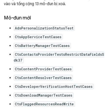
vào và tổng cộng 13 mô-đun bị xoá.
Mô-đun mới
AdsPersonalizationStatusTest
CtsAppServiceTestCases
CtsBatteryManagerTestCases
CtsContactsProviderTestsRestrictDataFieldsS
dk37
CtsContentProviderTestCases
CtsContentResolverTestCases
CtsDeveloperVerificationHostTestCases
CtsDownloadManagerTestCases
CtsFlaggedResourcesReadWrite