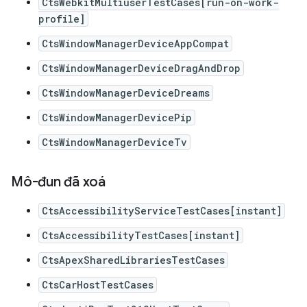
CtsWebkitMultiuserTestCases[run-on-work-
profile]
CtsWindowManagerDeviceAppCompat
CtsWindowManagerDeviceDragAndDrop
CtsWindowManagerDeviceDreams
CtsWindowManagerDevicePip
CtsWindowManagerDeviceTv
Mô-đun đã xoá
CtsAccessibilityServiceTestCases[instant]
CtsAccessibilityTestCases[instant]
CtsApexSharedLibrariesTestCases
CtsCarHostTestCases