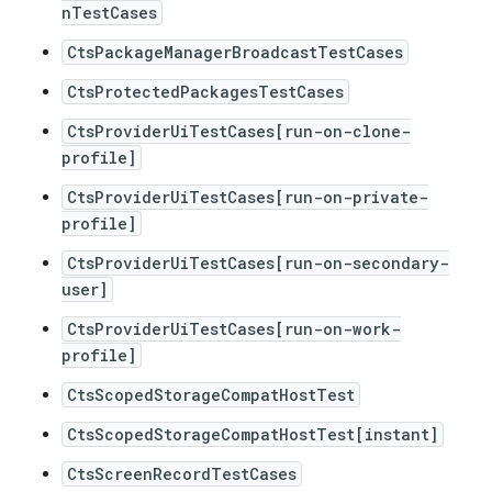
nTestCases
CtsPackageManagerBroadcastTestCases
CtsProtectedPackagesTestCases
CtsProviderUiTestCases[run-on-clone-
profile]
CtsProviderUiTestCases[run-on-private-
profile]
CtsProviderUiTestCases[run-on-secondary-
user]
CtsProviderUiTestCases[run-on-work-
profile]
CtsScopedStorageCompatHostTest
CtsScopedStorageCompatHostTest[instant]
CtsScreenRecordTestCases