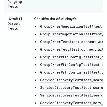
Ranging
Tests
Cts
Wifi
Các kiểm thử đã di chuyển:
Direct
GroupOwnerNegotiationTest#test_g
Tests
GroupOwnerNegotiationTest#test_g
GroupOwnerTest#test_connect_with
GroupOwnerTest#test_connect_with
GroupOwnerWithConfigTest#test_p2
GroupOwnerWithConfigTest#test_p2p
GroupOwnerWithConfigTest#test_p2
ServiceDiscoveryTest#test_search_
ServiceDiscoveryTest#test_search_
ServiceDiscoveryTest#test_search_
ServiceDiscoveryTest#test_serv_re