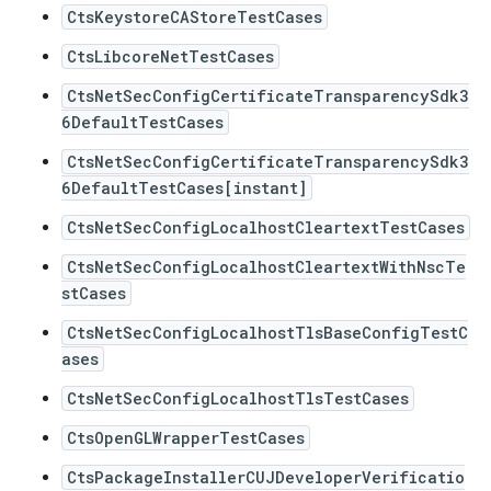
CtsKeystoreCAStoreTestCases
CtsLibcoreNetTestCases
CtsNetSecConfigCertificateTransparencySdk3
6DefaultTestCases
CtsNetSecConfigCertificateTransparencySdk3
6DefaultTestCases[instant]
CtsNetSecConfigLocalhostCleartextTestCases
CtsNetSecConfigLocalhostCleartextWithNscTe
stCases
CtsNetSecConfigLocalhostTlsBaseConfigTestC
ases
CtsNetSecConfigLocalhostTlsTestCases
CtsOpenGLWrapperTestCases
CtsPackageInstallerCUJDeveloperVerificatio