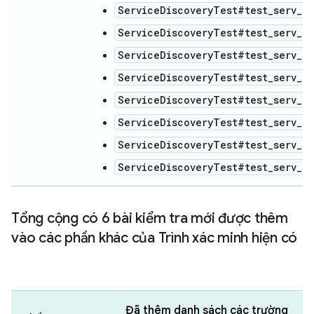
ServiceDiscoveryTest#test_serv_re
ServiceDiscoveryTest#test_serv_re
ServiceDiscoveryTest#test_serv_re
ServiceDiscoveryTest#test_serv_re
ServiceDiscoveryTest#test_serv_re
ServiceDiscoveryTest#test_serv_r
ServiceDiscoveryTest#test_serv_re
ServiceDiscoveryTest#test_serv_r
Tổng cộng có 6 bài kiểm tra mới được thêm
vào các phần khác của Trình xác minh hiện có
Đã thêm danh sách các trường