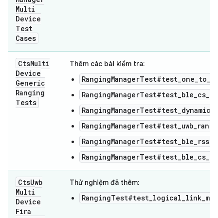
Multi
Device
Test
Cases
Cts
Multi
Thêm các bài kiểm tra:
Device
RangingManagerTest#test_one_to_on
Generic
Ranging
RangingManagerTest#test_ble_cs_ra
Tests
RangingManagerTest#test_dynamic_
RangingManagerTest#test_uwb_rangi
RangingManagerTest#test_ble_rssi_
RangingManagerTest#test_ble_cs_ra
Cts
Uwb
Thử nghiệm đã thêm:
Multi
RangingTest#test_logical_link_mod
Device
Fira