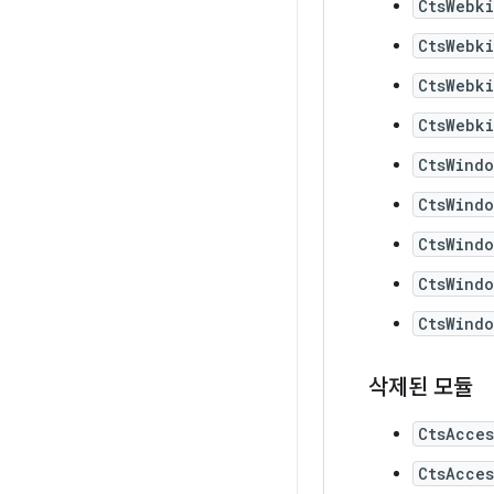
CtsWebk
CtsWebki
CtsWebk
CtsWebki
CtsWind
CtsWind
CtsWind
CtsWind
CtsWind
삭제된 모듈
CtsAcces
CtsAcces