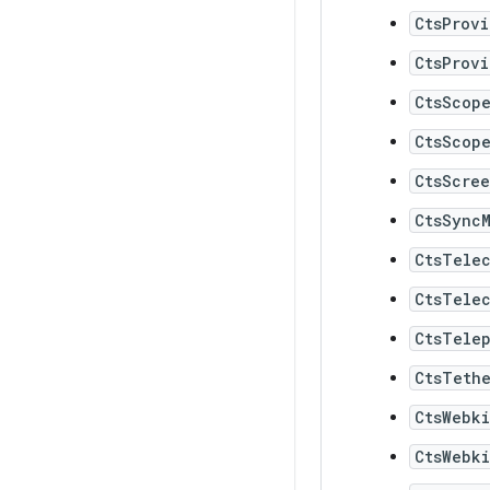
CtsProv
CtsProv
CtsScop
CtsScop
CtsScre
CtsSync
CtsTele
CtsTele
CtsTele
CtsTeth
CtsWebki
CtsWebki