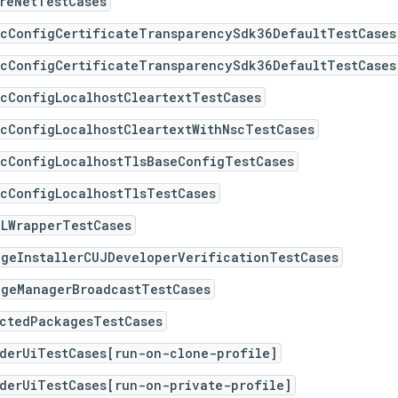
reNetTestCases
ecConfigCertificateTransparencySdk36DefaultTestCases
ecConfigCertificateTransparencySdk36DefaultTestCases
ecConfigLocalhostCleartextTestCases
ecConfigLocalhostCleartextWithNscTestCases
ecConfigLocalhostTlsBaseConfigTestCases
ecConfigLocalhostTlsTestCases
GLWrapperTestCases
ageInstallerCUJDeveloperVerificationTestCases
ageManagerBroadcastTestCases
ectedPackagesTestCases
iderUiTestCases[run-on-clone-profile]
iderUiTestCases[run-on-private-profile]