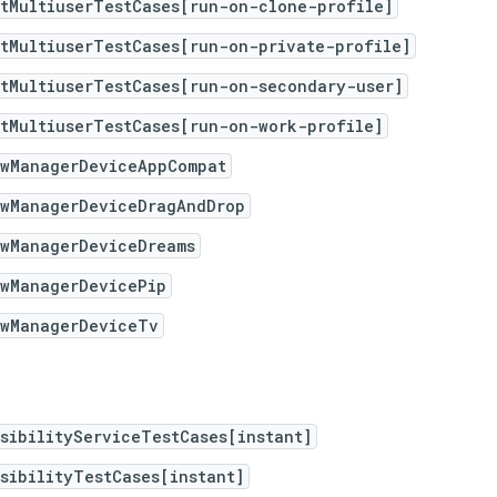
itMultiuserTestCases[run-on-clone-profile]
tMultiuserTestCases[run-on-private-profile]
itMultiuserTestCases[run-on-secondary-user]
tMultiuserTestCases[run-on-work-profile]
owManagerDeviceAppCompat
owManagerDeviceDragAndDrop
owManagerDeviceDreams
owManagerDevicePip
owManagerDeviceTv
sibilityServiceTestCases[instant]
sibilityTestCases[instant]