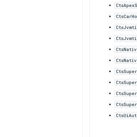
CtsApexS
CtsCarHo
CtsJvmt
CtsJvmt
CtsNativ
CtsNativ
CtsSupe
CtsSupe
CtsSupe
CtsSupe
CtsUiAut