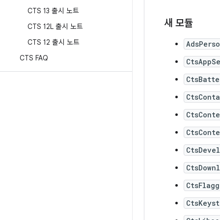
CTS 13 출시 노트
새 모듈
CTS 12L 출시 노트
CTS 12 출시 노트
AdsPerso
CTS FAQ
CtsAppS
CtsBatt
CtsConta
CtsCont
CtsCont
CtsDevel
CtsDown
CtsFlag
CtsKeys