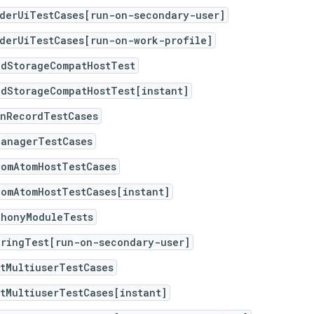
iderUiTestCases[run-on-secondary-user]
iderUiTestCases[run-on-work-profile]
edStorageCompatHostTest
edStorageCompatHostTest[instant]
enRecordTestCases
ManagerTestCases
comAtomHostTestCases
comAtomHostTestCases[instant]
phonyModuleTests
eringTest[run-on-secondary-user]
tMultiuserTestCases
tMultiuserTestCases[instant]