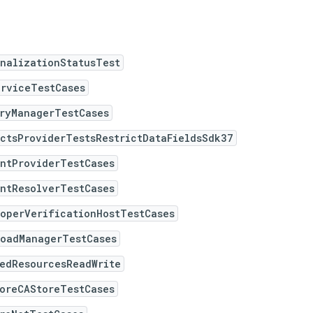
nalizationStatusTest
erviceTestCases
eryManagerTestCases
ctsProviderTestsRestrictDataFieldsSdk37
entProviderTestCases
entResolverTestCases
operVerificationHostTestCases
loadManagerTestCases
gedResourcesReadWrite
toreCAStoreTestCases