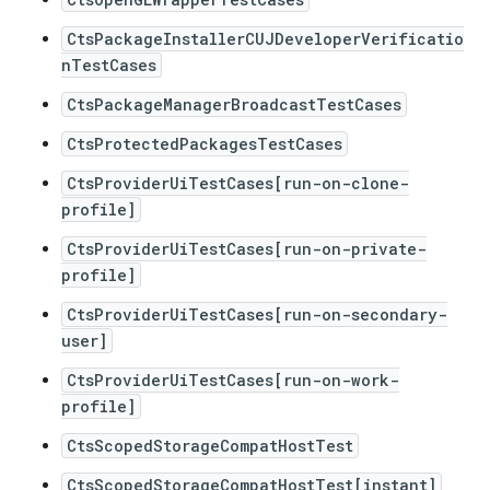
CtsPackageInstallerCUJDeveloperVerificatio
nTestCases
CtsPackageManagerBroadcastTestCases
CtsProtectedPackagesTestCases
CtsProviderUiTestCases[run-on-clone-
profile]
CtsProviderUiTestCases[run-on-private-
profile]
CtsProviderUiTestCases[run-on-secondary-
user]
CtsProviderUiTestCases[run-on-work-
profile]
CtsScopedStorageCompatHostTest
CtsScopedStorageCompatHostTest[instant]