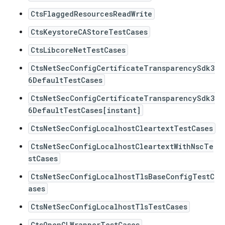
CtsFlaggedResourcesReadWrite
CtsKeystoreCAStoreTestCases
CtsLibcoreNetTestCases
CtsNetSecConfigCertificateTransparencySdk3
6DefaultTestCases
CtsNetSecConfigCertificateTransparencySdk3
6DefaultTestCases[instant]
CtsNetSecConfigLocalhostCleartextTestCases
CtsNetSecConfigLocalhostCleartextWithNscTe
stCases
CtsNetSecConfigLocalhostTlsBaseConfigTestC
ases
CtsNetSecConfigLocalhostTlsTestCases
CtsOpenGLWrapperTestCases