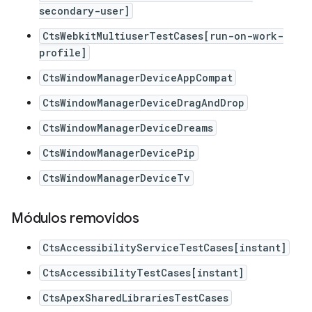
secondary-user]
CtsWebkitMultiuserTestCases[run-on-work-
profile]
CtsWindowManagerDeviceAppCompat
CtsWindowManagerDeviceDragAndDrop
CtsWindowManagerDeviceDreams
CtsWindowManagerDevicePip
CtsWindowManagerDeviceTv
Módulos removidos
CtsAccessibilityServiceTestCases[instant]
CtsAccessibilityTestCases[instant]
CtsApexSharedLibrariesTestCases