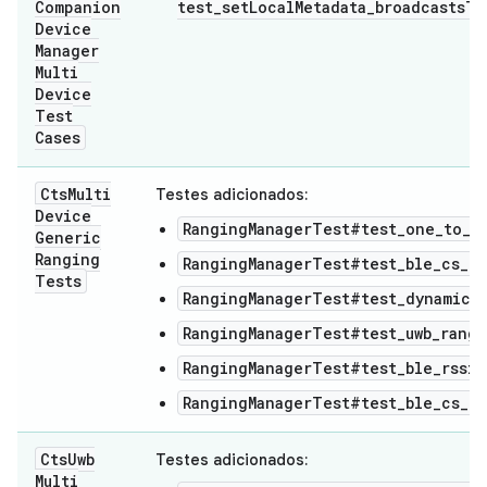
Companion
test_setLocalMetadata_broadcastsT
Device
Manager
Multi
Device
Test
Cases
Cts
Multi
Testes adicionados:
Device
RangingManagerTest#test_one_to_on
Generic
Ranging
RangingManagerTest#test_ble_cs_ra
Tests
RangingManagerTest#test_dynamic_
RangingManagerTest#test_uwb_rangi
RangingManagerTest#test_ble_rssi_
RangingManagerTest#test_ble_cs_ra
Cts
Uwb
Testes adicionados:
Multi