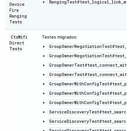
RangingTest#test_logical_link_mod
Device
Fira
Ranging
Tests
Cts
Wifi
Testes migrados:
Direct
GroupOwnerNegotiationTest#test_g
Tests
GroupOwnerNegotiationTest#test_g
GroupOwnerTest#test_connect_with
GroupOwnerTest#test_connect_with
GroupOwnerWithConfigTest#test_p2
GroupOwnerWithConfigTest#test_p2p
GroupOwnerWithConfigTest#test_p2
ServiceDiscoveryTest#test_search_
ServiceDiscoveryTest#test_search_
ServiceDiscoveryTest#test_search_