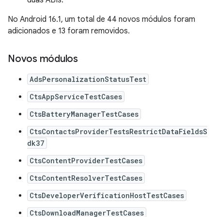
duas ABIs.
No Android 16.1, um total de 44 novos módulos foram
adicionados e 13 foram removidos.
Novos módulos
AdsPersonalizationStatusTest
CtsAppServiceTestCases
CtsBatteryManagerTestCases
CtsContactsProviderTestsRestrictDataFieldsS
dk37
CtsContentProviderTestCases
CtsContentResolverTestCases
CtsDeveloperVerificationHostTestCases
CtsDownloadManagerTestCases