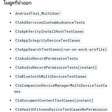
โมดูลที่นำออก
AndroidTest_MultiUser
CtsAdServicesCustomAudienceTests
CtsApkVerityInstallHostTestCases
CtsAppIntegrityDeviceTestCases
CtsAppSearchTestCases[run-on-work-profile]
CtsAudioRecordPermissionTests
CtsAudioRecordPermissionTests[instant]
CtsBluetoothMultiDevicesTestCases
CtsCompanionDeviceManagerMultiDeviceTestCa
ses
CtsDocumentContentTestCases[instant]
CtsHealthFitnessDeviceTestCasesNoPermission