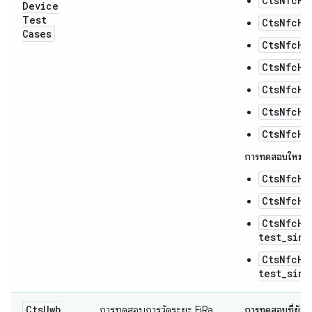
CtsNfcHc
Device
Test
CtsNfcHc
Cases
CtsNfcHc
CtsNfcHc
CtsNfcHc
CtsNfcHc
CtsNfcHc
การทดสอบใหม่:
CtsNfcHc
CtsNfcHc
CtsNfcHc
test_sing
CtsNfcHc
test_sing
Cts
Uwb
การทดสอบการวัดระยะ FiRa
การทดสอบที่ย้ายข