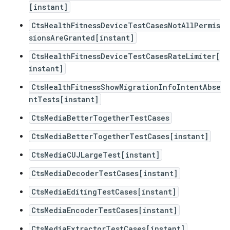
[instant]
CtsHealthFitnessDeviceTestCasesNotAllPermis
sionsAreGranted[instant]
CtsHealthFitnessDeviceTestCasesRateLimiter[
instant]
CtsHealthFitnessShowMigrationInfoIntentAbse
ntTests[instant]
CtsMediaBetterTogetherTestCases
CtsMediaBetterTogetherTestCases[instant]
CtsMediaCUJLargeTest[instant]
CtsMediaDecoderTestCases[instant]
CtsMediaEditingTestCases[instant]
CtsMediaEncoderTestCases[instant]
CtsMediaExtractorTestCases[instant]