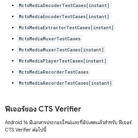
MctsMediaDecoderTestCases[instant]
MctsMediaEncoderTestCases[instant]
MctsMediaExtractorTestCases[instant]
MctsMediaMuxerTestCases
MctsMediaMuxerTestCases[instant]
MctsMediaPlayerTestCases[instant]
MctsMediaRecorderTestCases
MctsMediaRecorderTestCases[instant]
ฟีเจอร์ของ CTS Verifier
Android 16 มีเอกสารประกอบใหม่และที่อัปเดตแล้วสำหรับ ฟีเจอร์
CTS Verifier ต่อไปนี้