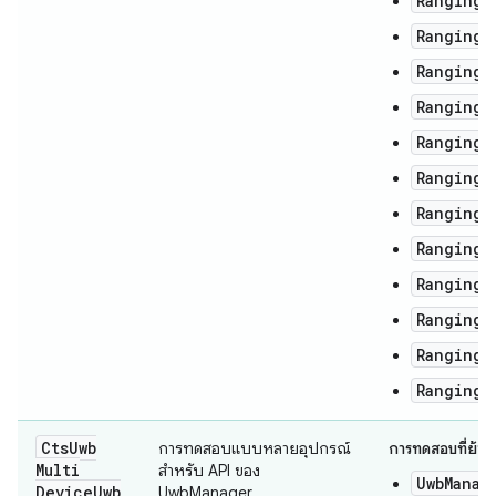
RangingM
RangingM
RangingM
RangingM
RangingM
RangingM
RangingM
RangingM
RangingM
RangingM
RangingM
RangingM
Cts
Uwb
การทดสอบแบบหลายอุปกรณ์
การทดสอบที่ย้ายข
Multi
สำหรับ API ของ
UwbManag
Device
Uwb
UwbManager