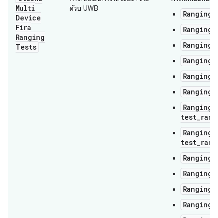
Multi
ด้วย UWB
RangingT
Device
Fira
RangingT
Ranging
RangingT
Tests
RangingT
RangingT
RangingT
RangingT
test_rang
RangingT
test_rang
RangingT
RangingT
RangingT
RangingT