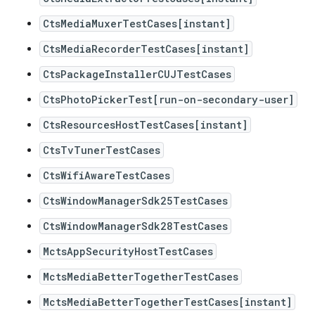
CtsMediaMuxerTestCases[instant]
CtsMediaRecorderTestCases[instant]
CtsPackageInstallerCUJTestCases
CtsPhotoPickerTest[run-on-secondary-user]
CtsResourcesHostTestCases[instant]
CtsTvTunerTestCases
CtsWifiAwareTestCases
CtsWindowManagerSdk25TestCases
CtsWindowManagerSdk28TestCases
MctsAppSecurityHostTestCases
MctsMediaBetterTogetherTestCases
MctsMediaBetterTogetherTestCases[instant]