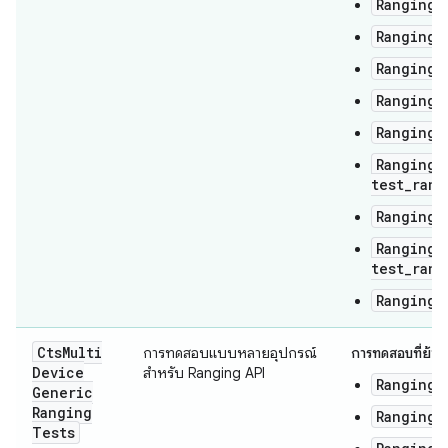
RangingT
RangingT
RangingT
RangingT
RangingT
RangingT
test_rang
RangingT
RangingT
test_rang
RangingT
Cts
Multi
การทดสอบแบบหลายอุปกรณ์
การทดสอบที่ย้ายข
Device
สำหรับ Ranging API
RangingM
Generic
Ranging
RangingM
Tests