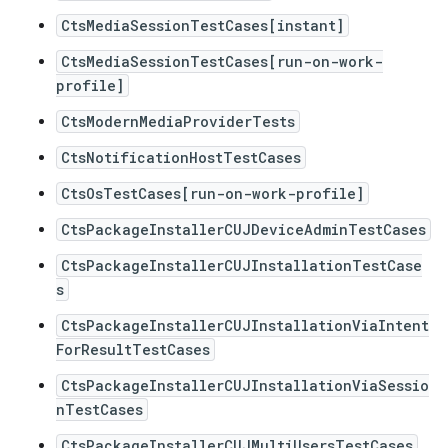
CtsMediaSessionTestCases[instant]
CtsMediaSessionTestCases[run-on-work-
profile]
CtsModernMediaProviderTests
CtsNotificationHostTestCases
CtsOsTestCases[run-on-work-profile]
CtsPackageInstallerCUJDeviceAdminTestCases
CtsPackageInstallerCUJInstallationTestCase
s
CtsPackageInstallerCUJInstallationViaIntent
ForResultTestCases
CtsPackageInstallerCUJInstallationViaSessio
nTestCases
CtsPackageInstallerCUJMultiUsersTestCases