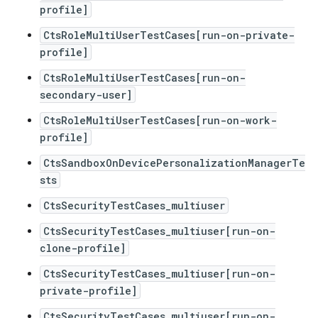
profile]
CtsRoleMultiUserTestCases[run-on-private-
profile]
CtsRoleMultiUserTestCases[run-on-
secondary-user]
CtsRoleMultiUserTestCases[run-on-work-
profile]
CtsSandboxOnDevicePersonalizationManagerTe
sts
CtsSecurityTestCases_multiuser
CtsSecurityTestCases_multiuser[run-on-
clone-profile]
CtsSecurityTestCases_multiuser[run-on-
private-profile]
CtsSecurityTestCases_multiuser[run-on-