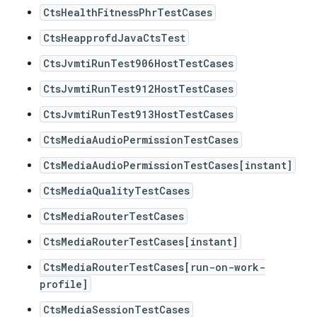
CtsHealthFitnessPhrTestCases
CtsHeapprofdJavaCtsTest
CtsJvmtiRunTest906HostTestCases
CtsJvmtiRunTest912HostTestCases
CtsJvmtiRunTest913HostTestCases
CtsMediaAudioPermissionTestCases
CtsMediaAudioPermissionTestCases[instant]
CtsMediaQualityTestCases
CtsMediaRouterTestCases
CtsMediaRouterTestCases[instant]
CtsMediaRouterTestCases[run-on-work-
profile]
CtsMediaSessionTestCases