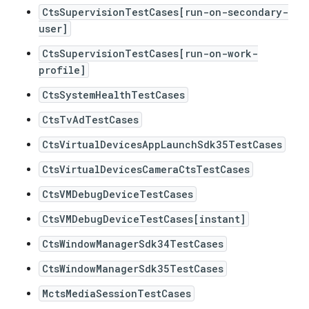
CtsSupervisionTestCases[run-on-secondary-
user]
CtsSupervisionTestCases[run-on-work-
profile]
CtsSystemHealthTestCases
CtsTvAdTestCases
CtsVirtualDevicesAppLaunchSdk35TestCases
CtsVirtualDevicesCameraCtsTestCases
CtsVMDebugDeviceTestCases
CtsVMDebugDeviceTestCases[instant]
CtsWindowManagerSdk34TestCases
CtsWindowManagerSdk35TestCases
MctsMediaSessionTestCases