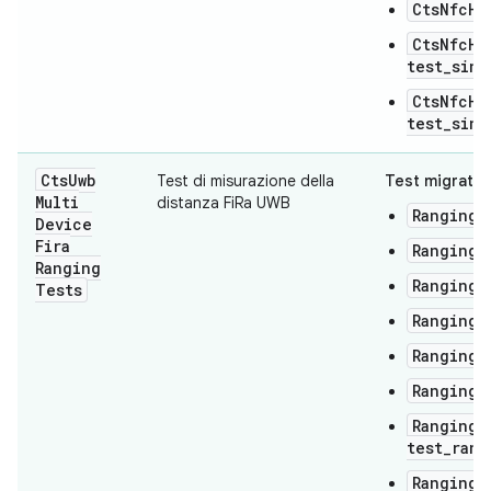
CtsNfcHc
CtsNfcHc
test_sing
CtsNfcHc
test_sing
Cts
Uwb
Test di misurazione della
Test migrati:
Multi
distanza FiRa UWB
RangingT
Device
Fira
RangingT
Ranging
RangingT
Tests
RangingT
RangingT
RangingT
RangingT
test_rang
RangingT