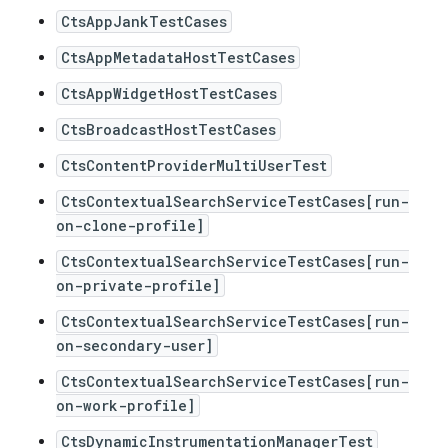
CtsAppJankTestCases
CtsAppMetadataHostTestCases
CtsAppWidgetHostTestCases
CtsBroadcastHostTestCases
CtsContentProviderMultiUserTest
CtsContextualSearchServiceTestCases[run-
on-clone-profile]
CtsContextualSearchServiceTestCases[run-
on-private-profile]
CtsContextualSearchServiceTestCases[run-
on-secondary-user]
CtsContextualSearchServiceTestCases[run-
on-work-profile]
CtsDynamicInstrumentationManagerTest