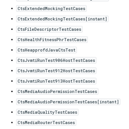
CtsExtendedMockingTestCases
CtsExtendedMockingTestCases[instant]
CtsFileDescriptorTestCases
CtsHealthFitnessPhrTestCases
CtsHeapprofdJavaCtsTest
CtsJvmtiRunTest906HostTestCases
CtsJvmtiRunTest912HostTestCases
CtsJvmtiRunTest913HostTestCases
CtsMediaAudioPermissionTestCases
CtsMediaAudioPermissionTestCases[instant]
CtsMediaQualityTestCases
CtsMediaRouterTestCases