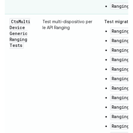
RangingT
Cts
Multi
Test multi-dispositivo per
Test migrati:
Device
le API Ranging
RangingM
Generic
Ranging
RangingM
Tests
RangingM
RangingM
RangingM
RangingM
RangingM
RangingM
RangingM
RangingM
RangingM