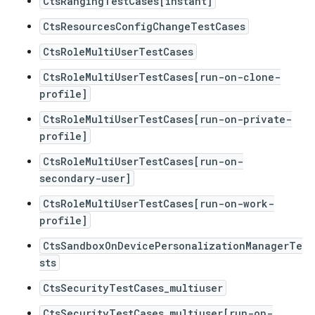
CtsRangingTestCases[instant]
CtsResourcesConfigChangeTestCases
CtsRoleMultiUserTestCases
CtsRoleMultiUserTestCases[run-on-clone-
profile]
CtsRoleMultiUserTestCases[run-on-private-
profile]
CtsRoleMultiUserTestCases[run-on-
secondary-user]
CtsRoleMultiUserTestCases[run-on-work-
profile]
CtsSandboxOnDevicePersonalizationManagerTe
sts
CtsSecurityTestCases_multiuser
CtsSecurityTestCases_multiuser[run-on-