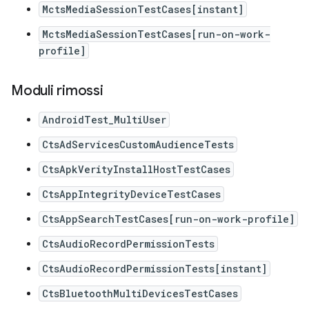
MctsMediaSessionTestCases[instant]
MctsMediaSessionTestCases[run-on-work-
profile]
Moduli rimossi
AndroidTest_MultiUser
CtsAdServicesCustomAudienceTests
CtsApkVerityInstallHostTestCases
CtsAppIntegrityDeviceTestCases
CtsAppSearchTestCases[run-on-work-profile]
CtsAudioRecordPermissionTests
CtsAudioRecordPermissionTests[instant]
CtsBluetoothMultiDevicesTestCases