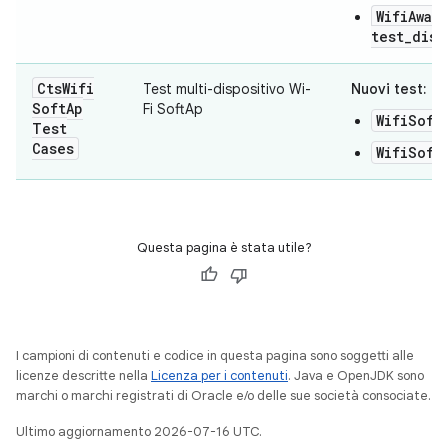
WifiAwar
test_disc
Cts
Wifi
Test multi-dispositivo Wi-
Nuovi test:
Soft
Ap
Fi SoftAp
WifiSoft
Test
Cases
WifiSoft
Questa pagina è stata utile?
I campioni di contenuti e codice in questa pagina sono soggetti alle
licenze descritte nella
Licenza per i contenuti
. Java e OpenJDK sono
marchi o marchi registrati di Oracle e/o delle sue società consociate.
Ultimo aggiornamento 2026-07-16 UTC.