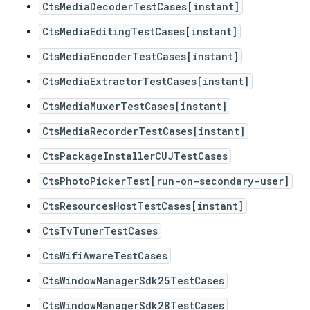
CtsMediaDecoderTestCases[instant]
CtsMediaEditingTestCases[instant]
CtsMediaEncoderTestCases[instant]
CtsMediaExtractorTestCases[instant]
CtsMediaMuxerTestCases[instant]
CtsMediaRecorderTestCases[instant]
CtsPackageInstallerCUJTestCases
CtsPhotoPickerTest[run-on-secondary-user]
CtsResourcesHostTestCases[instant]
CtsTvTunerTestCases
CtsWifiAwareTestCases
CtsWindowManagerSdk25TestCases
CtsWindowManagerSdk28TestCases