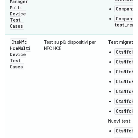
Manager
Multi
Companio
Device
Companio
Test
test_remo
Cases
Cts
Nfc
Test su più dispositivi per
Test migrati:
Hce
Multi
NFC HCE
CtsNfcHc
Device
Test
CtsNfcHc
Cases
CtsNfcHc
CtsNfcHc
CtsNfcHc
CtsNfcHc
CtsNfcHc
Nuovi test:
CtsNfcHc