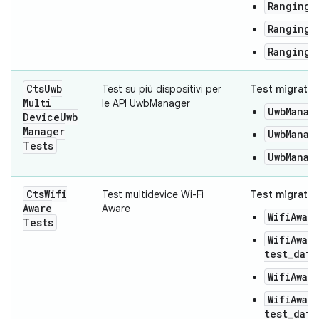
RangingM
RangingM
RangingM
Cts
Uwb
Test su più dispositivi per
Test migrati:
Multi
le API UwbManager
UwbManag
Device
Uwb
Manager
UwbManag
Tests
UwbManag
Cts
Wifi
Test multidevice Wi-Fi
Test migrati:
Aware
Aware
WifiAwar
Tests
WifiAwar
test_data
WifiAwar
WifiAwar
test_data