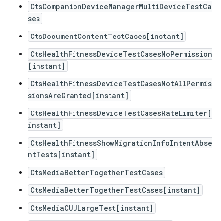
CtsCompanionDeviceManagerMultiDeviceTestCa
ses
CtsDocumentContentTestCases[instant]
CtsHealthFitnessDeviceTestCasesNoPermission
[instant]
CtsHealthFitnessDeviceTestCasesNotAllPermis
sionsAreGranted[instant]
CtsHealthFitnessDeviceTestCasesRateLimiter[
instant]
CtsHealthFitnessShowMigrationInfoIntentAbse
ntTests[instant]
CtsMediaBetterTogetherTestCases
CtsMediaBetterTogetherTestCases[instant]
CtsMediaCUJLargeTest[instant]