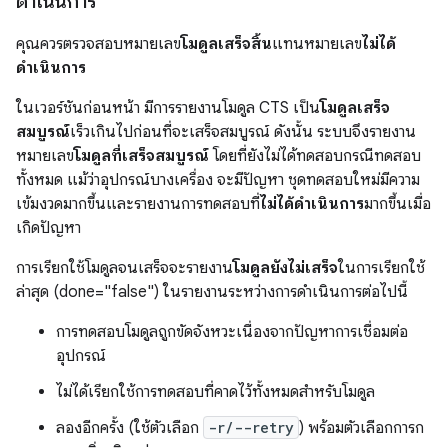
ดำเนินการ"
คุณควรตรวจสอบหมายเลข
โมดูลเสร็จสิ้น
แทนหมายเลข
ไม่ได้
ดำเนินการ
ในเวอร์ชันก่อนหน้า มีการรายงานโมดูล CTS เป็น
โมดูลเสร็จ
สมบูรณ์
เร็วเกินไปก่อนที่จะเสร็จสมบูรณ์ ดังนั้น ระบบจึงรายงาน
หมายเลข
โมดูลที่เสร็จสมบูรณ์
โดยที่ยังไม่ได้ทดสอบกรณีทดสอบ
ทั้งหมด แม้ว่าอุปกรณ์บางเครื่อง จะมีปัญหา ชุดทดสอบใหม่มีความ
เข้มงวดมากขึ้นและรายงานการทดสอบที่
ไม่ได้ดำเนินการ
มากขึ้นเมื่อ
เกิดปัญหา
การเรียกใช้โมดูลจนเสร็จจะรายงาน
โมดูลยังไม่เสร็จ
ในการเรียกใช้
ล่าสุด (done="false") ในรายงานระหว่างการดำเนินการต่อไปนี้
การทดสอบโมดูลถูกขัดจังหวะเนื่องจากปัญหาการเชื่อมต่อ
อุปกรณ์
ไม่ได้เรียกใช้การทดสอบที่คาดไว้ทั้งหมดสำหรับโมดูล
ลองอีกครั้ง (ใช้ตัวเลือก
-r/--retry
) พร้อมตัวเลือกการก