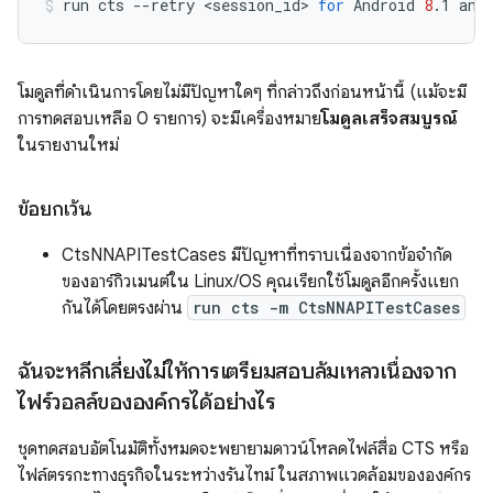
run
cts
--retry
<session_id>
for
Android
8
.1
and
โมดูลที่ดำเนินการโดยไม่มีปัญหาใดๆ ที่กล่าวถึงก่อนหน้านี้ (แม้จะมี
การทดสอบเหลือ 0 รายการ) จะมีเครื่องหมาย
โมดูลเสร็จสมบูรณ์
ในรายงานใหม่
ข้อยกเว้น
CtsNNAPITestCases มีปัญหาที่ทราบเนื่องจากข้อจำกัด
ของอาร์กิวเมนต์ใน Linux/OS คุณเรียกใช้โมดูลอีกครั้งแยก
กันได้โดยตรงผ่าน
run cts -m CtsNNAPITestCases
ฉันจะหลีกเลี่ยงไม่ให้การเตรียมสอบล้มเหลวเนื่องจาก
ไฟร์วอลล์ขององค์กรได้อย่างไร
ชุดทดสอบอัตโนมัติทั้งหมดจะพยายามดาวน์โหลดไฟล์สื่อ CTS หรือ
ไฟล์ตรรกะทางธุรกิจในระหว่างรันไทม์ ในสภาพแวดล้อมขององค์กร