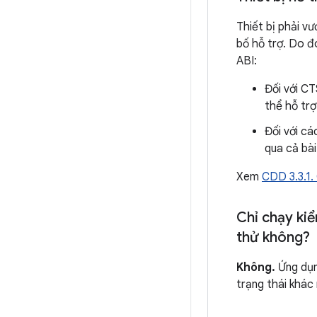
Thiết bị phải v
bố hỗ trợ. Do đ
ABI:
Đối với CT
thể hỗ trợ
Đối với cá
qua cả bà
Xem
CDD 3.3.1.
Chỉ chạy kiể
thử không?
Không.
Ứng dụng
trạng thái khác