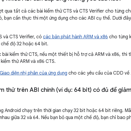
ượt qua tất cả các bài kiểm thử CTS và CTS Verifier cho từng c
ó, bạn cần thực thi một ứng dụng cho các ABI cụ thể. Dưới đây
S và CTS Verifier, có
các bản phát hành ARM và x86
cho từng k
 chế độ 32 hoặc 64 bit.
c bài kiểm thử CTS, nếu một thiết bị hỗ trợ cả ARM và x86, thì 
i kiểm thử ARM và x86 CTS.
 Giao diện nhị phân của ứng dụng
cho các yêu cầu của CDD về 
m thử trên ABI chính (ví dụ: 64 bit) có đủ để giảm
 Android chạy trên thời gian chạy 32 bit hoặc 64 bit riêng. 
 nhau giữa 32 và 64. Nếu bạn bỏ qua một chế độ, bạn chỉ bao p