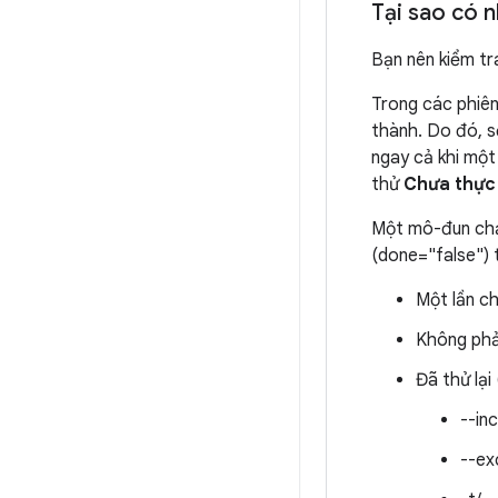
Tại sao có 
Bạn nên kiểm tr
Trong các phiê
thành. Do đó, 
ngay cả khi một
thử
Chưa thực 
Một mô-đun chạ
(done="false") 
Một lần ch
Không phả
Đã thử lại
--inc
--ex