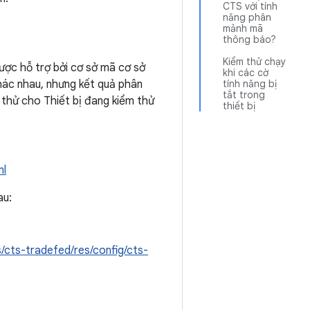
CTS với tính
năng phân
mảnh mã
thông báo?
Kiểm thử chạy
ược hỗ trợ bởi cơ sở mã cơ sở
khi các cờ
hác nhau, nhưng kết quả phân
tính năng bị
tắt trong
 thử cho Thiết bị đang kiểm thử
thiết bị
ml
au:
s/cts-tradefed/res/config/cts-