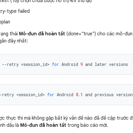
-test (Tuỳ chọn chưa được hỗ trợ khi thử lại)
try-type failed
bplan
rạng thái
Mô-đun đã hoàn tất
(done="true") cho các mô-đun n
 gần đây nhất:
--retry
<session_id>
for
Android
9
and
later
versions
-retry
<session_id>
for
Android
8
.1
and
previous
version
 thực thi mà không gặp bất kỳ vấn đề nào đã đề cập trước đó
nh dấu là
Mô-đun đã hoàn tất
trong báo cáo mới.