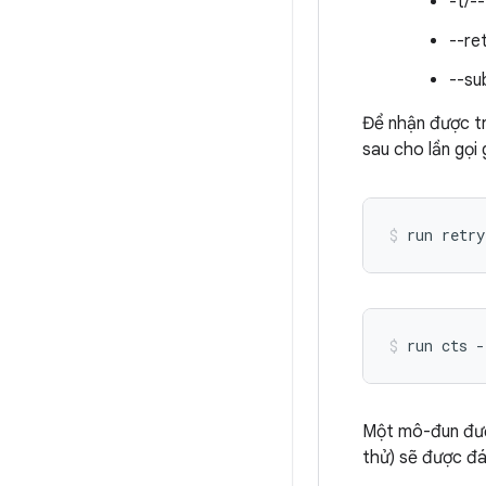
-t/-
--re
--su
Để nhận được t
sau cho lần gọi
run
retry
run
cts
-
Một mô-đun được
thử) sẽ được đá