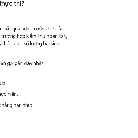
thực thi?
n tất
quá sớm trước khi hoàn
trường hợp kiểm thử hoàn tất,
và báo cáo số lượng bài kiểm
lần gọi gần đây nhất
 bị.
ực hiện.
 chẳng hạn như: