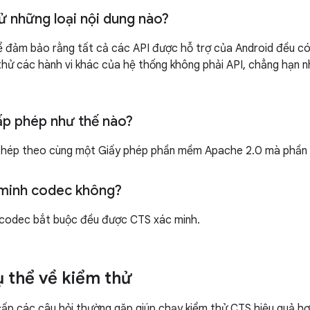
ử những loại nội dung nào?
ể đảm bảo rằng tất cả các API được hỗ trợ của Android đều c
hử các hành vi khác của hệ thống không phải API, chẳng hạn n
p phép như thế nào?
hép theo cùng một Giấy phép phần mềm Apache 2.0 mà phần l
minh codec không?
 codec bắt buộc đều được CTS xác minh.
ụ thể về kiểm thử
ấp các câu hỏi thường gặp giúp chạy kiểm thử CTS hiệu quả hơ