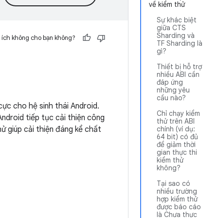
về kiểm thử
Sự khác biệt
giữa CTS
Sharding và
 ích không cho bạn không?
TF Sharding là
gì?
Thiết bị hỗ trợ
nhiều ABI cần
đáp ứng
những yêu
cầu nào?
 cực cho hệ sinh thái Android.
Chỉ chạy kiểm
ndroid tiếp tục cải thiện công
thử trên ABI
ử giúp cải thiện đáng kể chất
chính (ví dụ:
64 bit) có đủ
để giảm thời
gian thực thi
kiểm thử
không?
Tại sao có
nhiều trường
hợp kiểm thử
được báo cáo
là Chưa thực