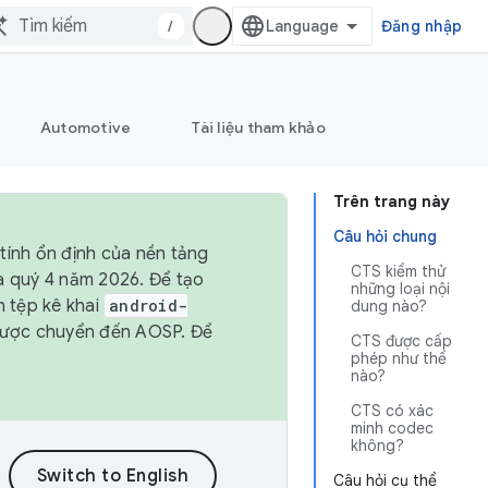
/
Đăng nhập
Automotive
Tài liệu tham khảo
Trên trang này
Câu hỏi chung
tính ổn định của nền tảng
CTS kiểm thử
và quý 4 năm 2026. Để tạo
những loại nội
h tệp kê khai
android-
dung nào?
được chuyển đến AOSP. Để
CTS được cấp
phép như thế
nào?
CTS có xác
minh codec
không?
Câu hỏi cụ thể