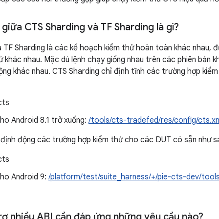
 giữa CTS Sharding và TF Sharding là gì?
 TF Sharding là các kế hoạch kiểm thử hoàn toàn khác nhau, đ
ử khác nhau. Mặc dù lệnh chạy giống nhau trên các phiên bản k
ộng khác nhau. CTS Sharding chỉ định tĩnh các trường hợp kiểm
cts
ho Android 8.1 trở xuống:
/tools/cts-tradefed/res/config/cts.x
 định động các trường hợp kiểm thử cho các DUT có sẵn như s
cts
cho Android 9:
/platform/test/suite_harness/+/pie-cts-dev/tool
trợ nhiều ABI cần đáp ứng những yêu cầu nào?