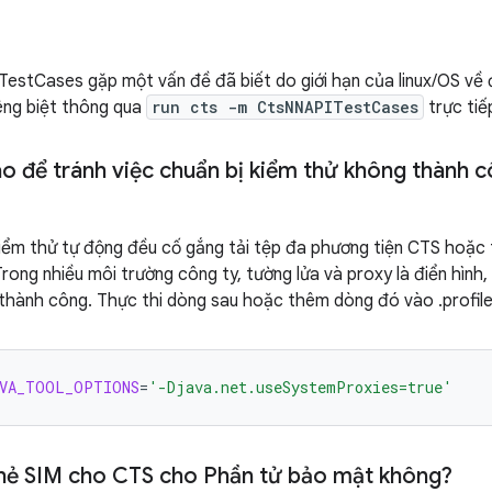
estCases gặp một vấn đề đã biết do giới hạn của linux/OS về đ
êng biệt thông qua
run cts -m CtsNNAPITestCases
trực tiế
o để tránh việc chuẩn bị kiểm thử không thành c
iểm thử tự động đều cố gắng tải tệp đa phương tiện CTS hoặc 
Trong nhiều môi trường công ty, tường lửa và proxy là điển hình,
thành công. Thực thi dòng sau hoặc thêm dòng đó vào .profile
VA_TOOL_OPTIONS
=
'-Djava.net.useSystemProxies=true'
thẻ SIM cho CTS cho Phần tử bảo mật không?