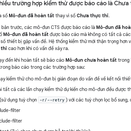
nhiều trường hợp kiểm thử được báo cáo là Chưa 
a số
Mô-đun đã hoàn tất
thay vì số
Chưa thực thi
.
n bản trước, các mô-đun CTS được báo cáo là
Mô-đun đã hoà
số
Mô-đun đã hoàn tất
được báo cáo mà không có tất cả các 
 số thiết bị gặp vấn đề. Hệ thống kiểm thử mới thận trọng hơn 
thi
cao hơn khi có vấn đề xảy ra.
y đến khi hoàn tất sẽ báo cáo
Mô-đun chưa hoàn tất
trong 
trong báo cáo trong các trường hợp sau:
ạy kiểm thử cho mô-đun bị gián đoạn do vấn đề về kết nối thiết
i tất cả các lần chạy kiểm thử dự kiến cho mô-đun đều được th
 (sử dụng tuỳ chọn
-r/--retry
) với các tuỳ chọn lọc bổ sung,
lude-filter
clude-filter