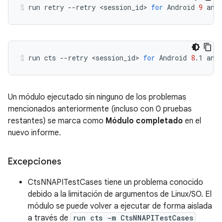
run
retry
--retry
<session_id>
for
Android
9
and
run
cts
--retry
<session_id>
for
Android
8
.1
and
Un módulo ejecutado sin ninguno de los problemas
mencionados anteriormente (incluso con 0 pruebas
restantes) se marca como
Módulo completado
en el
nuevo informe.
Excepciones
CtsNNAPITestCases tiene un problema conocido
debido a la limitación de argumentos de Linux/SO. El
módulo se puede volver a ejecutar de forma aislada
a través de
run cts -m CtsNNAPITestCases