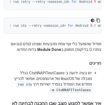
run
retry
--retry
<session_id>
for
Android
9
and
run
cts
--retry
<session_id>
for
Android
8
.1
and
מודול שהופעל בלי אף אחת מהבעיות שצוינו קודם (גם אם
נותרו 0 בדיקות) מסומן ב
Module Done
בדוח החדש.
חריגים
יש בעיה ידועה ב-CtsNNAPITestCases בגלל
מגבלה של linux/OS של ארגומנטים. אפשר להריץ
מחדש את המודול בנפרד ישירות דרך
run cts
.
-m CtsNNAPITestCases
איך אפשר למנוע מצב שבו ההכנה לבחינה לא