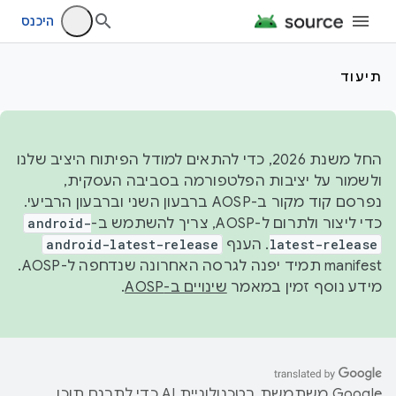
היכנס
תיעוד
החל משנת 2026, כדי להתאים למודל הפיתוח היציב שלנו
ולשמור על יציבות הפלטפורמה בסביבה העסקית,
נפרסם קוד מקור ב-AOSP ברבעון השני וברבעון הרביעי.
כדי ליצור ולתרום ל-AOSP, צריך להשתמש ב-
android-
latest-release
. הענף
android-latest-release
manifest תמיד יפנה לגרסה האחרונה שנדחפה ל-AOSP.
מידע נוסף זמין במאמר
שינויים ב-AOSP
.
‫Google משתמשת בטכנולוגיית AI כדי לתרגם תוכן