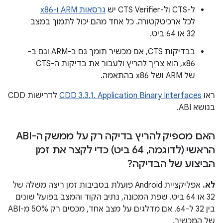
ל-CTS ול-CTS Verifier יש
גרסאות ARM ו-x86
לכל ארכיטקטורה. כל אחד מהם יכול לתמוך במצב
32 או 64 ביט.
בבדיקות CTS, אם מכשיר תומך גם ב-ARM וגם ב-
x86, הוא צריך להריץ ולעבור את בדיקות ה-CTS
של ARM ושל x86 בהתאמה.
ראו
CDD 3.3.1. Application Binary Interfaces
לדרישות CDD
בנושא ABI.
האם מספיק להריץ בדיקה רק על ממשק ה-ABI
הראשי (לדוגמה
,
64 ביט) כדי לקצר את זמן
הביצוע של הבדיקה?
לא.
אפליקציית Android פועלת בסביבות זמן ריצה משלה של
32 או 64 ביט. שפת המכונה, נתיב הקוד והמצב בפועל שונים
בין 32 ל-64. אם מדלגים על מצב אחד, מכסים רק 50% מ-ABI
של המכשיר.