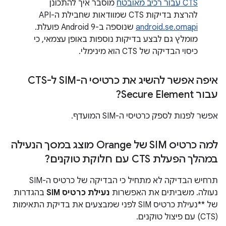
CTS עבור רכיב מאובטח
מוסבר איך להתכונן
להרצת בדיקות CTS שמוודאות שחבילת ה-API‏
android.se.omapi
שנוספה ב-Android 9 פועלת.
מומלץ גם לבצע בדיקות נוספות באופן עצמאי, כי
כיסוי הבדיקה של CTS הוא מינימלי.
איפה אפשר להשיג את כרטיסי ה-SIM ל-CTS
עבור Secure Element?
אפשר לפנות לספק כרטיסי ה-SIM המועדף.
למה כרטיס SIM של Orange מוצג במסך הנעילה
במהלך הפעלת CTS עם חלוקת טוקנים?
תרחיש הבדיקה לא מתחיל כי הבדיקה של כרטיס ה-SIM
נעולה. משביתים את האפשרות
נעילת כרטיס SIM
בהגדרות
של **נעילת כרטיס SIM לפני שמבצעים את בדיקת התאימות
(CTS) עם פיצול טוקנים.