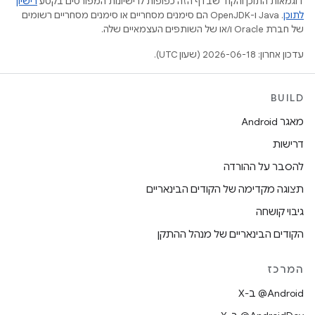
דוגמאות התוכן והקוד שבדף הזה כפופות לרישיונות המפורטים בקטע
רישיון
לתוכן
.‏ Java ו-OpenJDK הם סימנים מסחריים או סימנים מסחריים רשומים
של חברת Oracle ו/או של השותפים העצמאיים שלה.
עדכון אחרון: 2026-06-18 (שעון UTC).
BUILD
מאגר Android
דרישות
להסבר על ההורדה
תצוגה מקדימה של הקודים הבינאריים
גיבוי קושחה
הקודים הבינאריים של מנהל ההתקן
המרכז
‫‎@Android ב-X