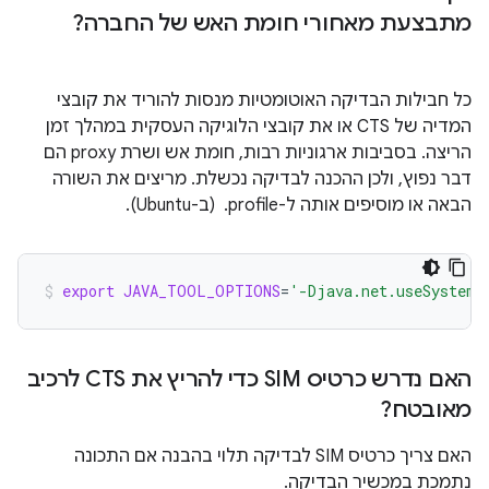
מתבצעת מאחורי חומת האש של החברה?
כל חבילות הבדיקה האוטומטיות מנסות להוריד את קובצי
המדיה של CTS או את קובצי הלוגיקה העסקית במהלך זמן
הריצה. בסביבות ארגוניות רבות, חומת אש ושרת proxy הם
דבר נפוץ, ולכן ההכנה לבדיקה נכשלת. מריצים את השורה
הבאה או מוסיפים אותה ל-‎ .profile (ב-Ubuntu).
export
JAVA_TOOL_OPTIONS
=
'-Djava.net.useSystemP
האם נדרש כרטיס SIM כדי להריץ את CTS לרכיב
מאובטח?
האם צריך כרטיס SIM לבדיקה תלוי בהבנה אם התכונה
נתמכת במכשיר הבדיקה.