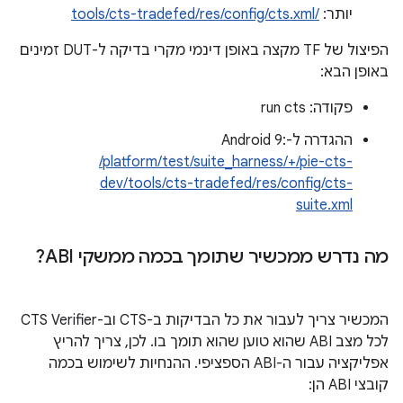
יותר:
/tools/cts-tradefed/res/config/cts.xml
הפיצול של TF מקצה באופן דינמי מקרי בדיקה ל-DUT זמינים
באופן הבא:
פקודה: run cts
ההגדרה ל-Android 9:
/platform/test/suite_harness/+/pie-cts-
dev/tools/cts-tradefed/res/config/cts-
suite.xml
מה נדרש ממכשיר שתומך בכמה ממשקי ABI?
המכשיר צריך לעבור את כל הבדיקות ב-CTS וב-CTS Verifier
לכל מצב ABI שהוא טוען שהוא תומך בו. לכן, צריך להריץ
אפליקציה עבור ה-ABI הספציפי. ההנחיות לשימוש בכמה
קובצי ABI הן: