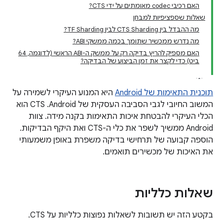
האם רכיבי codec מאומתים על ידי CTS?
שאלות שספציפיות למבחן
מה ההבדל בין CTS Sharding לבין TF Sharding?
מה נדרש ממכשיר שתומך בכמה ממשקי ABI?
האם מספיק להריץ בדיקה רק על ממשק ה-ABI הראשי (לדוגמה, 64
ביט) כדי לקצר את זמן הביצוע של הבדיקה?
תוכנית התאימות של Android
היא המנוע העיקרי לשמירה על
המשוב החיובי לגבי הסביבה העסקית של Android. ‫CTS הוא
הכלי העיקרי להבטחת איכות התאימות בקנה מידה. צוות
Android ממשיך לשפר את כלי ה-CTS ואת היקף הבדיקות.
הוספה קבועה של תרחישי בדיקה משפרת באופן משמעותי
את האיכות של מכשירים תואמים.
שאלות כלליות
בקטע הזה יש תשובות לשאלות נפוצות כלליות על CTS.