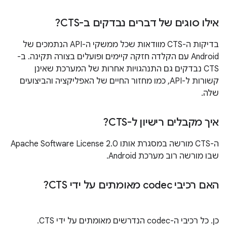
אילו סוגים של דברים נבדקים ב-CTS?
בדיקות ה-CTS מוודאות שכל ממשקי ה-API הנתמכים של
Android עם הקלדה חזקה קיימים ופועלים בצורה תקינה. ב-
CTS נבדקים גם התנהגויות אחרות של המערכת שאינן
קשורות ל-API, כמו מחזור החיים של האפליקציה והביצועים
שלה.
איך מקבלים רישיון ל-CTS?
ה-CTS מורשה במסגרת אותו Apache Software License 2.0
שבו מורשה רוב מערכת Android.
האם רכיבי codec מאומתים על ידי CTS?
כן. כל רכיבי ה-codec הנדרשים מאומתים על ידי CTS.