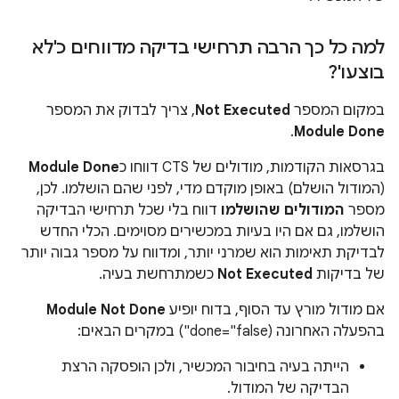
למה כל כך הרבה תרחישי בדיקה מדווחים כ'לא
בוצעו'?
במקום המספר
Not Executed
, צריך לבדוק את המספר
.
Module Done
בגרסאות הקודמות, מודולים של CTS דווחו כ
Module Done
(המודול הושלם) באופן מוקדם מדי, לפני שהם הושלמו. לכן,
מספר
המודולים שהושלמו
דווח בלי שכל תרחישי הבדיקה
הושלמו, גם אם היו בעיות במכשירים מסוימים. הכלי החדש
לבדיקת תאימות הוא שמרני יותר, ומדווח על מספר גבוה יותר
של בדיקות
Not Executed
כשמתרחשת בעיה.
אם מודול מורץ עד הסוף, בדוח יופיע
Module Not Done
בהפעלה האחרונה (done="false") במקרים הבאים:
הייתה בעיה בחיבור המכשיר, ולכן הופסקה הרצת
הבדיקה של המודול.