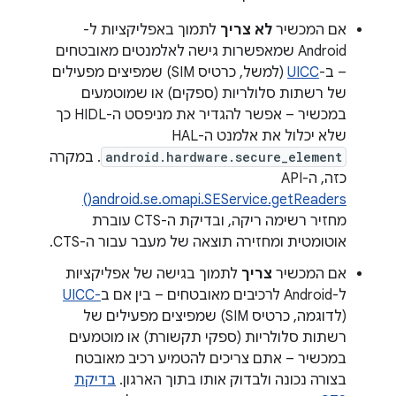
אם המכשיר
לא צריך
לתמוך באפליקציות ל-
Android שמאפשרות גישה לאלמנטים מאובטחים
– ב-
UICC
(למשל, כרטיס SIM) שמפיצים מפעילים
של רשתות סלולריות (ספקים) או שמוטמעים
במכשיר – אפשר להגדיר את מניפסט ה-HIDL כך
שלא יכלול את אלמנט ה-HAL‏
android.hardware.secure_element
. במקרה
כזה, ה-API‏
android.se.omapi.SEService.getReaders()
מחזיר רשימה ריקה, ובדיקת ה-CTS עוברת
אוטומטית ומחזירה תוצאה של מעבר עבור ה-CTS.
אם המכשיר
צריך
לתמוך בגישה של אפליקציות
ל-Android לרכיבים מאובטחים – בין אם ב
-UICC
(לדוגמה, כרטיס SIM) שמפיצים מפעילים של
רשתות סלולריות (ספקי תקשורת) או מוטמעים
במכשיר – אתם צריכים להטמיע רכיב מאובטח
בצורה נכונה ולבדוק אותו בתוך הארגון.
בדיקת