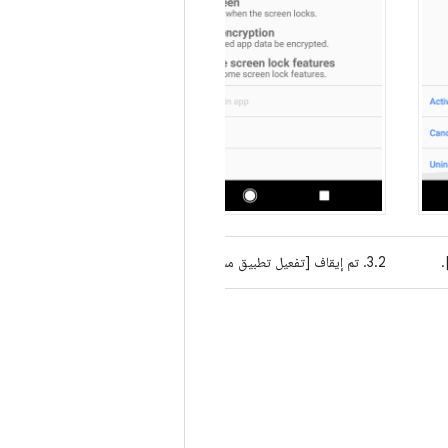
3.2. تم إيقاف [تفعيل تطبيق مشرف الجهاز هذا].