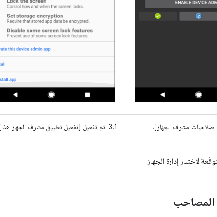
‫3.1. تم تفعيل [تفعيل تطبيق مشرف الجهاز هذا].
وقّعة لاختبار إدارة الجهاز
ز المصاحب