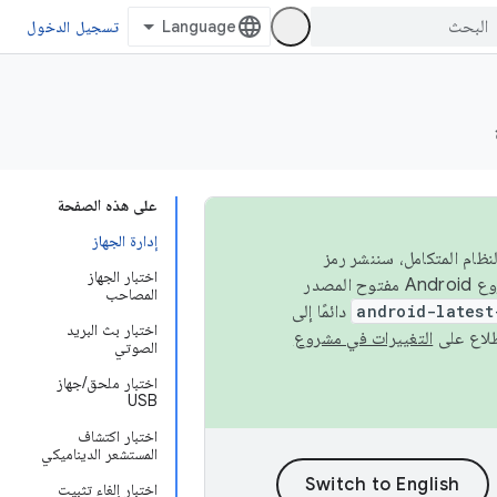
تسجيل الدخول
على هذه الصفحة
إدارة الجهاز
 في النظام المتكامل، سننشر رمز
اختبار الجهاز
المصدر في مشروع Android مفتوح المصدر (AOSP) في الربعَين الثاني والرابع. لبناء مشروع Android مفتوح المصدر
المصاحب
android-latest
دائمًا إلى
اختبار بث البريد
التغييرات في مشروع
الصوتي
اختبار ملحق/جهاز
USB
اختبار اكتشاف
المستشعر الديناميكي
اختبار إلغاء تثبيت