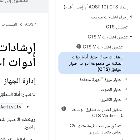
المحتوى إلى لغ
إعداد CTS (AOSP 10 أو إصدار أقدم)
إجراء اختبارات مبرمَجة
AOSP
المستندات
تحسين CTS
تشغيل اختبارات CTS-V
إرشادات 
تشغيل اختبارات CTS-V
إرشادات حول اختبار أداة إثبات
أدوات اختب
الملكية في مجموعة أدوات اختبار
التوافق (CTS)
إدارة الجهاز
اختبار ميزة "أجهزة متعدّدة"
اختبار الصوت
الاختبار: أداة التحقّق من التوافق مع CTS‏ > إدارة ا
اختبار الكاميرا
Activity
تشغيل اختبارات تشغيل الوسائط
في CTS Verifier
ويخضع الاختبار للتفس
التحقّق من صحة قيمة متغيّر CV
واضح.
الخاص باتجاه التدوير
يجب إيقاف الزر اللا