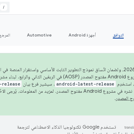
/
التوافق
أجهزة Android
Automotive
المرجع
اعتبارًا من عام 2026، ولضمان اتّساق نموذج التطوير الثابت الأساسي واستقرار المنصة
 استخدِم
android-latest-release
. سيشير فرع بيان
-release
ح المصدر. لمزيد من المعلومات، يُرجى الاطّلاع على
.
تستخدم Google تكنولوجيا الذكاء الاصطناعي لترجمة