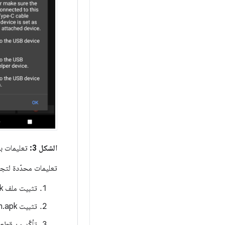
الشكل 3:
تعليمات بش
تعليمات محدّدة لتجنّ
تثبيت ملف CtsVerifier.apk على الجهاز الخاضع للاختبار
تثبيت CtsVerifierUSBCompanion.apk على هاتف Pixel
تأكَّد من قطع 