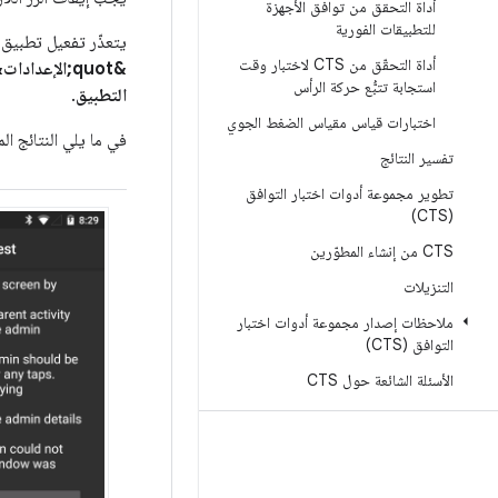
أداة التحقق من توافق الأجهزة
للتطبيقات الفورية
يتعذّر تفعيل تطبيق
أداة التحقّق من CTS لاختبار وقت
&quot;الإعدادات&quot; الاستجابة لإجراءك.
استجابة تتبُّع حركة الرأس
التطبيق
.
اختبارات قياس مقياس الضغط الجوي
في ما يلي النتائج الم
تفسير النتائج
تطوير مجموعة أدوات اختبار التوافق
(CTS)
CTS من إنشاء المطوّرين
التنزيلات
ملاحظات إصدار مجموعة أدوات اختبار
التوافق (CTS)
الأسئلة الشائعة حول CTS