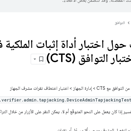
تك المفضّلة، وقد تتضمّن بعض الأخطاء.
التوافق
حول اختبار أداة إثبات الملكية
ار التوافق (CTS)
لجهاز > اختبار اختطاف نقرات مشرف الجهاز
.verifier.admin.tapjacking.DeviceAdminTapjackingTest
ير إذا كان يعمل على النحو المتوقّع أم لا. يمكن النقر على الأزرار من خلال ال
زم لتفعيل المشرف ويجب ألا يسجّل أي نقرات.