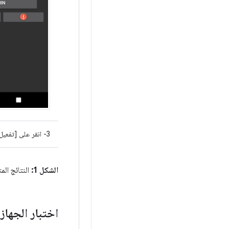
3- انقر على [تفعيل صلاحيات مشرف الجهاز].
الشكل 1:
النتائج المت
اختبار الجها