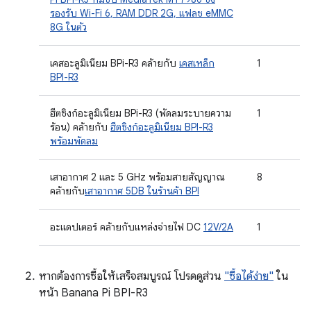
รองรับ Wi-Fi 6, RAM DDR 2G, แฟลช eMMC
8G ในตัว
เคสอะลูมิเนียม BPi-R3 คล้ายกับ
เคสเหล็ก
1
BPI-R3
ฮีตซิงก์อะลูมิเนียม BPi-R3 (พัดลมระบายความ
1
ร้อน) คล้ายกับ
ฮีตซิงก์อะลูมิเนียม BPI-R3
พร้อมพัดลม
เสาอากาศ 2 และ 5 GHz พร้อมสายสัญญาณ
8
คล้ายกับ
เสาอากาศ 5DB ในร้านค้า BPI
อะแดปเตอร์ คล้ายกับแหล่งจ่ายไฟ DC
12V/2A
1
หากต้องการซื้อให้เสร็จสมบูรณ์ โปรดดูส่วน
"ซื้อได้ง่าย"
ใน
หน้า Banana Pi BPI-R3