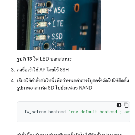
รูปที่ 13
ไฟ LED บอกสถานะ
ลงชื่อเข้าใช้ AP โดยใช้ SSH
เรียกใช้คำสั่งต่อไปนี้เพื่อกำหนดค่าการรีบูตครั้งถัดไปให้ติดตั้ง
รูปภาพจากการ์ด SD ไปยังแฟลช NAND
fw_setenv
bootcmd
"env default bootcmd ; save