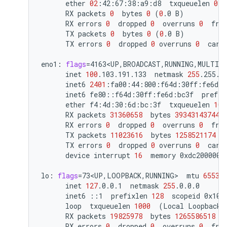
ether
02
:42:67:38:a9:d8
txqueuelen
0
RX
packets
0
bytes
0
(
0
.0
B
)
RX
errors
0
dropped
0
overruns
0
fra
TX
packets
0
bytes
0
(
0
.0
B
)
TX
errors
0
dropped
0
overruns
0
carr
eno1:
flags
=
4163<UP,BROADCAST,RUNNING,MULTIC
inet
100
.103.191.133
netmask
255
.255.2
inet6
2401
:fa00:44:800:f64d:30ff:fe6d:b
inet6
fe80::f64d:30ff:fe6d:bc3f
prefix
ether
f4:4d:30:6d:bc:3f
txqueuelen
100
RX
packets
31360658
bytes
39343143744
RX
errors
0
dropped
0
overruns
0
fra
TX
packets
11023616
bytes
1258521174
(
TX
errors
0
dropped
0
overruns
0
carr
device
interrupt
16
memory
0xdc200000-d
lo:
flags
=
73<UP,LOOPBACK,RUNNING>
mtu
65536
inet
127
.0.0.1
netmask
255
inet6
::1
prefixlen
128
scopeid
loop
txqueuelen
1000
(
Local
Loopback
)
RX
packets
19825978
bytes
1265586518
(
RX
errors
0
dropped
0
overruns
0
fra