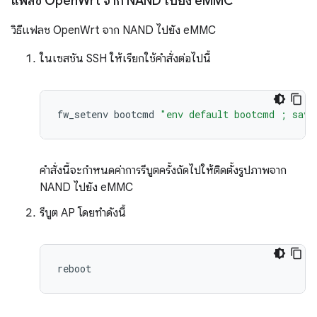
แฟลช Open
Wrt จาก NAND ไปยัง e
MMC
วิธีแฟลช OpenWrt จาก NAND ไปยัง eMMC
ในเซสชัน SSH ให้เรียกใช้คำสั่งต่อไปนี้
fw_setenv
bootcmd
"env default bootcmd ; save
คำสั่งนี้จะกำหนดค่าการรีบูตครั้งถัดไปให้ติดตั้งรูปภาพจาก
NAND ไปยัง eMMC
รีบูต AP โดยทำดังนี้