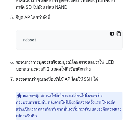
คำสั่งนี้จะกำหนดค่าการรีบูตครั้งถัดไปให้ติดตั้งรูปภาพจาก
การ์ด SD ไปยังแฟลช NAND
รีบูต AP โดยทำดังนี้
รอจนกว่าการบูตจะเสร็จสมบูรณ์โดยตรวจสอบว่าไฟ LED
บอกสถานะดวงที่ 2 แสดงไฟสีเขียวติดสว่าง
ตรวจสอบว่าคุณลงชื่อเข้าใช้ AP โดยใช้ SSH ได้
หมายเหตุ:
สถานะไฟสีเขียวจะเปลี่ยนไปในระหว่าง
กระบวนการเริ่มต้น หลังจากไฟสีเขียวติดสว่างครั้งแรก ไฟจะติด
สว่างเป็นเวลาหลายวินาที จากนั้นจะเริ่มกะพริบ และจะติดสว่างและ
ไม่กะพริบอีก