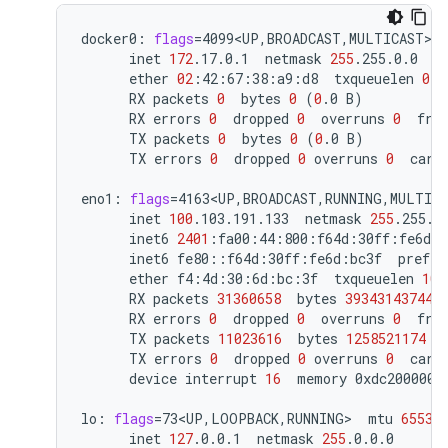
docker0:
flags
=
4099<UP,BROADCAST,MULTICAST>
inet
172
.17.0.1
netmask
255
.255.0.0
b
ether
02
:42:67:38:a9:d8
txqueuelen
0
RX
packets
0
bytes
0
(
0
.0
B
)
RX
errors
0
dropped
0
overruns
0
fra
TX
packets
0
bytes
0
(
0
.0
B
)
TX
errors
0
dropped
0
overruns
0
carr
eno1:
flags
=
4163<UP,BROADCAST,RUNNING,MULTIC
inet
100
.103.191.133
netmask
255
.255.2
inet6
2401
:fa00:44:800:f64d:30ff:fe6d:b
inet6
fe80::f64d:30ff:fe6d:bc3f
prefix
ether
f4:4d:30:6d:bc:3f
txqueuelen
100
RX
packets
31360658
bytes
39343143744
RX
errors
0
dropped
0
overruns
0
fra
TX
packets
11023616
bytes
1258521174
(
TX
errors
0
dropped
0
overruns
0
carr
device
interrupt
16
memory
0xdc200000-d
lo:
flags
=
73<UP,LOOPBACK,RUNNING>
mtu
65536
inet
127
.0.0.1
netmask
255