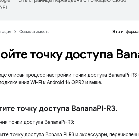
Эта страница переведена с помощью
Cloud
 API
.
тация
Совместимость
Эта информац
ойте точку доступа Ban
це описан процесс настройки точки доступа BananaPi-R3 (
одключения Wi-Fi к Android 16 QPR2 и выше.
ите точку доступа Banana
Pi-R3
.
ния точки доступа BananaPi-R3:
те точку доступа Banana Pi R3 и аксессуары, перечисленн