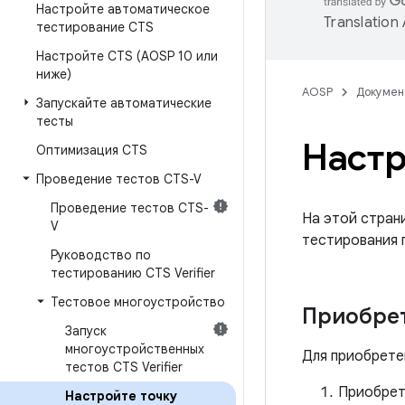
Настройте автоматическое
Translation
тестирование CTS
Настройте CTS (AOSP 10 или
ниже)
AOSP
Докумен
Запускайте автоматические
тесты
Настр
Оптимизация CTS
Проведение тестов CTS-V
Проведение тестов CTS-
На этой страни
V
тестирования п
Руководство по
тестированию CTS Verifier
Тестовое многоустройство
Приобрет
Запуск
многоустройственных
Для приобрете
тестов CTS Verifier
Приобрети
Настройте точку