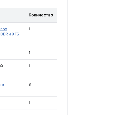
Количество
ипом
1
 DDR и 8 ГБ
1
ый
1
я в
8
1