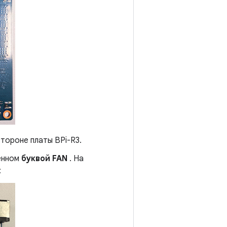
тороне платы BPi-R3.
ченном
буквой FAN
. На
: