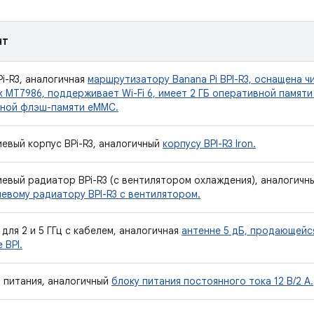
нт
Pi-R3, аналогичная
маршрутизатору Banana Pi BPI-R3, оснащена ч
k MT7986, поддерживает Wi-Fi 6, имеет 2 ГБ оперативной памяти
ной флэш-памяти eMMC.
евый корпус BPi-R3, аналогичный
корпусу BPI-R3 Iron.
евый радиатор BPi-R3 (с вентилятором охлаждения), аналогичн
евому радиатору BPI-R3 с вентилятором.
для 2 и 5 ГГц с кабелем, аналогичная
антенне 5 дБ, продающейс
 BPI.
 питания, аналогичный
блоку питания постоянного тока 12 В/2 А.