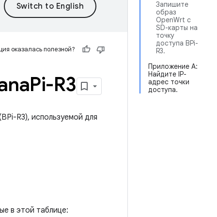
Запишите
образ
OpenWrt с
SD-карты на
точку
доступа BPi-
ия оказалась полезной?
R3.
Приложение А:
Найдите IP-
ana
Pi-R3
адрес точки
доступа.
BPi-R3), используемой для
ые в этой таблице: