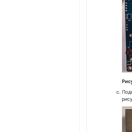
Рис
Подк
рису