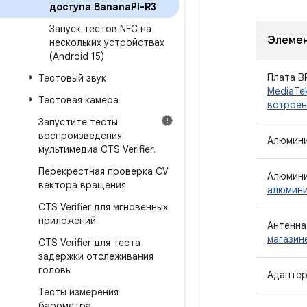
доступа Banana
Pi-R3
Запуск тестов NFC на
Элеме
нескольких устройствах
(Android 15)
Плата B
Тестовый звук
MediaTe
Тестовая камера
встроен
Запустите тесты
воспроизведения
Алюмини
мультимедиа CTS Verifier
.
Перекрестная проверка CV
Алюмини
вектора вращения
алюмини
CTS Verifier для мгновенных
приложений
Антенна 
магазине
CTS Verifier для теста
задержки отслеживания
головы
Адаптер
Тесты измерения
барометра