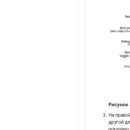
Рисунок 
На правой
другой дл
показано