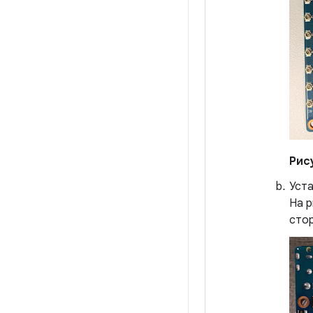
Рису
Уста
На р
стор