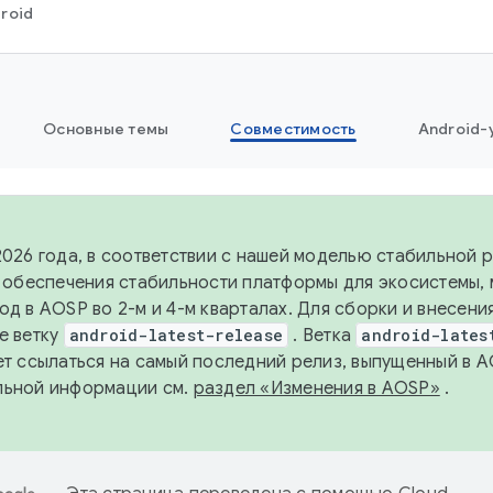
roid
Основные темы
Совместимость
Android-
2026 года, в соответствии с нашей моделью стабильной
я обеспечения стабильности платформы для экосистемы,
од в AOSP во 2-м и 4-м кварталах. Для сборки и внесени
е ветку
android-latest-release
. Ветка
android-lates
ет ссылаться на самый последний релиз, выпущенный в A
льной информации см.
раздел «Изменения в AOSP»
.