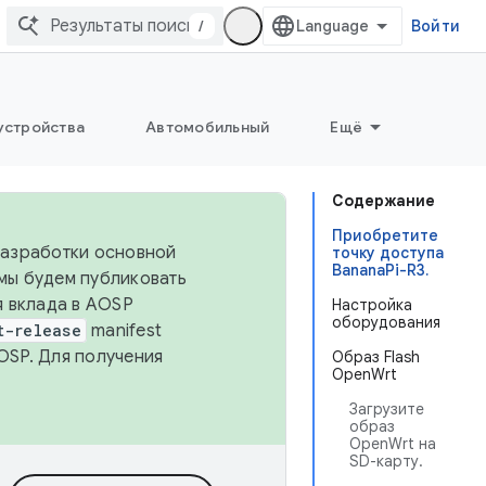
/
Войти
устройства
Автомобильный
Ещё
Содержание
Приобретите
 разработки основной
точку доступа
BananaPi-R3.
 мы будем публиковать
я вклада в AOSP
Настройка
оборудования
t-release
manifest
OSP. Для получения
Образ Flash
OpenWrt
Загрузите
образ
OpenWrt на
SD-карту.