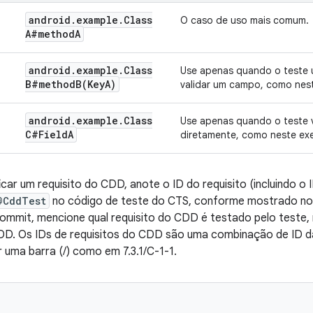
android
.
example
.
Class
O caso de uso mais comum.
A#method
A
android
.
example
.
Class
Use apenas quando o teste 
B#
methodB(
Key
A)
validar um campo, como ne
android
.
example
.
Class
Use apenas quando o teste 
C#Field
A
diretamente, como neste ex
icar um requisito do CDD, anote o ID do requisito (incluindo o 
@CddTest
no código de teste do CTS, conforme mostrado no 
mmit, mencione qual requisito do CDD é testado pelo teste, 
DD. Os IDs de requisitos do CDD são uma combinação de ID da
uma barra (/) como em 7.3.1/C-1-1.