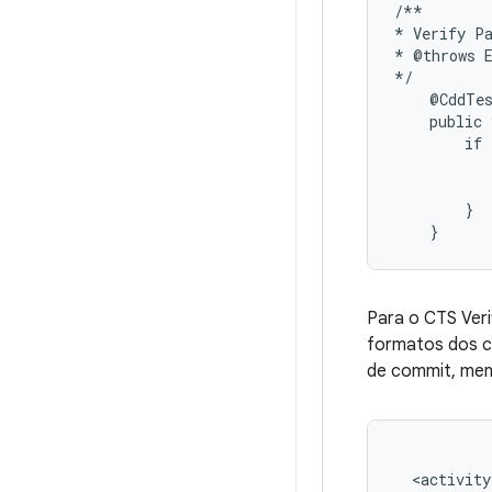
/**

* Verify Pa
* @throws E
*/

    @CddTes
    public 
        if 
           
           
        }  
Para o CTS Veri
formatos dos c
de commit, menc
  <activity>