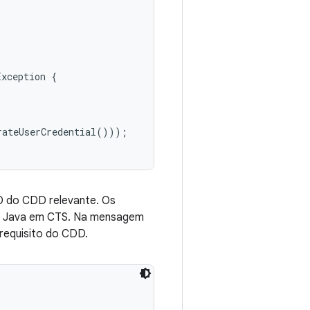
xception {

ateUserCredential()));

 do CDD relevante. Os
s Java em CTS. Na mensagem
requisito do CDD.