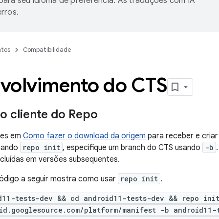
ara seu idioma de preferência. As traduções com IA
rros.
tos
Compatibilidade
volvimento do CTS
r o cliente do Repo
ções em
Como fazer o download da origem
para receber e criar
omando
repo init
, especifique um branch do CTS usando
-b
ncluídas em versões subsequentes.
ódigo a seguir mostra como usar
repo init
.
d11-tests-dev && cd android11-tests-dev && repo ini
id.googlesource.com/platform/manifest -b android11-