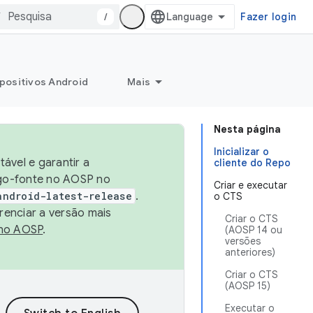
/
Fazer login
positivos Android
Mais
Nesta página
Inicializar o
ável e garantir a
cliente do Repo
igo-fonte no AOSP no
Criar e executar
android-latest-release
.
o CTS
renciar a versão mais
Criar o CTS
no AOSP
.
(AOSP 14 ou
versões
anteriores)
Criar o CTS
(AOSP 15)
Executar o