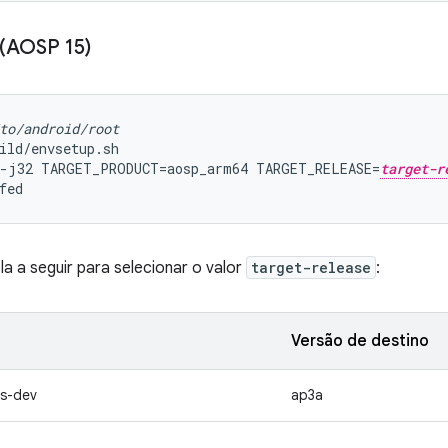
 (AOSP 15)
to/android/root
ild/envsetup.sh
 -j32 TARGET_PRODUCT=aosp_arm64 TARGET_RELEASE=
target-r
fed
la a seguir para selecionar o valor
target-release
:
Versão de destino
ts-dev
ap3a