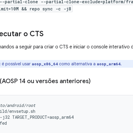
--partial-clone --partial-clone-exclude=platform/fr
imit=10M && repo sync -c -j8
xecutar o CTS
ndos a seguir para criar o CTS e iniciar o console interativo 
:
é possível usar
como alternativa a
.
aosp_x86_64
aosp_arm64
 (AOSP 14 ou versões anteriores)
to/android/root
ild/envsetup.sh
 -j32 TARGET_PRODUCT=aosp_arm64
fed