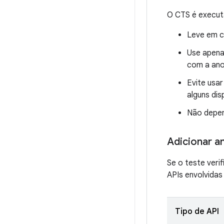
O CTS é executa
Leve em c
Use apena
com a an
Evite usa
alguns dis
Não depend
Adicionar a
Se o teste ver
APIs envolvida
Tipo de API