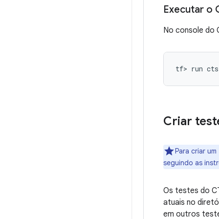
Executar o 
No console do C
Criar tes
Para criar u
seguindo as inst
Os testes do CT
atuais no diret
em outros test