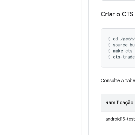
Criar o CTS
cd 
/path/
source bu
make cts
cts-trade
Consulte a tabe
Ramificação
android15-tes