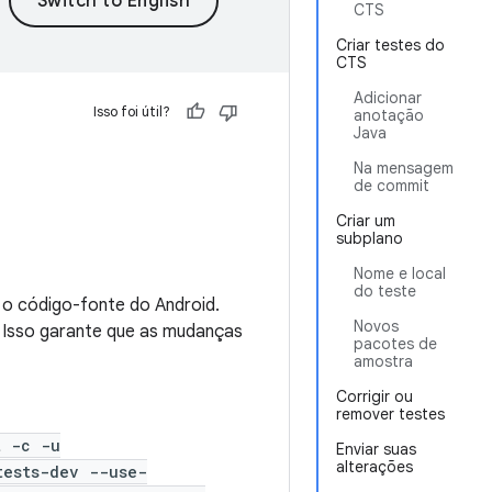
CTS
Criar testes do
CTS
Adicionar
Isso foi útil?
anotação
Java
Na mensagem
de commit
Criar um
subplano
Nome e local
do teste
 o código-fonte do Android.
Novos
. Isso garante que as mudanças
pacotes de
amostra
Corrigir ou
remover testes
t -c -u
Enviar suas
alterações
tests-dev --use-