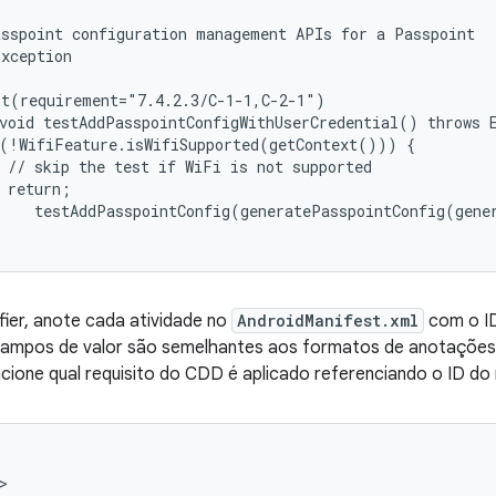
sspoint configuration management APIs for a Passpoint

xception

t(requirement="7.4.2.3/C-1-1,C-2-1")

void testAddPasspointConfigWithUserCredential() throws E
(!WifiFeature.isWifiSupported(getContext())) {

 // skip the test if WiFi is not supported

 return;

    testAddPasspointConfig(generatePasspointConfig(gener
fier, anote cada atividade no
AndroidManifest.xml
com o ID
ampos de valor são semelhantes aos formatos de anotaçõe
ione qual requisito do CDD é aplicado referenciando o ID do 

