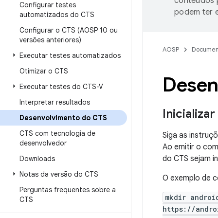
conteúdos p
Configurar testes
podem ter e
automatizados do CTS
Configurar o CTS (AOSP 10 ou
versões anteriores)
AOSP
Documen
Executar testes automatizados
Otimizar o CTS
Desen
Executar testes do CTS-V
Interpretar resultados
Inicializa
Desenvolvimento do CTS
CTS com tecnologia de
Siga as instru
desenvolvedor
Ao emitir o c
do CTS sejam i
Downloads
Notas da versão do CTS
O exemplo de c
Perguntas frequentes sobre a
mkdir androi
CTS
https://andro