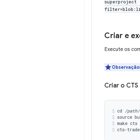
superproject 
filter=blob:l
Criar e e
Execute os coma
Observação
Criar o CTS
cd 
/path/
source bu
make cts
cts-trade