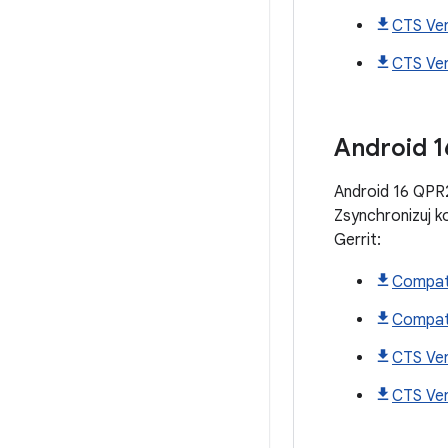
CTS Ver
CTS Veri
Android
1
Android 16 QPR2
Zsynchronizuj 
Gerrit:
Compati
Compati
CTS Ver
CTS Veri