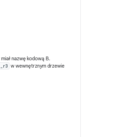
ry miał nazwę kodową B.
1_r3
w wewnętrznym drzewie