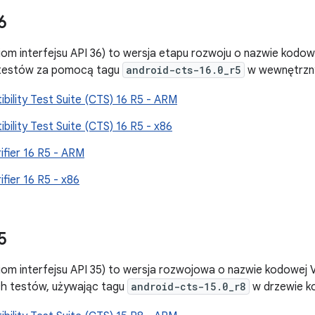
6
iom interfejsu API 36) to wersja etapu rozwoju o nazwie kodow
 testów za pomocą tagu
android-cts-16.0_r5
w wewnętrzny
bility Test Suite (CTS) 16 R5 - ARM
bility Test Suite (CTS) 16 R5 - x86
ifier 16 R5 - ARM
ifier 16 R5 - x86
5
iom interfejsu API 35) to wersja rozwojowa o nazwie kodowej 
ch testów, używając tagu
android-cts-15.0_r8
w drzewie k