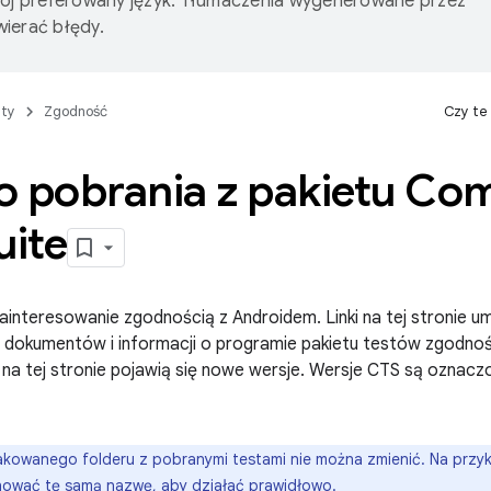
wój preferowany język. Tłumaczenia wygenerowane przez
ierać błędy.
ty
Zgodność
Czy te
do pobrania z pakietu Com
uite
ainteresowanie zgodnością z Androidem. Linki na tej stronie u
 dokumentów i informacji o programie pakietu testów zgodnoś
 na tej stronie pojawią się nowe wersje. Wersje CTS są ozna
kowanego folderu z pobranymi testami nie można zmienić. Na przy
ować tę samą nazwę, aby działać prawidłowo.