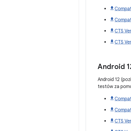
Compati
Compati
CTS Ver
CTS Ver
Android
1
Android 12 (poz
testów za pom
Compati
Compati
CTS Ver