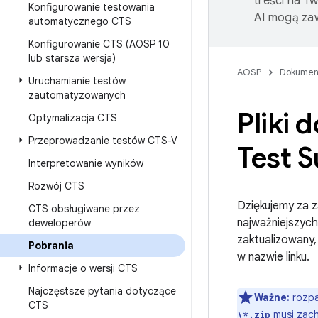
treści na T
Konfigurowanie testowania
AI mogą zaw
automatycznego CTS
Konfigurowanie CTS (AOSP 10
lub starsza wersja)
AOSP
Dokumen
Uruchamianie testów
zautomatyzowanych
Pliki 
Optymalizacja CTS
Przeprowadzanie testów CTS-V
Test S
Interpretowanie wyników
Rozwój CTS
Dziękujemy za z
CTS obsługiwane przez
najważniejszych
deweloperów
zaktualizowany,
Pobrania
w nazwie linku.
Informacje o wersji CTS
Najczęstsze pytania dotyczące
Ważne:
rozpa
CTS
musi zach
\*.zip