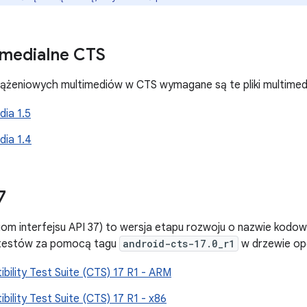
timedialne CTS
ążeniowych multimediów w CTS wymagane są te pliki multimedi
ia 1.5
ia 1.4
7
iom interfejsu API 37) to wersja etapu rozwoju o nazwie kodow
 testów za pomocą tagu
android-cts-17.0_r1
w drzewie op
bility Test Suite (CTS) 17 R1 - ARM
bility Test Suite (CTS) 17 R1 - x86