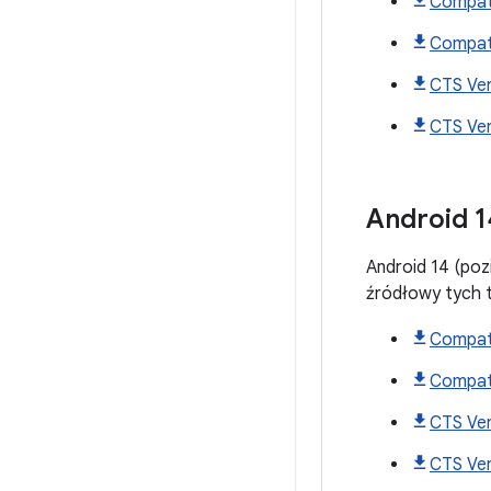
Compati
Compati
CTS Ver
CTS Ver
Android
1
Android 14 (poz
źródłowy tych
Compati
Compati
CTS Ver
CTS Ver