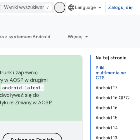
/
Zaloguj się
ia z systemem Android
Więcej
Na tej stronie
Pliki
trunk i zapewnić
multimedialne
CTS
wy w AOSP w drugim i
i
android-latest-
Android 17
dwoływać się do
Android 16 QPR2
rtykule
Zmiany w AOSP
.
Android 16
Android 15
Android 14
Android 13