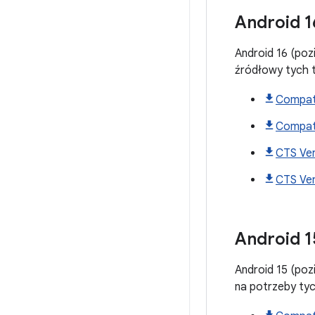
Android
1
Android 16 (poz
źródłowy tych
Compati
Compati
CTS Ver
CTS Ver
Android
1
Android 15 (poz
na potrzeby ty