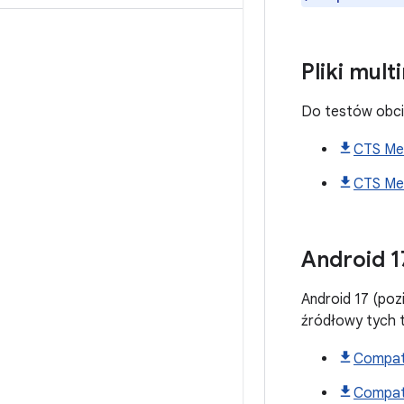
Pliki mul
Do testów obci
CTS Med
CTS Med
Android
1
Android 17 (poz
źródłowy tych
Compati
Compati