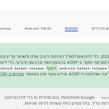
ם מרכזיים
תאימות
מכשירי Android
motive
החל משנת 2026, כדי להתאים למודל הפיתוח היציב שלנו ולשמור על
android-latest-release
. הענף
ndroid-latest-release
ל-AOSP. מידע נוסף זמין במאמר
שינויים ב-AOSP
‫Google משתמשת בטכנולוגיית AI כדי לתרגם תוכן
ת עליך. בתרגומים כאלו עשויות להיות שגיאות.