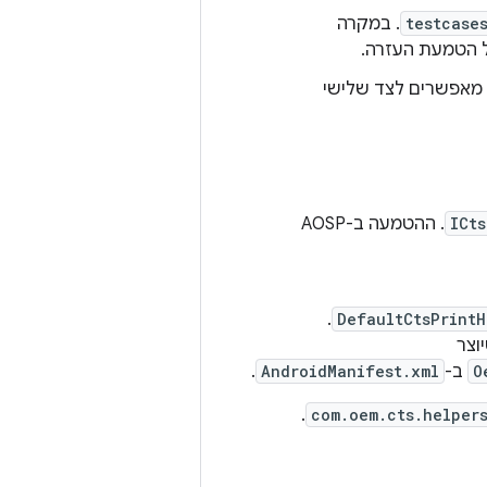
testcase
. במקרה
 אבל מומלץ מאוד: שולחים את ההטמעה של רכיב העזר אל AOSP או מאפשרים לצד שלישי
ICts
. ההטמעה ב-AOSP
.
DefaultCtsPrintH
יוצר
O
ב-
AndroidManifest.xml
.
.
com.oem.cts.helper