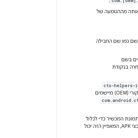
.
com.[oem].
 אותה מההטמעה של
שם כמו שם החבילה
רה בנקודת
cts-helpers-i
. אם העוזרים של יצרן הציוד המקורי (OEM) מיישמים
com.android.c
ונת המכשיר כדי לכלול
את שם ה-APK. אם אתם צריכים להפריד בין ההטמעות של ה-helper בכמה קובצי APK, המאפיין הזה יכול