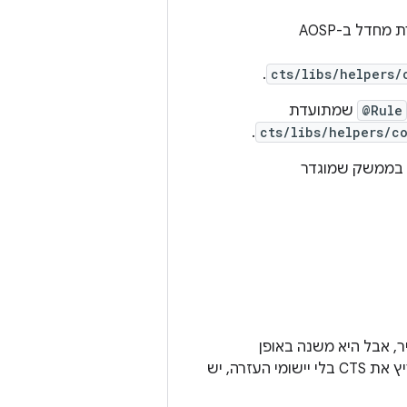
ועוזרים שמוגדרים כברירת מחדל ב-AOSP
.
cts/libs/helpers/
@Rule
שמתועדת
.
cts/libs/helpers/c
ועד בממשק שמוגדר
, אבל היא משנה באופן
אופציונלי את אופן האינטראקציה של בדיקות CTS עם המכשיר. אם אתם צריכים להריץ את CTS בלי יישומי העזרה, יש