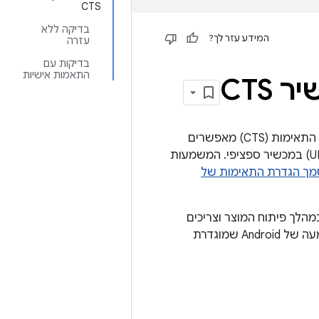
CTS
בדיקה ללא
המידע עזר לך?
עזרה
בדיקות עם
התאמות אישיות
CTS
ב-Android מגרסה 11 ואילך, מודולי העזר לאינטראקציה עם מכשירים בערכת בדיקת התאימות (CTS) מאפשרים
להתאים אישית את האינטראקציה של בדיקות CTS מסוימות עם ממשק המשתמש (UI) במכשיר ספציפי. המשמעות
ך הגדרת התאימות של
 ציוד מקורי (OEM) שרוצים להתאים אישית את ממשק המשתמש של Android במהלך פיתוח המוצר וצריכים
לעבור את בדיקת CTS, יכולים להטמיע מודולים מסייעים. אם אתם משתמשים בהטמעה של Android שמוגדרת