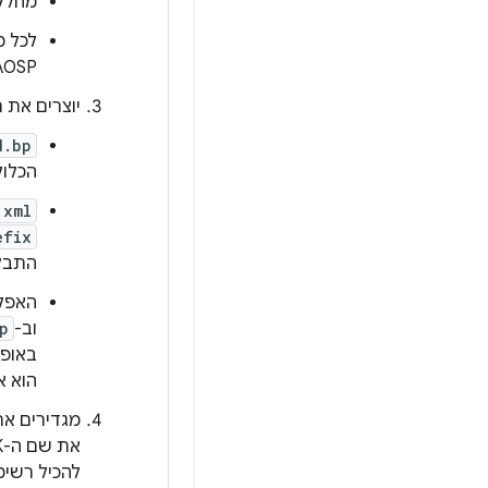
מחלקות המש
לכל מ
AOSP, שכוללת את הקיד
יוצרים את רכיבי העזר ב-APK לפ
d.bp
הכלול
.xml
efix
התבל
האפלי
וב-
p
באופן
הוא או
מגדירים את
להכיל רשימ