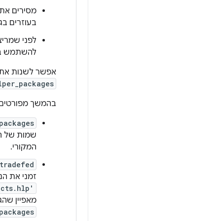
מסירים את
בעוזרים בג
לפני שמריצים את CTS, צריך להסיר את קובץ 
להשתמש ב-helpers בכל הפעלות עד לשחזור ה
אפשר לשנות את הגדר
lper_packages
בהמשך מפורטים ה
_packages
שמות של חב
המקורי.
tradefed
זמני את הנ
cts.hlp'
מאפיין שהג
_packages