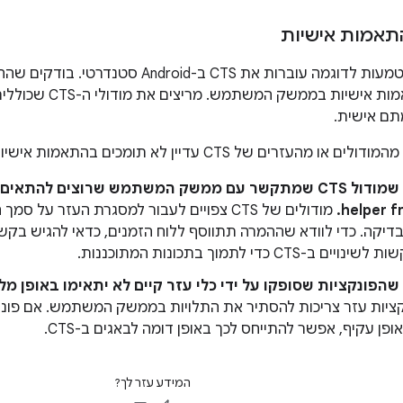
תאמות אישיות
כברירת מחדל, הטמעות לדוגמה עוברות את CTS ב
את CTS עם התאמות אי
ם אישית.
עזרים של CTS עדיין לא תומכים בהתאמות אישיות מסוימות.
יכול להיות שמודול CTS שמתקשר עם ממשק המשתמש שרוצים ל
helper f
מודולים של CTS צפויים לעבור למסגרת העזר על 
דיקה. כדי לוודא שההמרה תתווסף ללוח הזמנים, כדאי להגיש בק
-CTS כדי לתמוך בתכונות המתוכננות.
 שהפונקציות שסופקו על ידי כלי עזר קיים לא יתאימו באופן מ
ציות עזר צריכות להסתיר את התלויות בממשק המשתמש. אם פונק
ן עקיף, אפשר להתייחס לכך באופן דומה לבאגים ב-CTS.
המידע עזר לך?