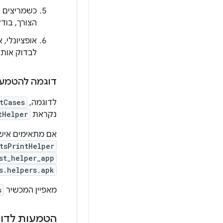
כשמריצים את Tradefed עבור CTS, צריך לוודא שקובץ ה-
הצורך, בודקים את ההודעות ב-at
לבדוק אותה
דוגמה להטמעה 
לדוגמה,
tCases
נקראת
tHelper
אם מתאימים אי
tsPrintHelper
st_helper_app
s.helpers.apk
מאפיין המכשיר
s
הטמעות לדו