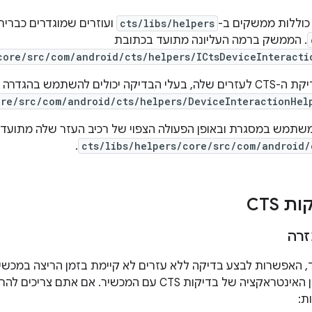
כוללות ממשקים ב-
cts/libs/helpers
. הממשק ברמה העליונה מתועד בכתובת
core/src/com/android/cts/helpers/ICtsDeviceInteracti
 יכולים להשתמש בהגדרה
ore/src/com/android/cts/helpers/DeviceInteractionHel
מודול CTS שמשתמש במסגרת ובאופן הפעולה הצפוי של רכיב העזר שלה מת
.
cts/libs/helpers/core/src/com/android/
 CTS
זרה
, האפשרות לבצע בדיקה ללא עזרים לא קיימת בזמן הריצה במכשיר
ת: