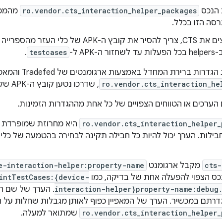
 הנכס
ro.vendor.cts_interaction_helper_packages
מהמכש
רסה הזו בכלל.
ה-APK של כלי העזר מהספרייה
-APK ל-
testcases
.
ות ברירת המחדל באמצעות ארגומנטים של Tradefed והמאפיין
ro.vendor.cts_interaction_he
, שדרכו נטען קובץ ה-APK של כלי העזר.
ערכים או הטווחים הצפויים של כל אחת מההגדרות הזמינות.
ro.vendor.cts_interaction_helper
היא מחרוזת שמופרדת ב
ילות. הערך יכול להיות כל חבילה תקינה לבחירה בהטמעה של כלי ה
cts-
מקבל ארגומנט
e-interaction-helper:property-name
כס הצפוי להפעלה אחת של בדיקה, כמו
intTestCases:{device-
interaction-helper}property-name:debug.
. הערך של שם המא
דרתם במכשיר. הערך של המאפיין כפוף לאותן מגבלות שחלות על ה
ro.vendor.cts_interaction_helper
שמתואר למעלה.