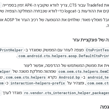
APK זמין בספרייה
s
logc כדי לוודא שנבחרה המחלקה הצפויה של הטמעת העזרה.
אופציונלי,
.
של פונקציית עזר
CtsPrintTes
מצפה לעוזר עם הממשק שמוגדר ב-
PrintHelper
.
com.android.cts.helpers.aosp.DefaultCtsPrin
שית את ממשק המשתמש של ההדפסה, אפשר ליצור
com.oem.cts.helpers.OemC
שמהווה מחלקת משנה של
elper
android_te
ב-
Android.bp
נקרא
com.oem.cts.helpers
, ש
com.oem.ct
, ומצהיר על
interaction-helpers-prefix
כ-
em
ro.vendor.cts_interaction_helper_package
מוגדר לערך
s
גמה