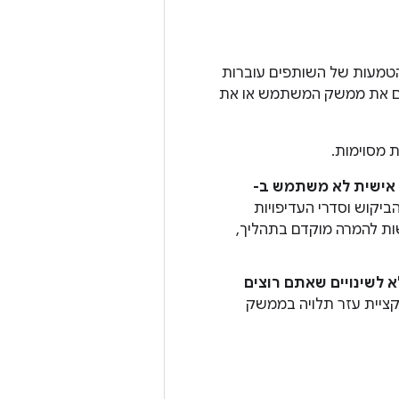
-Android סטנדרטי. בודקים שההטמעות של השותפים עוברות
שיות בממשק המשתמש. מריצים את מודולי ה-CTS שכוללים את ממשק המשתמש או את
התאים אישית לא משתמש ב-
סמך הביקוש וסדרי העדיפויות
שות להמרה מוקדם בתהליך,
לא לשינויים שאתם רוצים
ציית עזר תלויה בממשק