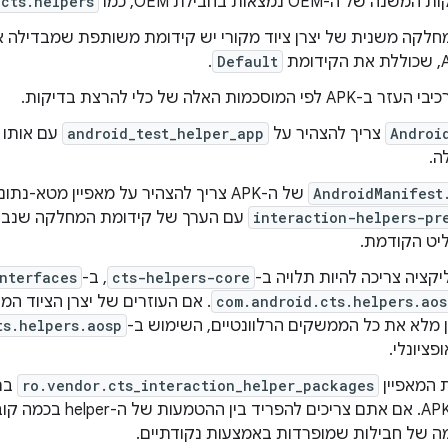
נה של ה-OEM נמצאות בחבילת OEM, כמו
cts.helpers
חלקה משנית של יצרן ציוד מקורי יש קידומת משותפת שמבדילה
ומת
Default
.
י המוסכמות האלה של כלי להרצת בדיקות.
Androi
צריך להצהיר על
android_test_helper_app
עם אותו 
ה.
AndroidManifest
של ה-APK צריך להצהיר על מאפיין מטא-נתונים בשם
interaction-helpers-pr
עם הערך של קידומת המחלקה שנבח
יט הקודמת.
קציה צריכה להיות תלויה ב-
cts-helpers-core
, ב-
nterfaces
com.android.cts.helpers.aos
 מלא את כל הממשקים הרלוונטיים, השימוש ב-
ts.helpers.aosp
פציונלי.
 המאפיין
ro.vendor.cts_interaction_helper_packages
בתמ
ה של חבילות שמופרדות באמצעות נקודתיים.