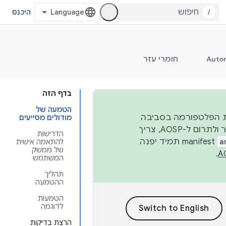
/
היכנס
Auto
חומרי עזר
בדף הזה
הטמעה של
 יציבות הפלטפורמה בסביבה
מודולים מסייעים
העסקית, נפרסם קוד מקור ב-AOSP ברבעון השני וברבעון הרביעי. כדי ליצור ולתרום ל-AOSP, צריך
הדרישות
a
manifest תמיד יפנה
להתאמה אישית
של ממשק
.
המשתמש
תהליך
ההטמעה
הטמעות
לדוגמה
הרצת בדיקות