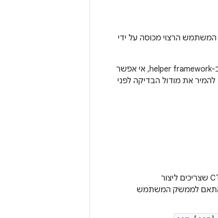
ש ב-CDD או במודולים של Mainline. אם ממשק המשתמש הרצוי מכוסה על ידי
אם בדיקות CTS שכוללות אינטראקציה עם ממשק המשתמש הרצוי לא משתמשות ב-helper framework, אי אפשר
המיר את מודול הבדיקה לפני
מגדירים את מודולי העזר הקיימים של AOSP כסוגי משנה של מודולי בדיקת CTS שצריכים ליצור
בהתאם לממשק המשתמש