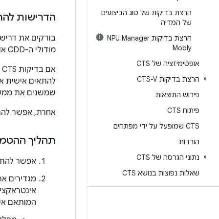
הרצת בדיקות של סוג הביצועים
הדרישות לה
של המדיה
הרצת בדיקות NPU Manager
Mobly
מודולי ה-CDD או Mainline, אי אפשר להתאים אותו אישית.
אופטימיזציה של CTS
הרצת בדיקות CTS-V
להתאים אישית א
שמשנים את ממ
פירוש התוצאות
פיתוח CTS
אחרת, אפשר לה
CTS שמופעל על ידי מפתחים
תהליך ההטמ
הורדות
נתוני הגרסה של CTS
אפשר להתא
שאלות נפוצות בנושא CTS
אינטראקצי
המותאם איש