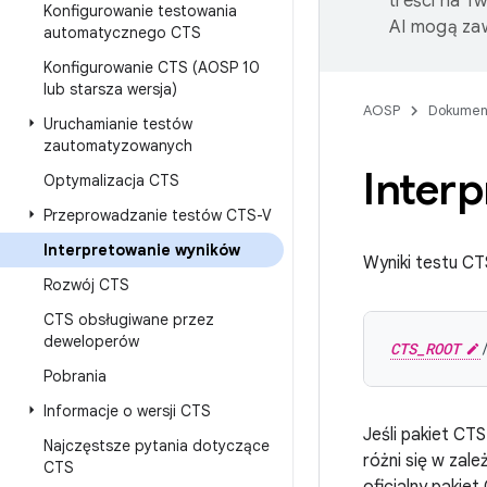
treści na T
Konfigurowanie testowania
AI mogą zaw
automatycznego CTS
Konfigurowanie CTS (AOSP 10
lub starsza wersja)
AOSP
Dokumen
Uruchamianie testów
zautomatyzowanych
Inter
Optymalizacja CTS
Przeprowadzanie testów CTS-V
Interpretowanie wyników
Wyniki testu CT
Rozwój CTS
CTS obsługiwane przez
deweloperów
CTS_ROOT
Pobrania
Informacje o wersji CTS
Jeśli pakiet CT
Najczęstsze pytania dotyczące
różni się w zal
CTS