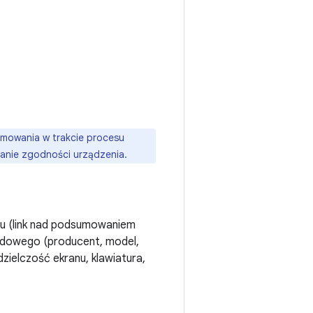
mowania w trakcie procesu
tanie zgodności urządzenia.
niu (link nad podsumowaniem
adowego (producent, model,
zielczość ekranu, klawiatura,