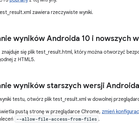
t CTS
pobrany
z tej witryny.
 test_result.xml zawiera rzeczywiste wyniki.
nie wyników Androida 10 i nowszych w
znajduje się plik test_result.html, który można otworzyć bez
godnej z HTML5.
nie wyników starszych wersji Androida
wyniki testu, otwórz plik test_result.xml w dowolnej przegląda
wyświetla pustą stronę w przeglądarce Chrome,
zmień konfigurac
poleceń
--allow-file-access-from-files
.