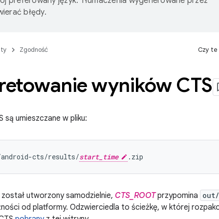
wój preferowany język. Tłumaczenia wygenerowane przez
ierać błędy.
ty
Zgodność
Czy te
pretowanie wyników CTS
S są umieszczane w pliku:
/android-cts/results/
start_time
S został utworzony samodzielnie,
CTS_ROOT
przypomina
out
eżności od platformy. Odzwierciedla to ścieżkę, w której rozp