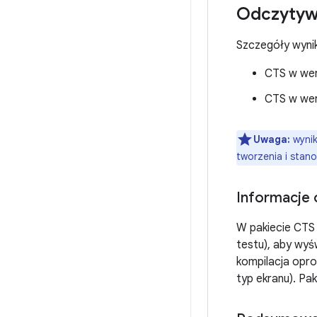
Odczytyw
Szczegóły wynik
CTS w wers
CTS w wers
Uwaga:
wynik
tworzenia i stan
Informacje 
W pakiecie CTS 
testu), aby wy
kompilacja opro
typ ekranu). Pak