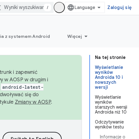
/
Zaloguj się
ia z systemem Android
Więcej
Na tej stronie
Wyświetlanie
trunk i zapewnić
wyników
Androida 10 i
wy w AOSP w drugim i
nowszych
i
android-latest-
wersji
dwoływać się do
Wyświetlanie
rtykule
Zmiany w AOSP
.
wyników
starszych wersji
Androida niż 10
Odczytywanie
wyników testu
Informacje o