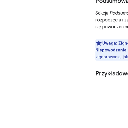
Podsumowan
Sekcja
Podsumo
rozpoczęcia i z
się powodzenie
Uwaga:
Zign
Niepowodzenie 
zignorowanie, ja
Przykładow