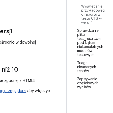
Wyświetlanie
przykładoweg
o raportu z
testu CTS w
wersji 1
ersji
Sprawdzanie
pliku
test_result.xml
pośrednio w dowolnej
pod kątem
niekompletnych
modułów
testowych
Triage
nieudanych
 niż 10
testów
Zapisywanie
rce zgodnej z HTML5.
częściowych
wyników
ję przeglądarki
aby włączyć