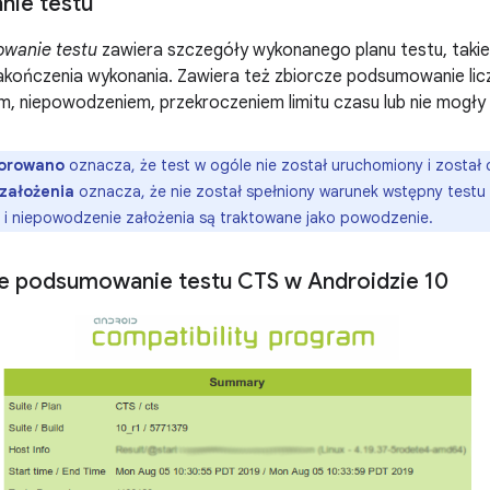
ie testu
wanie testu
zawiera szczegóły wykonanego planu testu, takie
akończenia wykonania. Zawiera też zbiorcze podsumowanie lic
m, niepowodzeniem, przekroczeniem limitu czasu lub nie mogł
orowano
oznacza, że test w ogóle nie został uruchomiony i został 
założenia
oznacza, że nie został spełniony warunek wstępny testu 
k i niepowodzenie założenia są traktowane jako powodzenie.
e podsumowanie testu CTS w Androidzie 10