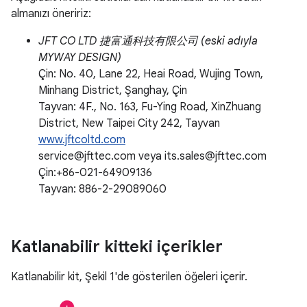
almanızı öneririz:
JFT CO LTD 捷富通科技有限公司 (eski adıyla
MYWAY DESIGN)
Çin: No. 40, Lane 22, Heai Road, Wujing Town,
Minhang District, Şanghay, Çin
Tayvan: 4F., No. 163, Fu-Ying Road, XinZhuang
District, New Taipei City 242, Tayvan
www.jftcoltd.com
service@jfttec.com veya its.sales@jfttec.com
Çin:+86-021-64909136
Tayvan: 886-2-29089060
Katlanabilir kitteki içerikler
Katlanabilir kit, Şekil 1'de gösterilen öğeleri içerir.