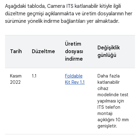
Aşağıdaki tabloda, Camera ITS katlanabilir kitiyle ilgili
düzeltme geçmişi açıklanmakta ve üretim dosyalarının her
sürümüne yönelik indirme bağlantıları yer almaktadır.
Üretim
Değişiklik
Tarih
Düzeltme
dosyası
günlüğü
indirme
Kasım
1.1
Foldable
Daha fazla
2022
Kit Rev 1.1
katlanabilir
cihaz
modelinde test
yapılması için
ITS telefon
montajı
açıklığını 10 mm
genişletir.