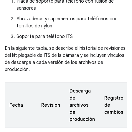
Placa de soporte para teléfono con fusión de
sensores
Abrazaderas y suplementos para teléfonos con
tornillos de nylon
Soporte para teléfono ITS
En la siguiente tabla, se describe el historial de revisiones
del kit plegable de ITS de la cámara y se incluyen vínculos
de descarga a cada versión de los archivos de
producción.
Descarga
de
Registro
Fecha
Revisión
archivos
de
de
cambios
producción