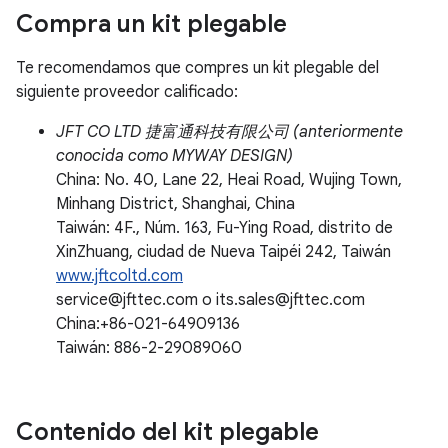
Compra un kit plegable
Te recomendamos que compres un kit plegable del
siguiente proveedor calificado:
JFT CO LTD 捷富通科技有限公司 (anteriormente
conocida como MYWAY DESIGN)
China: No. 40, Lane 22, Heai Road, Wujing Town,
Minhang District, Shanghai, China
Taiwán: 4F., Núm. 163, Fu-Ying Road, distrito de
XinZhuang, ciudad de Nueva Taipéi 242, Taiwán
www.jftcoltd.com
service@jfttec.com o its.sales@jfttec.com
China:+86-021-64909136
Taiwán: 886-2-29089060
Contenido del kit plegable