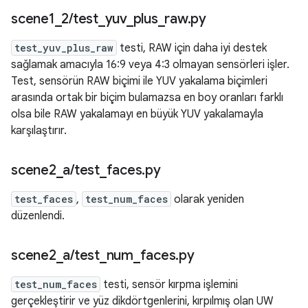
scene1
_
2
/
test
_
yuv
_
plus
_
raw
.
py
test_yuv_plus_raw
testi, RAW için daha iyi destek
sağlamak amacıyla 16:9 veya 4:3 olmayan sensörleri işler.
Test, sensörün RAW biçimi ile YUV yakalama biçimleri
arasında ortak bir biçim bulamazsa en boy oranları farklı
olsa bile RAW yakalamayı en büyük YUV yakalamayla
karşılaştırır.
scene2
_
a
/
test
_
faces
.
py
test_faces
,
test_num_faces
olarak yeniden
düzenlendi.
scene2
_
a
/
test
_
num
_
faces
.
py
test_num_faces
testi, sensör kırpma işlemini
gerçekleştirir ve yüz dikdörtgenlerini, kırpılmış olan UW