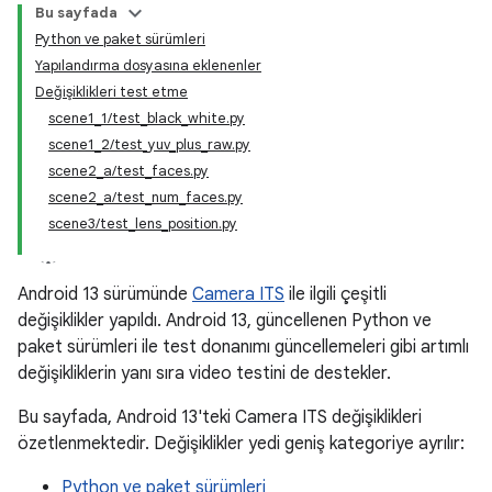
Bu sayfada
Python ve paket sürümleri
Yapılandırma dosyasına eklenenler
Değişiklikleri test etme
scene1_1/test_black_white.py
scene1_2/test_yuv_plus_raw.py
scene2_a/test_faces.py
scene2_a/test_num_faces.py
scene3/test_lens_position.py
Android 13 sürümünde
Camera ITS
ile ilgili çeşitli
değişiklikler yapıldı. Android 13, güncellenen Python ve
paket sürümleri ile test donanımı güncellemeleri gibi artımlı
değişikliklerin yanı sıra video testini de destekler.
Bu sayfada, Android 13'teki Camera ITS değişiklikleri
özetlenmektedir. Değişiklikler yedi geniş kategoriye ayrılır:
Python ve paket sürümleri