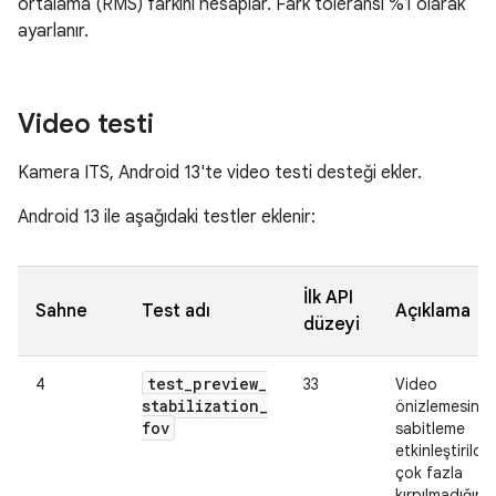
ortalama (RMS) farkını hesaplar. Fark toleransı %1 olarak
ayarlanır.
Video testi
Kamera ITS, Android 13'te video testi desteği ekler.
Android 13 ile aşağıdaki testler eklenir:
İlk API
Sahne
Test adı
Açıklama
düzeyi
test
_
preview
_
4
33
Video
stabilization
_
önizlemesinin,
fov
sabitleme
etkinleştirildi
çok fazla
kırpılmadığını