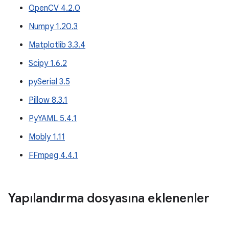
OpenCV 4.2.0
Numpy 1.20.3
Matplotlib 3.3.4
Scipy 1.6.2
pySerial 3.5
Pillow 8.3.1
PyYAML 5.4.1
Mobly 1.11
FFmpeg 4.4.1
Yapılandırma dosyasına eklenenler