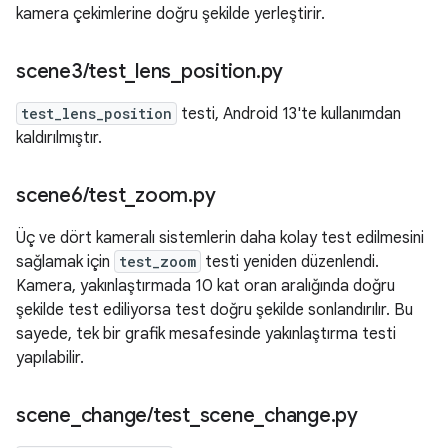
kamera çekimlerine doğru şekilde yerleştirir.
scene3
/
test
_
lens
_
position
.
py
test_lens_position
testi, Android 13'te kullanımdan
kaldırılmıştır.
scene6
/
test
_
zoom
.
py
Üç ve dört kameralı sistemlerin daha kolay test edilmesini
sağlamak için
test_zoom
testi yeniden düzenlendi.
Kamera, yakınlaştırmada 10 kat oran aralığında doğru
şekilde test ediliyorsa test doğru şekilde sonlandırılır. Bu
sayede, tek bir grafik mesafesinde yakınlaştırma testi
yapılabilir.
scene
_
change
/
test
_
scene
_
change
.
py