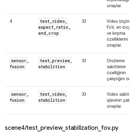
onaylar.
test
_
video
_
4
33
Video biçimler
aspect
_
ratio
_
FoV, en-boy o
and
_
crop
ve kırpma
özelliklerini
onaylar.
sensor
_
test
_
preview
_
33
Önizleme
fusion
stabilition
sabitleme
özelliğinin
çalıştığını ona
sensor
_
test
_
video
_
33
Video sabitle
fusion
stabilition
işlevinin çalışt
onaylar.
scene4
/
test
_
preview
_
stabilization
_
fov
.
py