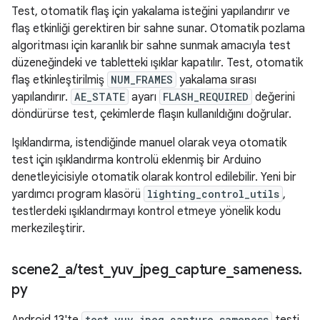
Test, otomatik flaş için yakalama isteğini yapılandırır ve
flaş etkinliği gerektiren bir sahne sunar. Otomatik pozlama
algoritması için karanlık bir sahne sunmak amacıyla test
düzeneğindeki ve tabletteki ışıklar kapatılır. Test, otomatik
flaş etkinleştirilmiş
NUM_FRAMES
yakalama sırası
yapılandırır.
AE_STATE
ayarı
FLASH_REQUIRED
değerini
döndürürse test, çekimlerde flaşın kullanıldığını doğrular.
Işıklandırma, istendiğinde manuel olarak veya otomatik
test için ışıklandırma kontrolü eklenmiş bir Arduino
denetleyicisiyle otomatik olarak kontrol edilebilir. Yeni bir
yardımcı program klasörü
lighting_control_utils
,
testlerdeki ışıklandırmayı kontrol etmeye yönelik kodu
merkezileştirir.
scene2
_
a
/
test
_
yuv
_
jpeg
_
capture
_
sameness
.
py
test_yuv_jpeg_capture_sameness