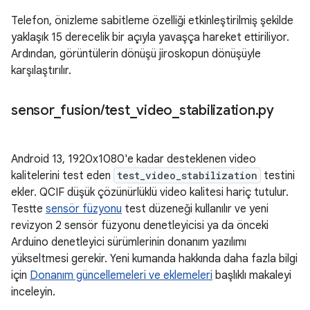
Telefon, önizleme sabitleme özelliği etkinleştirilmiş şekilde
yaklaşık 15 derecelik bir açıyla yavaşça hareket ettiriliyor.
Ardından, görüntülerin dönüşü jiroskopun dönüşüyle
karşılaştırılır.
sensor
_
fusion
/
test
_
video
_
stabilization
.
py
Android 13, 1920x1080'e kadar desteklenen video
kalitelerini test eden
test_video_stabilization
testini
ekler. QCIF düşük çözünürlüklü video kalitesi hariç tutulur.
Testte
sensör füzyonu
test düzeneği kullanılır ve yeni
revizyon 2 sensör füzyonu denetleyicisi ya da önceki
Arduino denetleyici sürümlerinin donanım yazılımı
yükseltmesi gerekir. Yeni kumanda hakkında daha fazla bilgi
için
Donanım güncellemeleri ve eklemeleri
başlıklı makaleyi
inceleyin.