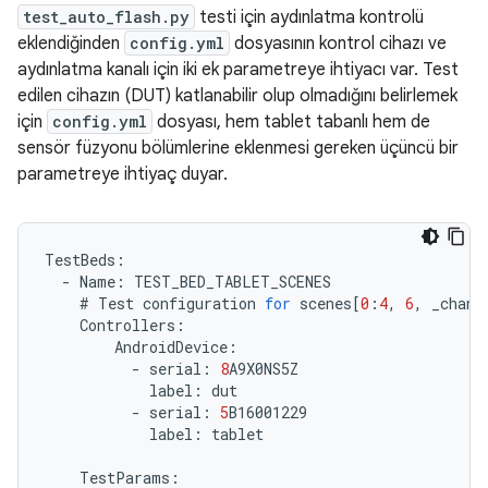
test_auto_flash.py
testi için aydınlatma kontrolü
eklendiğinden
config.yml
dosyasının kontrol cihazı ve
aydınlatma kanalı için iki ek parametreye ihtiyacı var. Test
edilen cihazın (DUT) katlanabilir olup olmadığını belirlemek
için
config.yml
dosyası, hem tablet tabanlı hem de
sensör füzyonu bölümlerine eklenmesi gereken üçüncü bir
parametreye ihtiyaç duyar.
TestBeds
:
-
Name
:
TEST_BED_TABLET_SCENES
#
Test
configuration
for
scenes
[
0
:
4
,
6
,
_chang
Controllers
:
AndroidDevice
:
-
serial
:
8
A9X0NS5Z
label
:
dut
-
serial
:
5
B16001229
label
:
tablet
TestParams
: