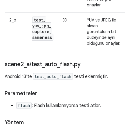
onaylar.
test
_
2_b
33
YUV ve JPEG ile
yuv
_
jpg
_
alınan
capture
_
görüntülerin bit
sameness
düzeyinde aynı
olduğunu onaylar.
scene2
_
a
/
test
_
auto
_
flash
.
py
Android 13'te
test_auto_flash
testi eklenmiştir.
Parametreler
flash
: Flash kullanılamıyorsa testi atlar.
Yöntem