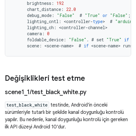
brightness
:
192
chart_distance
:
22.0
debug_mode
:
"False"
#
"True"
or
"False"
;
q
lighting_cntl
:
<
controller
-
type
>
#
"arduino
lighting_ch
:
<
controller
-
channel
camera
:
0
foldable_device
:
"False"
.
#
set
"True"
if
t
scene
:
<
scene
-
name
>
#
if
<
scene
-
name
>
runs
Değişiklikleri test etme
scene1
_
1
/
test
_
black
_
white
.
py
test_black_white
testinde, Android'in önceki
sürümleriyle tutarlı bir şekilde kanal doygunluğu kontrolü
yapılır. Bu nedenle, kanal doygunluğu kontrolü için gereken
ilk API düzeyi Android 10'dur.