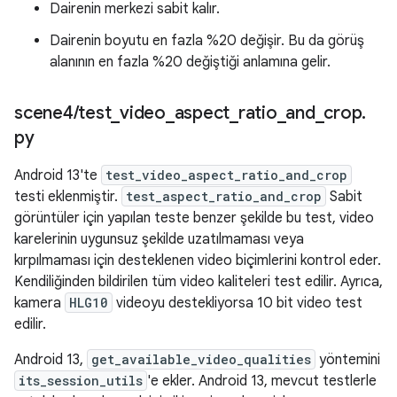
Dairenin merkezi sabit kalır.
Dairenin boyutu en fazla %20 değişir. Bu da görüş
alanının en fazla %20 değiştiği anlamına gelir.
scene4
/
test
_
video
_
aspect
_
ratio
_
and
_
crop
.
py
Android 13'te
test_video_aspect_ratio_and_crop
testi eklenmiştir.
test_aspect_ratio_and_crop
Sabit
görüntüler için yapılan teste benzer şekilde bu test, video
karelerinin uygunsuz şekilde uzatılmaması veya
kırpılmaması için desteklenen video biçimlerini kontrol eder.
Kendiliğinden bildirilen tüm video kaliteleri test edilir. Ayrıca,
kamera
HLG10
videoyu destekliyorsa 10 bit video test
edilir.
Android 13,
get_available_video_qualities
yöntemini
its_session_utils
'e ekler. Android 13, mevcut testlerle