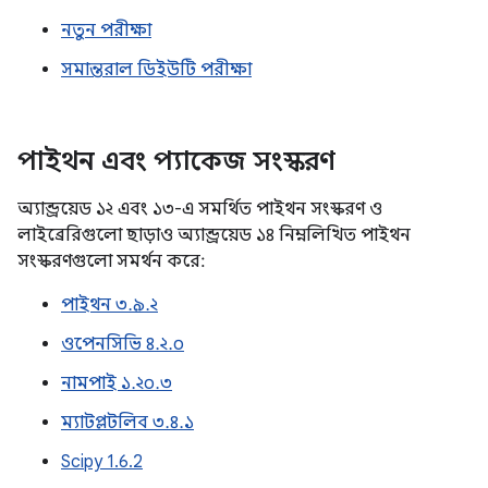
নতুন পরীক্ষা
সমান্তরাল ডিইউটি পরীক্ষা
পাইথন এবং প্যাকেজ সংস্করণ
অ্যান্ড্রয়েড ১২ এবং ১৩-এ সমর্থিত পাইথন সংস্করণ ও
লাইব্রেরিগুলো ছাড়াও অ্যান্ড্রয়েড ১৪ নিম্নলিখিত পাইথন
সংস্করণগুলো সমর্থন করে:
পাইথন ৩.৯.২
ওপেনসিভি ৪.২.০
নামপাই ১.২০.৩
ম্যাটপ্লটলিব ৩.৪.১
Scipy 1.6.2