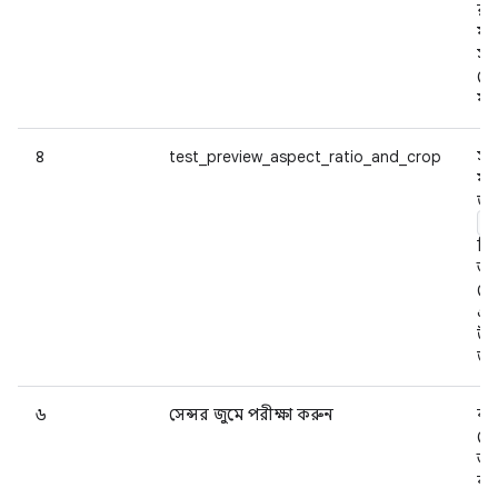
রূপ
ফল
সঠ
ঘো
যা
৪
test_preview_aspect_ratio_and_crop
সমর
ফর
জন
P
স্ট্
অ্য
রে
এব
উপয
তা
৬
সেন্সর জুমে পরীক্ষা করুন
ক্
সেন
আচ
কর