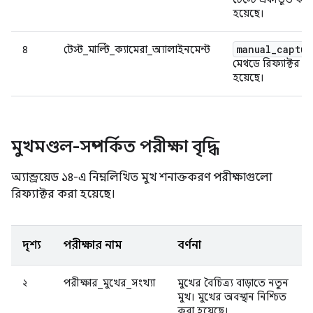
হয়েছে।
manual_captur
৪
টেস্ট_মাল্টি_ক্যামেরা_অ্যালাইনমেন্ট
মেথডে রিফ্যাক্টর ক
হয়েছে।
মুখমণ্ডল-সম্পর্কিত পরীক্ষা বৃদ্ধি
অ্যান্ড্রয়েড ১৪-এ নিম্নলিখিত মুখ শনাক্তকরণ পরীক্ষাগুলো
রিফ্যাক্টর করা হয়েছে।
দৃশ্য
পরীক্ষার নাম
বর্ণনা
২
পরীক্ষার_মুখের_সংখ্যা
মুখের বৈচিত্র্য বাড়াতে নতুন
মুখ। মুখের অবস্থান নিশ্চিত
করা হয়েছে।