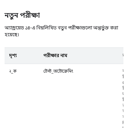
নতুন পরীক্ষা
অ্যান্ড্রয়েড ১৪-এ নিম্নলিখিত নতুন পরীক্ষাগুলো অন্তর্ভুক্ত করা
হয়েছে।
দৃশ্য
পরীক্ষার নাম
বর্
২_ক
টেস্ট_অটোফ্রেমিং
যা
নির
রে
নির
অট
বিভ
রঙ
মুখ
কর
Fo