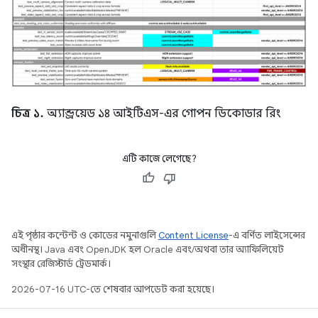
চিত্র ১.
অ্যান্ড্রয়েড ১৪ আইটিএস-এর গোপন ডিকোডার রিং
এটি কাজে লেগেছে?
এই পৃষ্ঠার কন্টেন্ট ও কোডের নমুনাগুলি
Content License
-এ বর্ণিত লাইসেন্সের
অধীনস্থ। Java এবং OpenJDK হল Oracle এবং/অথবা তার অ্যাফিলিয়েট
সংস্থার রেজিস্টার্ড ট্রেডমার্ক।
2026-07-16 UTC-তে শেষবার আপডেট করা হয়েছে।