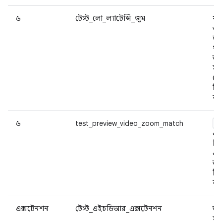
৬
টেস্ট_লো_ল্যাটেন্সি_জুম
যদ
ওভ
জু
থা
অন
সঠ
স্ক
কি
কর
P
৬
test_preview_video_zoom_match
এ
স্ট
এক
আচ
কি
কর
এক্সটেনশন
টেস্ট_এইচডিআর_এক্সটেনশন
অন
হ