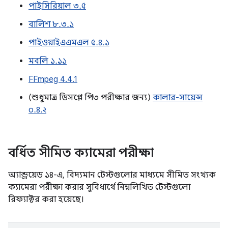
পাইসিরিয়াল ৩.৫
বালিশ ৮.৩.১
পাইওয়াইএএমএল ৫.৪.১
মবলি ১.১১
FFmpeg 4.4.1
(শুধুমাত্র ডিসপ্লে পি৩ পরীক্ষার জন্য)
কালার-সায়েন্স
০.৪.২
বর্ধিত সীমিত ক্যামেরা পরীক্ষা
অ্যান্ড্রয়েড ১৪-এ, বিদ্যমান টেস্টগুলোর মাধ্যমে সীমিত সংখ্যক
ক্যামেরা পরীক্ষা করার সুবিধার্থে নিম্নলিখিত টেস্টগুলো
রিফ্যাক্টর করা হয়েছে।