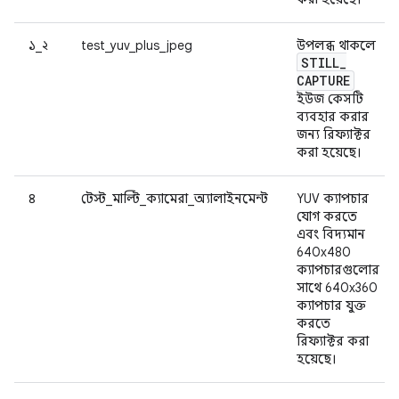
১_২
test_yuv_plus_jpeg
উপলব্ধ থাকলে
STILL
_
CAPTURE
ইউজ কেসটি
ব্যবহার করার
জন্য রিফ্যাক্টর
করা হয়েছে।
৪
টেস্ট_মাল্টি_ক্যামেরা_অ্যালাইনমেন্ট
YUV ক্যাপচার
যোগ করতে
এবং বিদ্যমান
640x480
ক্যাপচারগুলোর
সাথে 640x360
ক্যাপচার যুক্ত
করতে
রিফ্যাক্টর করা
হয়েছে।