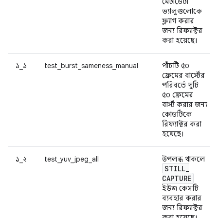
মেটাডেটা
ভ্যালুগুলোকে
ফ্ল্যাগ করার
জন্য রিফ্যাক্টর
করা হয়েছে।
১_১
test_burst_sameness_manual
পাঁচটি ৫০
ফ্রেমের বার্স্টের
পরিবর্তে দুটি
৫০ ফ্রেমের
বার্স্ট করার জন্য
কোডটিকে
রিফ্যাক্টর করা
হয়েছে।
১_২
test_yuv_jpeg_all
উপলব্ধ থাকলে
STILL
_
CAPTURE
ইউজ কেসটি
ব্যবহার করার
জন্য রিফ্যাক্টর
করা হয়েছে।