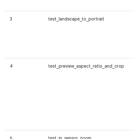
po
3
test_landscape_to_portrait
Ve
su
pa
re
i
co
4
test_preview_aspect_ratio_and_crop
Ve
pr
co
ca
do
P
a
pa
fo
co
6
test_in_sensor_zoom
Ve