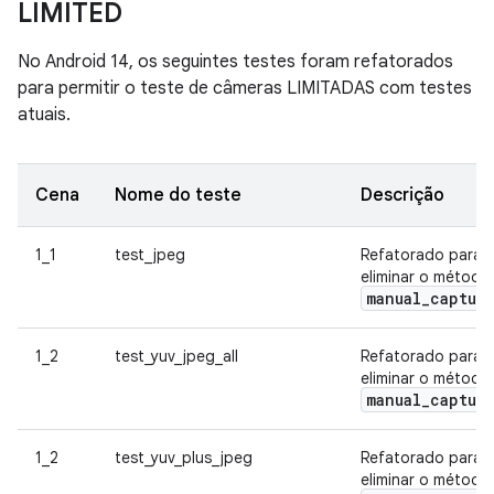
LIMITED
No Android 14, os seguintes testes foram refatorados
para permitir o teste de câmeras LIMITADAS com testes
atuais.
Cena
Nome do teste
Descrição
1_1
test_jpeg
Refatorado para
eliminar o método
manual_captur
1_2
test_yuv_jpeg_all
Refatorado para
eliminar o método
manual_captur
1_2
test_yuv_plus_jpeg
Refatorado para
eliminar o método