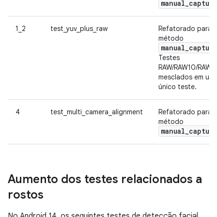
manual_captur
1_2
test_yuv_plus_raw
Refatorado para 
método
manual_captur
Testes
RAW/RAW10/RAW1
mesclados em um
único teste.
4
test_multi_camera_alignment
Refatorado para 
método
manual_captur
Aumento dos testes relacionados a
rostos
No Android 14, os seguintes testes de detecção facial