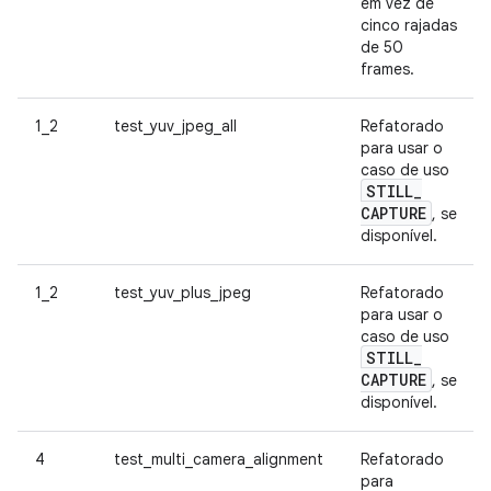
em vez de
cinco rajadas
de 50
frames.
1_2
test_yuv_jpeg_all
Refatorado
para usar o
caso de uso
STILL
_
CAPTURE
, se
disponível.
1_2
test_yuv_plus_jpeg
Refatorado
para usar o
caso de uso
STILL
_
CAPTURE
, se
disponível.
4
test_multi_camera_alignment
Refatorado
para