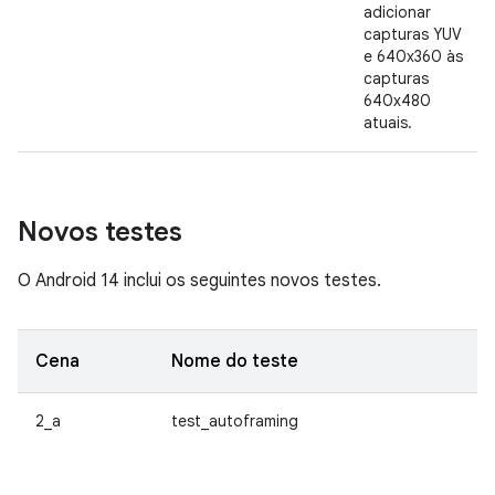
adicionar
capturas YUV
e 640x360 às
capturas
640x480
atuais.
Novos testes
O Android 14 inclui os seguintes novos testes.
Cena
Nome do teste
D
2_a
test_autoframing
Ve
e
au
po