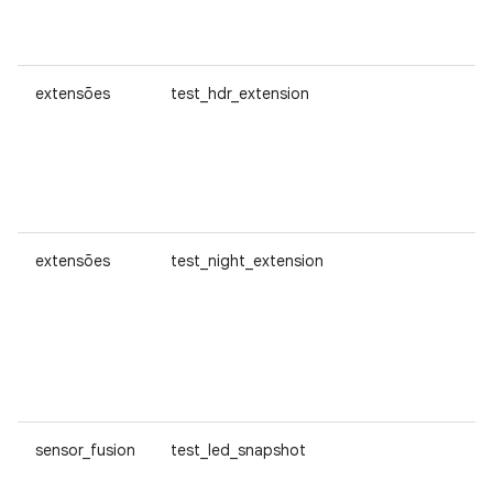
P
V
extensões
test_hdr_extension
Ve
e
é 
co
q
so
extensões
test_night_extension
Ve
ex
N
at
co
q
so
sensor_fusion
test_led_snapshot
Ve
sn