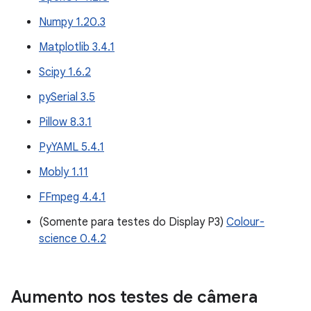
Numpy 1.20.3
Matplotlib 3.4.1
Scipy 1.6.2
pySerial 3.5
Pillow 8.3.1
PyYAML 5.4.1
Mobly 1.11
FFmpeg 4.4.1
(Somente para testes do Display P3)
Colour-
science 0.4.2
Aumento nos testes de câmera