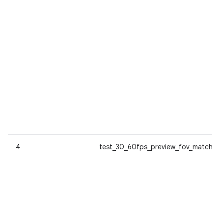
4
test_30_60fps_preview_fov_match