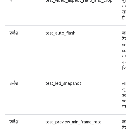
4
test_video_aspect_ratio_and_crop
पुष्ट
गए वी
साथ 
है.
फ़्लैश
test_auto_flash
लाइटि
टेस्ट
scen
scen
गया.
करने
फिर 
फ़्लैश
test_led_snapshot
लाइटि
जुड़े
sens
scen
गया.
फ़्लैश
test_preview_min_frame_rate
लाइटि
टेस्ट