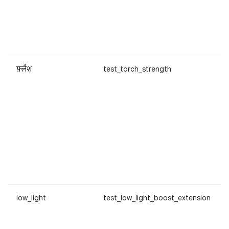
फ़्लैश
test_torch_strength
low_light
test_low_light_boost_extension