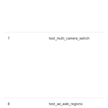
7
test_multi_camera_switch
8
test_ae_awb_regions