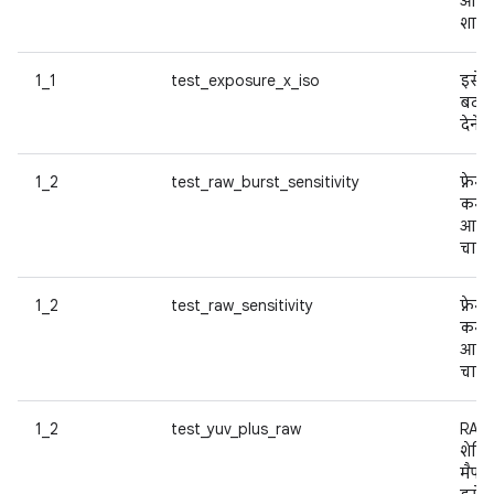
और फ़
शामिल
1_1
test_exposure_x_iso
इसे 
बदलक
देने 
1_2
test_raw_burst_sensitivity
फ़्रेम
कम क
आईएस
चार फ
1_2
test_raw_sensitivity
फ़्रेम
कम क
आईएस
चार फ
1_2
test_yuv_plus_raw
RAW 
शेडि
मैप ल