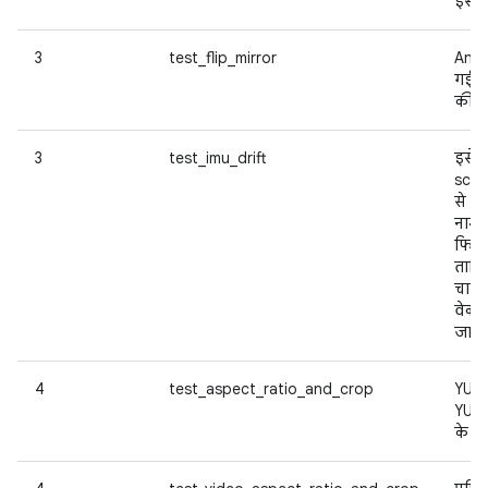
इसे फ
3
test_flip_mirror
Andro
गई इ
की अन
3
test_imu_drift
इसे
scen
से ल
नाम 
फिर स
ताकि इ
चालू 
वेक्
जा स
4
test_aspect_ratio_and_crop
YUV +
YUV +
के कॉ