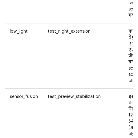
scen
scen
गया.
low_light
test_night_extension
कम रो
बेहतर
एक्स
एक्स
जैसा 
बनाने
scen
scen
जाया
sensor_fusion
test_preview_stabilization
इसे फ
ताकि 
रिज़
128
640x
(अगर
ज़ूम 