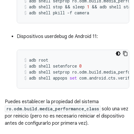
adb
shell
setprop
ro.odm.build.media_perfor
adb
shell
stop
 && 
sleep
1
 && 
adb
shell
star
adb
shell
pkill
-f
camera
Dispositivos userdebug de Android 11:
adb
root
adb
shell
setenforce
0
adb
shell
setprop
ro.odm.build.media_perfor
adb
shell
appops
set
com.android.cts.verifi
Puedes establecer la propiedad del sistema
ro.odm.build.media_performance_class
solo una vez
por reinicio (pero no es necesario reiniciar el dispositivo
antes de configurarlo por primera vez).