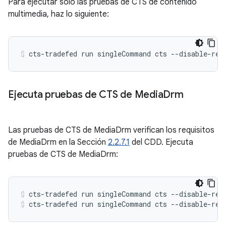
Para ejecutar solo las pruebas de CTS de contenido
multimedia, haz lo siguiente:
cts-tradefed
run
singleCommand
cts
--disable-reb
Ejecuta pruebas de CTS de Media
Drm
Las pruebas de CTS de MediaDrm verifican los requisitos
de MediaDrm en la Sección
2.2.7.1
del CDD. Ejecuta
pruebas de CTS de MediaDrm:
cts-tradefed
run
singleCommand
cts
--disable-reb
cts-tradefed
run
singleCommand
cts
--disable-reb