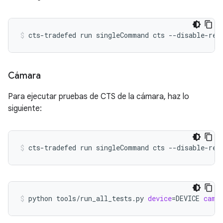
cts-tradefed
run
singleCommand
cts
--disable-reb
Cámara
Para ejecutar pruebas de CTS de la cámara, haz lo
siguiente:
cts-tradefed
run
singleCommand
cts
--disable-reb
python
tools/run_all_tests.py
device
=
DEVICE
came