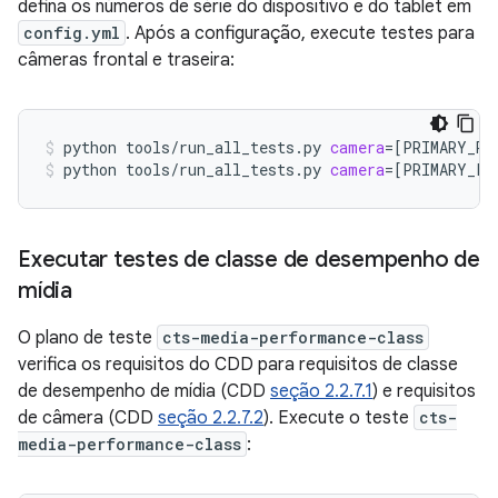
defina os números de série do dispositivo e do tablet em
config.yml
. Após a configuração, execute testes para
câmeras frontal e traseira:
python
tools/run_all_tests.py
camera
=[
PRIMARY_RE
python
tools/run_all_tests.py
camera
=[
PRIMARY_FR
Executar testes de classe de desempenho de
mídia
O plano de teste
cts-media-performance-class
verifica os requisitos do CDD para requisitos de classe
de desempenho de mídia (CDD
seção 2.2.7.1
) e requisitos
de câmera (CDD
seção 2.2.7.2
). Execute o teste
cts-
media-performance-class
: