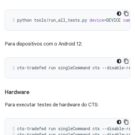
python
tools/run_all_tests.py
device
=
DEVICE
came
Para dispositivos com o Android 12:
cts-tradefed
run
singleCommand
cts
--disable-reb
Hardware
Para executar testes de hardware do CTS:
cts-tradefed
run
singleCommand
cts
--disable-reb
cts-tradefed
run
singleCommand
cts
--disable-reb