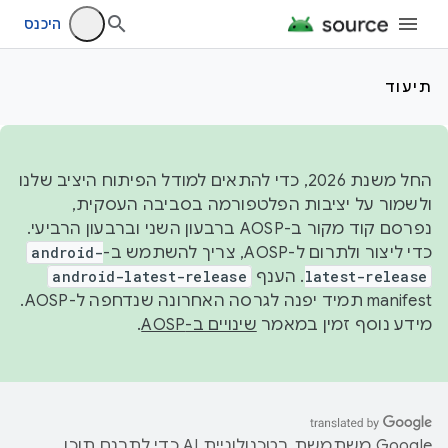
היכנס
תיעוד
החל משנת 2026, כדי להתאים למודל הפיתוח היציב שלנו
ולשמור על יציבות הפלטפורמה בסביבה העסקית,
נפרסם קוד מקור ב-AOSP ברבעון השני וברבעון הרביעי.
כדי ליצור ולתרום ל-AOSP, צריך להשתמש ב-
android-
latest-release
. הענף
android-latest-release
manifest תמיד יפנה לגרסה האחרונה שנדחפה ל-AOSP.
מידע נוסף זמין במאמר
שינויים ב-AOSP
.
‫Google משתמשת בטכנולוגיית AI כדי לתרגם תוכן