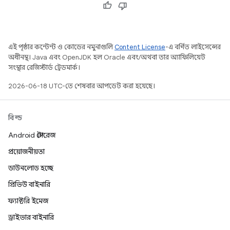
এই পৃষ্ঠার কন্টেন্ট ও কোডের নমুনাগুলি
Content License
-এ বর্ণিত লাইসেন্সের
অধীনস্থ। Java এবং OpenJDK হল Oracle এবং/অথবা তার অ্যাফিলিয়েট
সংস্থার রেজিস্টার্ড ট্রেডমার্ক।
2026-06-18 UTC-তে শেষবার আপডেট করা হয়েছে।
বিল্ড
Android স্টোরেজ
প্রয়োজনীয়তা
ডাউনলোড হচ্ছে
প্রিভিউ বাইনারি
ফ্যাক্টরি ইমেজ
ড্রাইভার বাইনারি