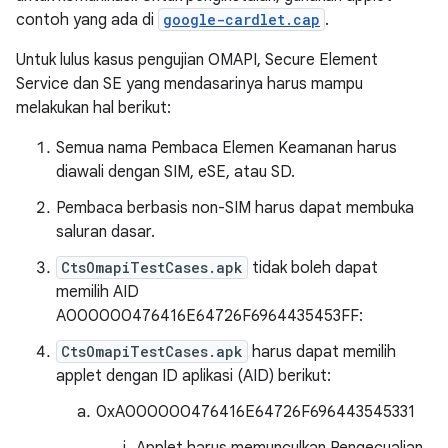
contoh yang ada di
google-cardlet.cap
.
Untuk lulus kasus pengujian OMAPI, Secure Element
Service dan SE yang mendasarinya harus mampu
melakukan hal berikut:
Semua nama Pembaca Elemen Keamanan harus
diawali dengan SIM, eSE, atau SD.
Pembaca berbasis non-SIM harus dapat membuka
saluran dasar.
CtsOmapiTestCases.apk
tidak boleh dapat
memilih AID
A000000476416E64726F6964435453FF:
CtsOmapiTestCases.apk
harus dapat memilih
applet dengan ID aplikasi (AID) berikut:
0xA000000476416E64726F696443545331