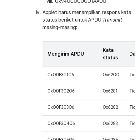
0x940C000001AA00
Applet harus menampilkan respons kata
status berikut untuk APDU
Transmit
masing-masing:
Kata
Mengirim APDU
Dat
status
0x00F30106
0x6200
Tida
0x00F30206
0x6281
Tida
0x00F30306
0x6282
Tida
0x00F30406
0x6283
Tida
0x00F30506
0x6285
Tida