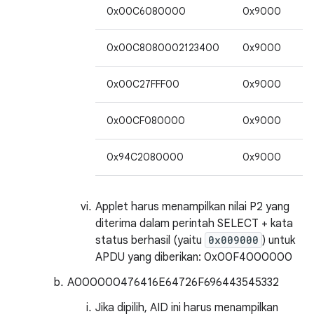
0x00C6080000
0x9000
2
0x00C8080002123400
0x9000
2
0x00C27FFF00
0x9000
3
0x00CF080000
0x9000
2
0x94C2080000
0x9000
2
Applet harus menampilkan nilai P2 yang
diterima dalam perintah SELECT + kata
status berhasil (yaitu
0x009000
) untuk
APDU yang diberikan: 0x00F4000000
A000000476416E64726F696443545332
Jika dipilih, AID ini harus menampilkan