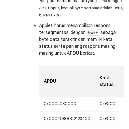
*Respons harus berisi data yang sama dengan
APDU input, kecuali byte pertama adalah 0x01,
bukan 0x00.
Applet harus menampilkan respons
tersegmentasi dengan
0xFF
sebagai
byte data terakhir dan memiliki kata
status serta panjang respons masing-
masing untuk APDU berikut.
P
Kata
APDU
r
status
(
0x00C2080000
0x9000
2
0x00C4080002123400
0x9000
2