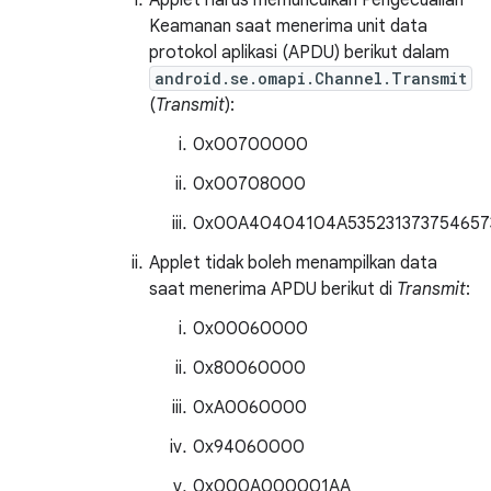
Applet harus memunculkan Pengecualian
Keamanan saat menerima unit data
protokol aplikasi (APDU) berikut dalam
android.se.omapi.Channel.Transmit
(
Transmit
):
0x00700000
0x00708000
0x00A40404104A535231373754657
Applet tidak boleh menampilkan data
saat menerima APDU berikut di
Transmit
:
0x00060000
0x80060000
0xA0060000
0x94060000
0x000A000001AA