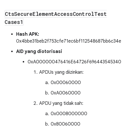
Cts
Secure
Element
Access
Control
Test
Cases1
Hash APK:
0x4bbe31beb2f753cfe71ec6bf112548687bb6c34e
AID yang diotorisasi
0xA000000476416E64726F696443545340
APDUs yang diizinkan:
0x00060000
0xA0060000
APDU yang tidak sah:
0x0008000000
0x80060000