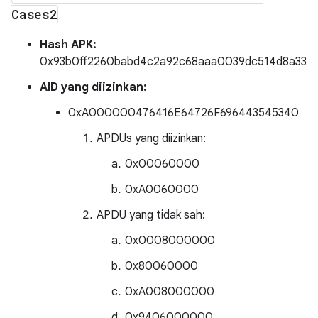
Cases2
Hash APK:
0x93b0ff2260babd4c2a92c68aaa0039dc514d8a33
AID yang diizinkan:
0xA000000476416E64726F696443545340
APDUs yang diizinkan:
0x00060000
0xA0060000
APDU yang tidak sah:
0x0008000000
0x80060000
0xA008000000
0x9406000000