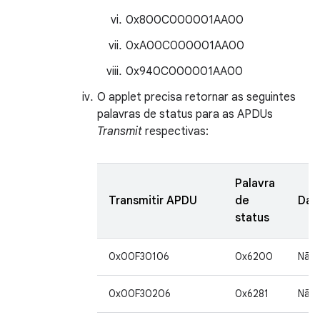
0x800C000001AA00
0xA00C000001AA00
0x940C000001AA00
O applet precisa retornar as seguintes
palavras de status para as APDUs
Transmit
respectivas:
Palavra
Transmitir APDU
de
Dad
status
0x00F30106
0x6200
Não
0x00F30206
0x6281
Não