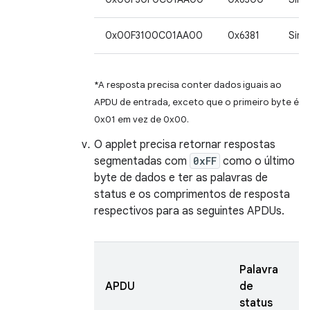
0x00F3100C01AA00
0x6381
Sim*
*A resposta precisa conter dados iguais ao
APDU de entrada, exceto que o primeiro byte é
0x01 em vez de 0x00.
O applet precisa retornar respostas
segmentadas com
0xFF
como o último
byte de dados e ter as palavras de
status e os comprimentos de resposta
respectivos para as seguintes APDUs.
T
Palavra
d
APDU
de
r
status