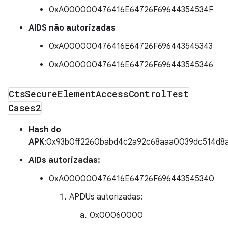
0xA000000476416E64726F69644354534F
AIDS não autorizadas
0xA000000476416E64726F696443545343
0xA000000476416E64726F696443545346
Cts
Secure
Element
Access
Control
Test
Cases2
Hash do
APK
:0x93b0ff2260babd4c2a92c68aaa0039dc514d8
AIDs autorizadas:
0xA000000476416E64726F696443545340
APDUs autorizadas:
0x00060000