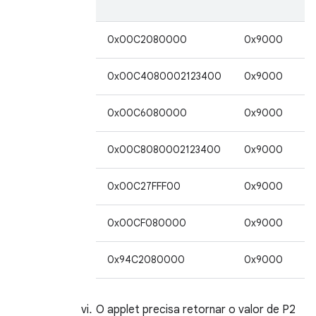
(
0x00C2080000
0x9000
2
0x00C4080002123400
0x9000
2
0x00C6080000
0x9000
2
0x00C8080002123400
0x9000
2
0x00C27FFF00
0x9000
3
0x00CF080000
0x9000
2
0x94C2080000
0x9000
2
O applet precisa retornar o valor de P2