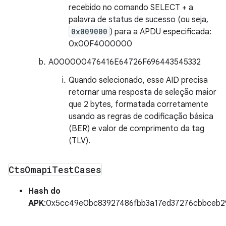
recebido no comando SELECT + a
palavra de status de sucesso (ou seja,
0x009000
) para a APDU especificada:
0x00F4000000
A000000476416E64726F696443545332
Quando selecionado, esse AID precisa
retornar uma resposta de seleção maior
que 2 bytes, formatada corretamente
usando as regras de codificação básica
(BER) e valor de comprimento da tag
(TLV).
Cts
Omapi
Test
Cases
Hash do
APK
:0x5cc49e0bc83927486fbb3a17ed37276cbbceb