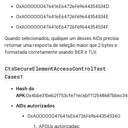
0xA000000476416E64726F69644354534D
0xA000000476416E64726F69644354534E
0xA000000476416E64726F69644354534F
Quando selecionados, qualquer um desses AIDs precisa
retornar uma resposta de seleção maior que 2 bytes e
formatada corretamente usando BER e TLV.
Cts
Secure
Element
Access
Control
Test
Cases1
Hash do
APK
:0x4bbe31beb2f753cfe71ec6bf112548687bb6c34
AIDs autorizados
0xA000000476416E64726F696443545340
APDUs autorizadas: