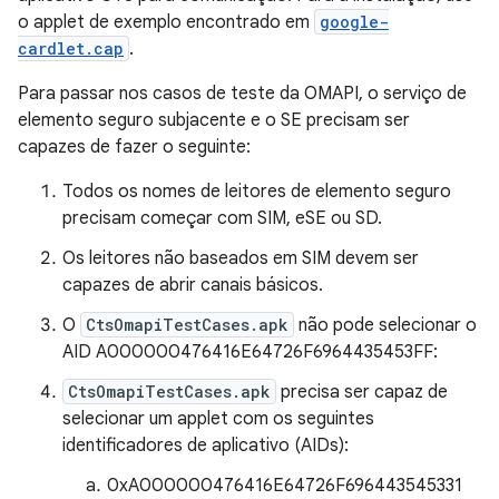
o applet de exemplo encontrado em
google-
cardlet.cap
.
Para passar nos casos de teste da OMAPI, o serviço de
elemento seguro subjacente e o SE precisam ser
capazes de fazer o seguinte:
Todos os nomes de leitores de elemento seguro
precisam começar com SIM, eSE ou SD.
Os leitores não baseados em SIM devem ser
capazes de abrir canais básicos.
O
CtsOmapiTestCases.apk
não pode selecionar o
AID A000000476416E64726F6964435453FF:
CtsOmapiTestCases.apk
precisa ser capaz de
selecionar um applet com os seguintes
identificadores de aplicativo (AIDs):
0xA000000476416E64726F696443545331