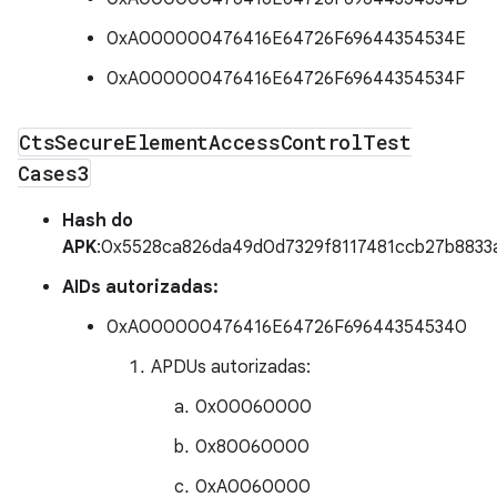
0xA000000476416E64726F69644354534E
0xA000000476416E64726F69644354534F
Cts
Secure
Element
Access
Control
Test
Cases3
Hash do
APK
:0x5528ca826da49d0d7329f8117481ccb27b8833
AIDs autorizadas:
0xA000000476416E64726F696443545340
APDUs autorizadas:
0x00060000
0x80060000
0xA0060000