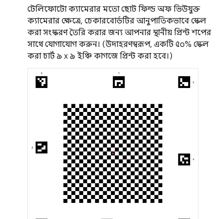
টেলিফোটো ক্যামেরার মতো ছোট ফিল্ড অফ ভিউযুক্ত
ক্যামেরার ক্ষেত্রে, চেকারবোর্ডটির আনুপাতিকভাবে স্কেল
করা সংস্করণ তৈরি করার জন্য আপনার স্থানীয় প্রিন্ট শপের
সাথে যোগাযোগ করুন। (উদাহরণস্বরূপ, একটি ৫০% স্কেল
করা চার্ট ৯ x ৯ ইঞ্চি কাগজে প্রিন্ট করা হবে।)