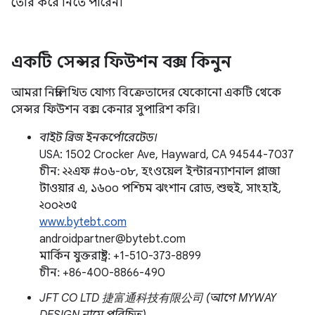
তৈরি করে নিতে পারেন।
একটি সেন্সর ফিউশন বক্স কিনুন
আমরা নিম্নলিখিত যোগ্য বিক্রেতাদের যেকোনো একটি থেকে
সেন্সর ফিউশন বক্স কেনার সুপারিশ করি।
বাইট ব্রিজ ইনকর্পোরেটেড।
USA: 1502 Crocker Ave, Hayward, CA 94544-7037
চীন: ২২এফ #০৬-০৮, হংওয়েল ইন্টারন্যাশনাল প্লাজা
টাওয়ার এ, ১৬০০ পশ্চিম ঝংশান রোড, শুহুই, সাংহাই,
২০০২৩৫
www.bytebt.com
androidpartner@bytebt.com
মার্কিন যুক্তরাষ্ট্র: +1-510-373-8899
চীন: +86-400-8866-490
JFT CO LTD 捷富通科技有限公司 (আগে MYWAY