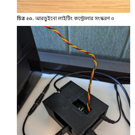
চিত্র ২৩.
আরডুইনো লাইটিং কন্ট্রোলার সংস্করণ ৩