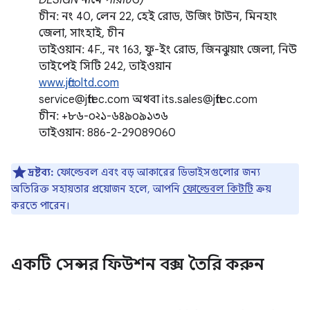
DESIGN নামে পরিচিত)
চীন: নং 40, লেন 22, হেই রোড, উজিং টাউন, মিনহাং
জেলা, সাংহাই, চীন
তাইওয়ান: 4F., নং 163, ফু-ইং রোড, জিনঝুয়াং জেলা, নিউ
তাইপেই সিটি 242, তাইওয়ান
www.jftcoltd.com
service@jfttec.com অথবা its.sales@jfttec.com
চীন: +৮৬-০২১-৬৪৯০৯১৩৬
তাইওয়ান: 886-2-29089060
দ্রষ্টব্য:
ফোল্ডেবল এবং বড় আকারের ডিভাইসগুলোর জন্য
অতিরিক্ত সহায়তার প্রয়োজন হলে, আপনি
ফোল্ডেবল কিটটি
ক্রয়
করতে পারেন।
একটি সেন্সর ফিউশন বক্স তৈরি করুন