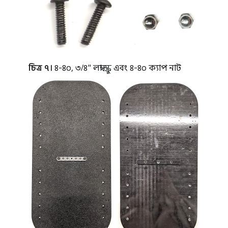
চিত্র ৭।
৪-৪০, ৩/৪" লম্বা স্ক্রু এবং ৪-৪০ ক্যাপ নাট