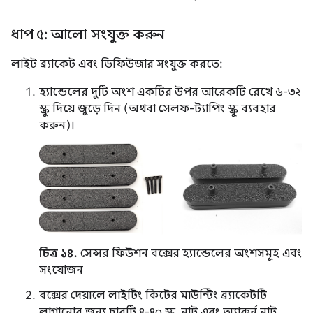
ধাপ ৫: আলো সংযুক্ত করুন
লাইট ব্র্যাকেট এবং ডিফিউজার সংযুক্ত করতে:
হ্যান্ডেলের দুটি অংশ একটির উপর আরেকটি রেখে ৬-৩২
স্ক্রু দিয়ে জুড়ে দিন (অথবা সেলফ-ট্যাপিং স্ক্রু ব্যবহার
করুন)।
চিত্র ১৪.
সেন্সর ফিউশন বক্সের হ্যান্ডেলের অংশসমূহ এবং
সংযোজন
বক্সের দেয়ালে লাইটিং কিটের মাউন্টিং ব্র্যাকেটটি
লাগানোর জন্য চারটি ৪-৪০ স্ক্রু, নাট এবং অ্যাকর্ন নাট