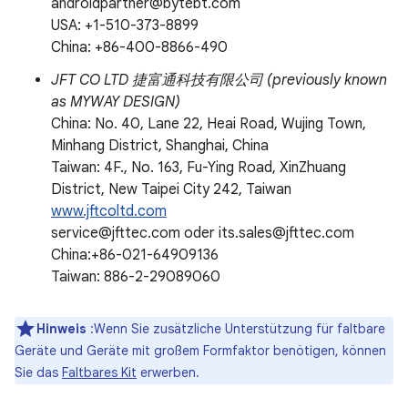
androidpartner@bytebt.com
USA: +1-510-373-8899
China: +86-400-8866-490
JFT CO LTD 捷富通科技有限公司 (previously known
as MYWAY DESIGN)
China: No. 40, Lane 22, Heai Road, Wujing Town,
Minhang District, Shanghai, China
Taiwan: 4F., No. 163, Fu-Ying Road, XinZhuang
District, New Taipei City 242, Taiwan
www.jftcoltd.com
service@jfttec.com oder its.sales@jfttec.com
China:+86-021-64909136
Taiwan: 886-2-29089060
Hinweis
:Wenn Sie zusätzliche Unterstützung für faltbare
Geräte und Geräte mit großem Formfaktor benötigen, können
Sie das
Faltbares Kit
erwerben.