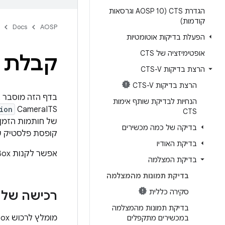
הגדרת CTS (AOSP 10 וגרסאות
קודמות)
Docs
AOSP
הפעלת בדיקות אוטומטיות
אופטימיזציה של CTS
קבלת ק
הרצת בדיקות CTS-V
הרצת בדיקות CTS-V
הנחיות לבדיקת שותף אימות
ion
CameraITS
CTS
בדיקה של כמה מכשירים
קופסת פלסטיק שנחתכים
בדיקת האודיו
אפשר לקנות Sensor Fusion Box או לבנות אותו בעצמכם.
בדיקת המצלמה
בדיקת תמונות מהמצלמה
סקירה כללית
רכישה של Sensor Fusion Box
בדיקת תמונות מהמצלמה
מומלץ לרכוש Sensor Fusion Box מאחד מהספקים המוסמכים הבאים.
במכשירים מתקפלים