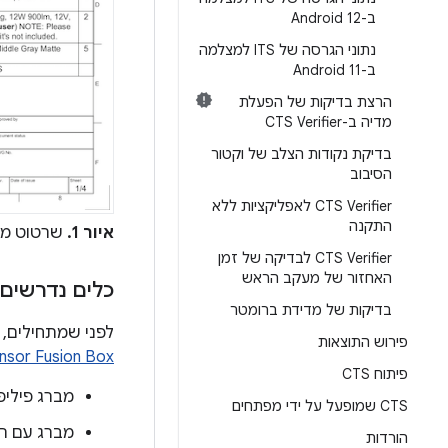
ב-Android 12
נתוני הגרסה של ITS למצלמה
ב-Android 11
הרצת בדיקות של הפעלת
מדיה ב-CTS Verifier
בדיקת נקודות הצלב של וקטור
הסיבוב
CTS Verifier לאפליקציות ללא
התקנה
איור 1.
שרטוט מכני של רכי
CTS Verifier לבדיקה של זמן
האחזור של מעקב הראש
כלים נדרשים
בדיקות של מדידת ברומטר
לפני שמתחילים, צריך לו
פירוש התוצאות
nsor Fusion Box
פיתוח CTS
מברג פיליפ
CTS שמופעל על ידי מפתחים
מברג עם ראש
הורדות