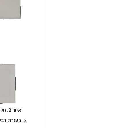
איור 2.
חלקים מ-ABS עם וי
בעזרת דבק אקרילי, מד