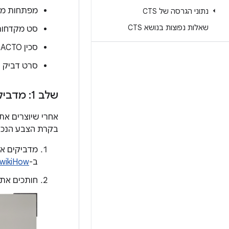
מפתחות מש
נתוני הגרסה של CTS
שאלות נפוצות בנושא CTS
סט מקדחות
סכין X-ACTO
סרט דביק
שלב 1: מדביקים מדבקות ויניל
בקרת הצבע הנכו
ב-
wikiHow
חותכים את ה