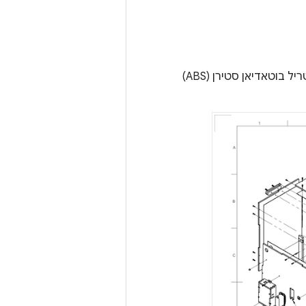
בקטע הזה מפורטות הוראות להרכבת קופסת Sensor Fusion מרכיבים של אקרילוניטריל בוטאדיאן סטירן (ABS)