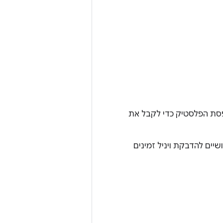
יניל על קופסת הפלסטיק כדי לקבל את
ק של ה-ABS, כמו שמוצג באיור 2. טיפים שימושיים להדבקת ויניל זמינים