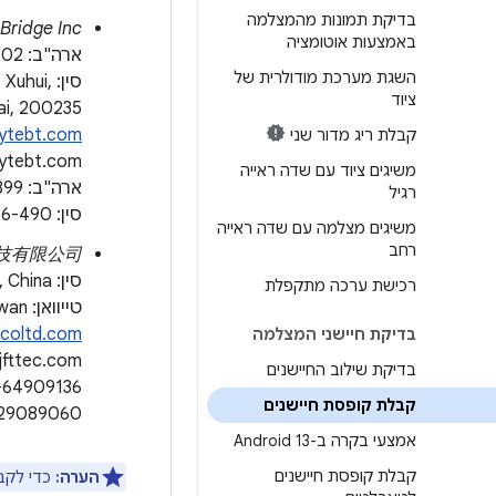
בדיקת תמונות מהמצלמה
Bridge Inc.
באמצעות אוטומציה
ארה"ב: 1502 Crocker Ave, Hayward, CA 94544-7037
השגת מערכת מודולרית של
סין: ui
ציוד
ai, 200235
ytebt.com
קבלת ריג מדור שני
ytebt.com
משיגים ציוד עם שדה ראייה
ארה"ב: ‎+1-510-373-8899
רגיל
סין: ‎+86-400-8866-490
משיגים מצלמה עם שדה ראייה
רחב
O LTD 捷富通科技有限公司
סין: No. 40, Lane 22, Heai Road, Wujing Town, Minhang District, Shanghai, China
רכישת ערכה מתקפלת
טייוואן: 4F., ‪No. 163, Fu-Ying Road, XinZhuang District, New Taipei City 242, Taiwan
tcoltd.com
בדיקת חיישני המצלמה
jfttec.com
בדיקת שילוב החיישנים
-64909136
קבלת קופסת חיישנים
-29089060
אמצעי בקרה ב-Android 13
קבלת קופסת חיישנים
הערה:
כדי לקב