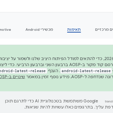
ם מרכזיים
תאימות
מכשירי Android
motive
החל משנת 2026, כדי להתאים למודל הפיתוח היציב שלנו ולשמור על
android-latest-release
. הענף
ndroid-latest-release
ל-AOSP. מידע נוסף זמין במאמר
שינויים ב-AOSP
‫Google משתמשת בטכנולוגיית AI כדי לתרגם תוכן
ת עליך. בתרגומים כאלו עשויות להיות שגיאות.