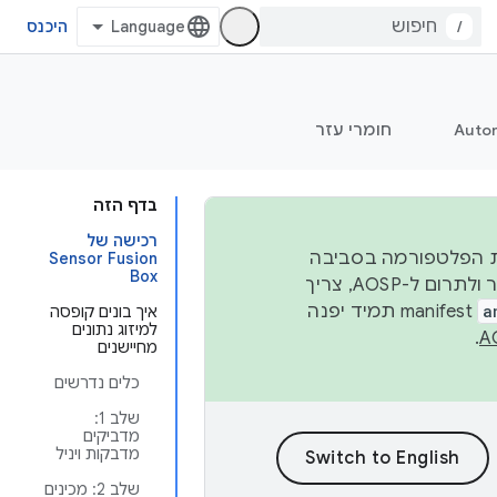
/
היכנס
Auto
חומרי עזר
בדף הזה
רכישה של
 יציבות הפלטפורמה בסביבה
Sensor Fusion
Box
העסקית, נפרסם קוד מקור ב-AOSP ברבעון השני וברבעון הרביעי. כדי ליצור ולתרום ל-AOSP, צריך
a
manifest תמיד יפנה
איך בונים קופסה
למיזוג נתונים
.
מחיישנים
כלים נדרשים
שלב 1:
מדביקים
מדבקות ויניל
שלב 2: מכינים