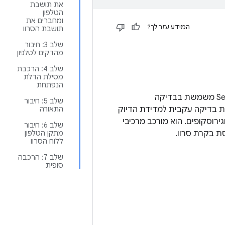
את תושבת
הטלפון
ומחברים את
המידע עזר לך?
תושבת הסרוו
שלב 3: חיבור
מהדקים לטלפון
שלב 4: הרכבת
מסילת הדלת
הנפתחת
בדף הזה מוסבר איך לרכוש או להרכיב Sensor Fusion Box. התיבה Sensor Fusion Box משמשת בבדיקה
שלב 5: חיבור
ת בדיקה עקבית למדידת הדיוק
התאורה
 תמונה של מצלמות וגירוסקופים. הוא מורכב מרכיבי
שלב 6: חיבור
מתקן הטלפון
ללוח הסרוו
שלב 7: הרכבה
סופית