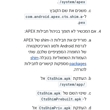
.
/system/apex
משנים את שם הקובץ
ל-
com.android.apex.cts.shim.a
.
pex
אם המכשיר לא תומך בניהול חבילות APEX:
מורידים את חבילות ה-shim של APEX
לגרסת Android ולסוג הארכיטקטורה
של החומרה הספציפיים שלכם. שתי
העמודות השמאליות בטבלה
shim
packages
מספקות קישורים לחבילות
להורדה.
העתקת
CtsShim.apk
אל
/system/app/
שינוי השם של
CtsShim.apk
ל-
CtsShimPrebuilt.apk
העתקת
CtsShimPriv.apk
אל