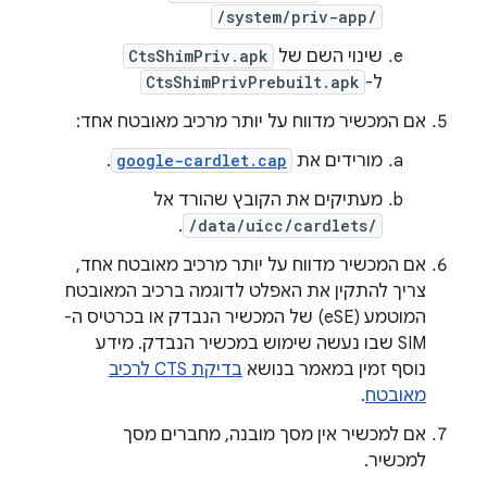
/system/priv-app/
שינוי השם של
CtsShimPriv.apk
ל-
CtsShimPrivPrebuilt.apk
אם המכשיר מדווח על יותר מרכיב מאובטח אחד:
מורידים את
google-cardlet.cap
.
מעתיקים את הקובץ שהורד אל
.
/data/uicc/cardlets/
אם המכשיר מדווח על יותר מרכיב מאובטח אחד,
צריך להתקין את האפלט לדוגמה ברכיב המאובטח
המוטמע (eSE) של המכשיר הנבדק או בכרטיס ה-
SIM שבו נעשה שימוש במכשיר הנבדק. מידע
נוסף זמין במאמר בנושא
בדיקת CTS לרכיב
מאובטח
.
אם למכשיר אין מסך מובנה, מחברים מסך
למכשיר.