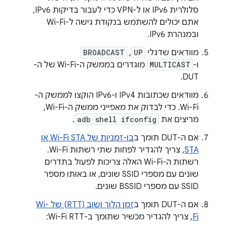
סלולרית IPv6 או ל-VPN כדי לעבור בדיקות IPv6,
אתם יכולים להשתמש בנקודת גישה ל-Wi-Fi
ובמנהרת IPv6.
מוודאים שדגלי
UP
,
BROADCAST
ו-
MULTICAST
מוגדרים בממשק ה-Wi-Fi של ה-
DUT.
מוודאים שכתובות IPv4 ו-IPv6 הוקצו לממשק ה-
Wi-Fi. כדי לבדוק את מאפייני ממשק ה-Wi-Fi,
מריצים את
adb shell ifconfig
.
אם ה-DUT תומך ב
בו-זמניות של Wi-Fi STA או
STA
, צריך להגדיר לפחות שתי רשתות Wi-Fi.
רשתות ה-Wi-Fi האלה צריכות לפעול בתדרים
שונים עם מספרי SSID שונים, או באותו מספר
SSID עם מספרי BSSID שונים.
אם ה-DUT תומך ב
זמן הלוך ושוב (RTT) של Wi-
Fi
, צריך להגדיר מכשיר שתומך ב-Wi-Fi RTT: