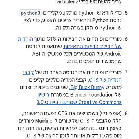
צריך להשתמש בכלי virtualenv.
כדי לוודא ש-Python מותקן, מקלידים
python3
.
גרסת Python והתאריך צריכים להופיע, כדי לציין
ש-Python מותקן בצורה תקינה.
מורידים ופותחים את חבילות ה-CTS מתוך
הורדות
של חבילת בדיקת התאימות
שתואמות לגרסת
Android של המכשירים ולכל ממשקי ה-ABI
שהמכשירים תומכים בהם.
מורידים ופותחים את הגרסה האחרונה של
קבצי
המדיה של CTS
. קבצי המדיה כוללים קליפים
מהסרט
Big Buck Bunny
, שמוגנים בזכויות יוצרים
של Blender Foundation במסגרת
רישיון
Creative Commons שמותנה בייחוס 3.0
.
(אופציונלי) כשמריצים את CTS בפעם הראשונה,
חלק מקובצי ה-CTS שקשורים ל-Mainline מורדים
באופן דינמי. בהתאם למהירות הרשת, ההורדה הזו
מוסיפה 10 דקות או יותר לזמן הריצה של CTS.