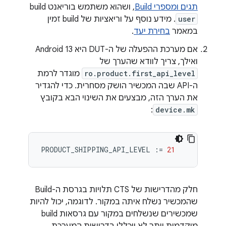
תגים ומספרי Build
, ושהוא משתמש בוריאנט build
user
. מידע נוסף על וריאציות של build זמין
במאמר
בחירת יעד
.
אם מערכת ההפעלה של ה-DUT היא Android 13
ואילך, צריך לוודא שהערך של
ro.product.first_api_level
מוגדר לרמת
ה-API שבה המכשיר הושק מסחרית. כדי להגדיר
את הערך הזה, מבצעים את השינוי הבא בקובץ
:
device.mk
PRODUCT_SHIPPING_API_LEVEL
:=
21
חלק מהדרישות של CTS תלויות בגרסת ה-Build
שהמכשיר נשלח איתה במקור. לדוגמה, יכול להיות
שמכשירים שנשלחים במקור עם גרסאות build