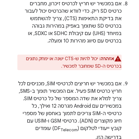
אם במכשיר יש חריץ לכרטיס זיכרון, מחברים
כרטיס SD ריק. כדי לוודא שהכרטיס יכול לעבור
את בדיקת התאימות (CTS), צריך להשתמש
בכרטיס SD שתומך באפיק במהירות גבוהה
במיוחד (UHS) עם קיבולת SDHC או SDXC, או
בכרטיס עם סיווג מהירות 10 ומעלה.
אזהרה:
יכול להיות ש-CTS ישנה או ימחק נתונים
בכרטיס ה-SD שמחובר למכשיר.
אם במכשיר יש חריצים לכרטיסי SIM, מכניסים לכל
חריץ כרטיס SIM פעיל. אם המכשיר תומך ב-SMS,
צריך למלא את שדה המספר של כל כרטיס SIM.
במכשירים עם Android מגרסה 12 ואילך, כל
כרטיסי ה-SIM צריכים לתמוך באחסון של מספרי
חיוג מקוצרים (ADN). כרטיסי GSM ו-USIM עם
קובץ ייעודי לטלקום (DF
) עומדים
Telecom
בדרישה הזו.