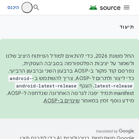
היכנס
תיעוד
החל משנת 2026, כדי להתאים למודל הפיתוח היציב שלנו
ולשמור על יציבות הפלטפורמה בסביבה העסקית,
נפרסם קוד מקור ב-AOSP ברבעון השני וברבעון הרביעי.
כדי ליצור ולתרום ל-AOSP, צריך להשתמש ב-
android-
latest-release
. הענף
android-latest-release
manifest תמיד יפנה לגרסה האחרונה שנדחפה ל-AOSP.
מידע נוסף זמין במאמר
שינויים ב-AOSP
.
‫Google משתמשת בטכנולוגיית AI כדי לתרגם תוכן