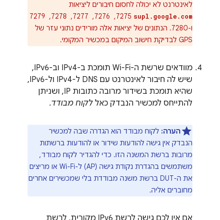
לאינטרנט לא יכולה לחסום חיבורים ליציאות
7275, ‏ 7276, ‏ 7277, ‏ 7278, ‏ 7279
supl.google.com
ו-7280. הנתונים של יציאות אלה מורידים נתוני עזר של
GPS לבדיקת חישוב המיקום במכשיר המקומי.
מוודאים שרשת ה-Wi-Fi תומכת ב-IPv4 וב-IPv6,
שיש לה חיבור לאינטרנט עם DNS ל-IPv4 ול-IPv6,
שהיא תומכת בשידור מרובה כתובות IP, ושניתן
להתייחס למכשיר הנבדק כאל
לקוח מבודד
.
הערה:
לקוח מבודד הוא הגדרה שבה למכשיר
הנבדק אין גישה להודעות שידור או להודעות ברשתות
מרובות ברשת המשנה הזו. כדי להגדיר לקוח מבודד,
משתמשים בהגדרת נקודת גישה (AP) ל-Wi-Fi או מריצים
את ה-DUT ברשת משנה מבודדת בלי שמכשירים אחרים
מחוברים אליה.
אם אין לכם גישה לרשת IPv6 מקורית, לרשת