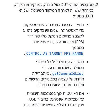
ממקמים את ה-DUT מול סצנה, כמו קיר או תקרה,
במרחק ששווה למרחק המיקוד המינימלי של ה-
DUT. בנוסף:
התאורה בסצנה צריכה להיות מספקת
כדי לאפשר לחיישנים שנבדקים להגיע
לקצב הפריימים המקסימלי שהוגדר
(FPS) ולשמור עליו, כפי שמפורט
במסמך
.
CONTROL_AE_TARGET_FPS_RANGE
ההגדרה הזו חלה על כל חיישני
המצלמה שמדווחים על ידי
getCameraIdList
, כי הבדיקה
חוזרת על עצמה במכשירים הרשומים
ומודדת את הביצועים בנפרד.
אם ה-DUT תומך במצלמות חיצוניות,
כמו מצלמות אינטרנט בחיבור USB,
צריך לחבר מצלמה חיצונית כשמריצים