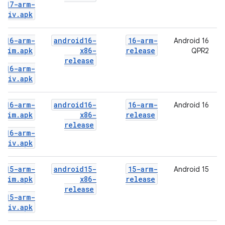
id17-arm-
Priv.apk
id16-arm-
android16-
16-arm-
Android 16
Shim.apk
x86-
release
QPR2
release
id16-arm-
Priv.apk
id16-arm-
android16-
16-arm-
Android 16
Shim.apk
x86-
release
release
id16-arm-
Priv.apk
id15-arm-
android15-
15-arm-
Android 15
Shim.apk
x86-
release
release
id15-arm-
Priv.apk