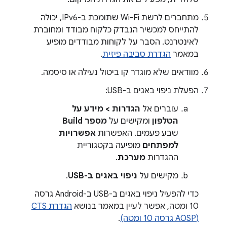
מתחברים לרשת Wi-Fi שתומכת ב-IPv6, יכולה
להתייחס למכשיר הנבדק כלקוח מבודד ומחוברת
לאינטרנט. הסבר על לקוחות מבודדים מופיע
במאמר
הגדרת סביבה פיזית
.
מוודאים שלא מוגדר קו ביטול נעילה או סיסמה.
הפעלת ניפוי באגים ב-USB:
עוברים אל
הגדרות > מידע על
הטלפון
ומקישים על
מספר Build
שבע פעמים. האפשרות
אפשרויות
למפתחים
מופיעה בקטגוריית
ההגדרות
מערכת
.
מקישים על
ניפוי באגים ב-USB
.
כדי להפעיל ניפוי באגים ב-USB ב-Android גרסה
10 ומטה, אפשר לעיין במאמר בנושא
הגדרת CTS
(AOSP גרסה 10 ומטה)
.