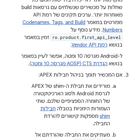
מוקדמות יותר לא ייכללו בדרישות המערכת
שחלות על מכשירים שנשלחים עם גרסאות build
מאוחרות יותר. ערכים תקינים של רמת API
מפורטים במאמר
Codenames, Tags, and Build
Numbers
. מידע נוסף על
ro.product.first_api_level
זמין במאמר
בנושא
רמת Vendor API
.
ל-Android מגרסה 10 ומטה, אפשר לעיין במאמר
בנושא
הגדרת CTS (AOSP מגרסה 10 ומטה)
.
אם המכשיר תומך בניהול חבילות APEX:
מורידים את חבילת ה-shim של APEX
לגרסת Android ולסוג הארכיטקטורה
של החומרה הספציפיים שלכם. שתי
העמודות הימניות בטבלה
חבילות
shim
מספקות קישורים להורדת
החבילה.
מעתיקים את החבילה שהורדתם אל