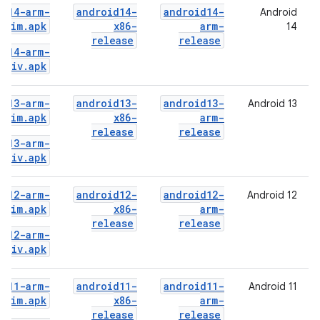
id14-arm-
android14-
android14-
Android
Shim.apk
x86-
arm-
14
release
release
id14-arm-
Priv.apk
id13-arm-
android13-
android13-
Android 13
Shim.apk
x86-
arm-
release
release
id13-arm-
Priv.apk
id12-arm-
android12-
android12-
12 ‏Android
Shim.apk
x86-
arm-
release
release
id12-arm-
Priv.apk
id11-arm-
android11-
android11-
Android 11
Shim.apk
x86-
arm-
release
release