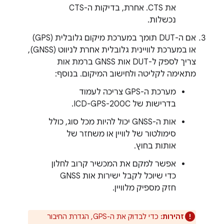
את CTS. אחרת, בדיקות ה-CTS
נכשלות.
אם ה-DUT תומך במערכת מיקום גלובלית (GPS)
או במערכת לוויינית גלובלית אחרת לניווט (GNSS),
צריך לספק ל-DUT אות GNSS ברמת אות
מתאימה לקליטה ולחישוב המיקום. בנוסף:
מערכת ה-GPS צריכה לעמוד
בדרישות של ICD-GPS-200C.
אות ה-GNSS יכול להיות מכל סוג, כולל
סימולטור של לוויין או משחזר של
אותות בחוץ.
אפשר למקם את המכשיר קרוב לחלון
כדי שיוכל לקבל ישירות אות GNSS
חזק מספיק מלוויין.
זהירות:
כדי לבדוק את ה-GPS, הגדרת החיבור