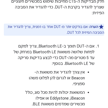
חלק מבדיקות ה-CTS מחייבות שימוש במכשירים חיצוניים
שצריך להגדיר בקרבת ה-DUT. כדי להגדיר את הסביבה
הפיזית:
הערה:
אם בודקים יותר מ-DUT אחד בו-זמנית, צריך להגדיר את
הסביבה הפיזית לכל DUT.
אם ה-DUT תומך ב-Bluetooth LE, צריך למקם
לפחות שלושה משואות Bluetooth LE במרחק של
עד 5 מטרים מה-DUT כדי לבצע בדיקות סריקה
של Bluetooth LE. בנוסף:
אין צורך להגדיר את משואות ה-
Beacon או לגרום להן לפלוט משהו
ספציפי.
המשואות יכולות להיות מכל סוג, כולל
iBeacon,‏ Eddystone או אפילו
מכשירים שמדמים משואות BLE.