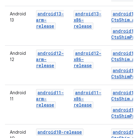
android13-
android13-
android13
Android
arm-
x86-
CtsShim.ap
13
release
release
android13
CtsShimPri
android12-
android12-
android12
Android
arm-
x86-
CtsShim.ap
12
release
release
android12
CtsShimPri
android11-
android11-
android11
Android
arm-
x86-
CtsShim.ap
11
release
release
android11
CtsShimPri
android10-release
android10
Android