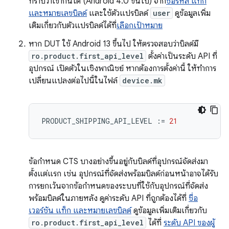
ทราบว่าเข้ากันได้ (Android 4.0 ขึ้นไป) จาก
ชื่อรหัส แท็ก
และหมายเลขบิลด์
และใช้ตัวแปรบิลด์
user
ดูข้อมูลเพิ่ม
เติมเกี่ยวกับตัวแปรบิลด์ได้ที่
เลือกเป้าหมาย
หาก DUT ใช้ Android 13 ขึ้นไป ให้ตรวจสอบว่าบิลด์มี
ro.product.first_api_level
ตั้งค่าเป็นระดับ API ที่
อุปกรณ์ เปิดตัวในเชิงพาณิชย์ หากต้องการตั้งค่านี้ ให้ทำการ
เปลี่ยนแปลงต่อไปนี้ในไฟล์
device.mk
PRODUCT_SHIPPING_API_LEVEL
:=
21
ข้อกำหนด CTS บางอย่างขึ้นอยู่กับบิลด์ที่อุปกรณ์จัดส่งมา
ตั้งแต่แรก เช่น อุปกรณ์ที่จัดส่งพร้อมบิลด์ก่อนหน้าอาจได้รับ
การยกเว้นจากข้อกำหนดของระบบที่ใช้กับอุปกรณ์ที่จัดส่ง
พร้อมบิลด์ในภายหลัง ดูค่าระดับ API ที่ถูกต้องได้ที่
ชื่อ
เวอร์ชัน แท็ก และหมายเลขบิลด์
ดูข้อมูลเพิ่มเติมเกี่ยวกับ
ro.product.first_api_level
ได้ที่
ระดับ API ของผู้