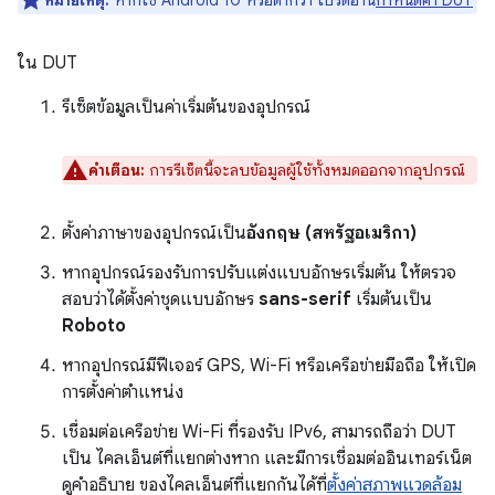
หมายเหตุ:
หากใช้ Android 10 หรือต่ำกว่า โปรดอ่าน
กำหนดค่า DUT
ใน DUT
รีเซ็ตข้อมูลเป็นค่าเริ่มต้นของอุปกรณ์
คำเตือน:
การรีเซ็ตนี้จะลบข้อมูลผู้ใช้ทั้งหมดออกจากอุปกรณ์
ตั้งค่าภาษาของอุปกรณ์เป็น
อังกฤษ (สหรัฐอเมริกา)
หากอุปกรณ์รองรับการปรับแต่งแบบอักษรเริ่มต้น ให้ตรวจ
สอบว่าได้ตั้งค่าชุดแบบอักษร
sans-serif
เริ่มต้นเป็น
Roboto
หากอุปกรณ์มีฟีเจอร์ GPS, Wi-Fi หรือเครือข่ายมือถือ ให้เปิด
การตั้งค่าตำแหน่ง
เชื่อมต่อเครือข่าย Wi-Fi ที่รองรับ IPv6, สามารถถือว่า DUT
เป็น ไคลเอ็นต์ที่แยกต่างหาก และมีการเชื่อมต่ออินเทอร์เน็ต
ดูคำอธิบาย ของไคลเอ็นต์ที่แยกกันได้ที่
ตั้งค่าสภาพแวดล้อม