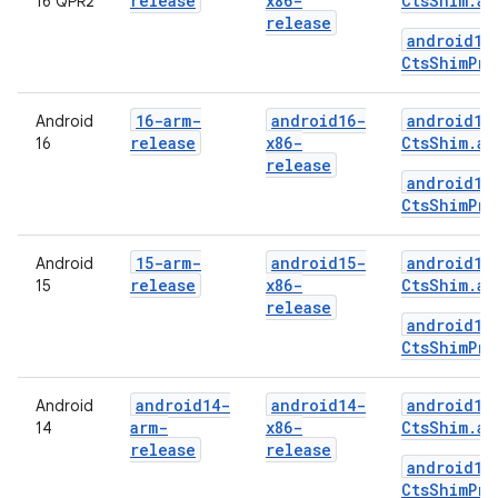
release
x86-
CtsShim.ap
16 QPR2
release
android16
CtsShimPri
16-arm-
android16-
android16
Android
release
x86-
CtsShim.ap
16
release
android16
CtsShimPri
15-arm-
android15-
android15
Android
release
x86-
CtsShim.ap
15
release
android15
CtsShimPri
android14-
android14-
android14
Android
arm-
x86-
CtsShim.ap
14
release
release
android14
CtsShimPri