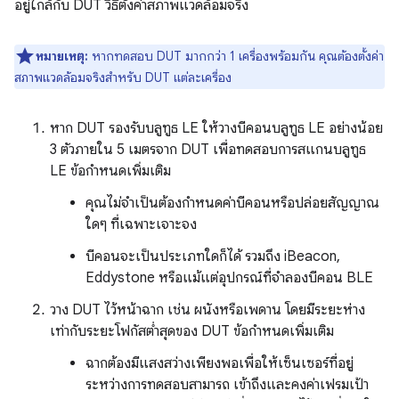
อยู่ใกล้กับ DUT วิธีตั้งค่าสภาพแวดล้อมจริง
หมายเหตุ:
หากทดสอบ DUT มากกว่า 1 เครื่องพร้อมกัน คุณต้องตั้งค่า
สภาพแวดล้อมจริงสำหรับ DUT แต่ละเครื่อง
หาก DUT รองรับบลูทูธ LE ให้วางบีคอนบลูทูธ LE อย่างน้อย
3 ตัวภายใน 5 เมตรจาก DUT เพื่อทดสอบการสแกนบลูทูธ
LE ข้อกำหนดเพิ่มเติม
คุณไม่จำเป็นต้องกำหนดค่าบีคอนหรือปล่อยสัญญาณ
ใดๆ ที่เฉพาะเจาะจง
บีคอนจะเป็นประเภทใดก็ได้ รวมถึง iBeacon,
Eddystone หรือแม้แต่อุปกรณ์ที่จำลองบีคอน BLE
วาง DUT ไว้หน้าฉาก เช่น ผนังหรือเพดาน โดยมีระยะห่าง
เท่ากับระยะโฟกัสต่ำสุดของ DUT ข้อกำหนดเพิ่มเติม
ฉากต้องมีแสงสว่างเพียงพอเพื่อให้เซ็นเซอร์ที่อยู่
ระหว่างการทดสอบสามารถ เข้าถึงและคงค่าเฟรมเป้า