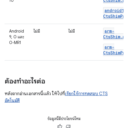
CtsShim.ap
10
android10
CtsShimPri
arm-
Android
ไม่มี
ไม่มี
CtsShim.ap
9, O และ
O-MR1
arm-
CtsShimPri
ต้องทำอะไรต่อ
หลังจากอ่านเอกสารนี้แล้ว ให้ไปที่
เรียกใช้การทดสอบ CTS
อัตโนมัติ
ข้อมูลนี้มีประโยชน์ไหม