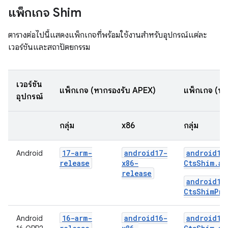
แพ็กเกจ Shim
ตารางต่อไปนี้แสดงแพ็กเกจที่พร้อมใช้งานสำหรับอุปกรณ์แต่ละ
เวอร์ชันและสถาปัตยกรรม
เวอร์ชัน
แพ็กเกจ (หากรองรับ APEX)
แพ็กเกจ (หา
อุปกรณ์
กลุ่ม
x86
กลุ่ม
17-arm-
android17-
android17
Android
release
x86-
CtsShim.ap
release
android17
CtsShimPri
16-arm-
android16-
android16
Android