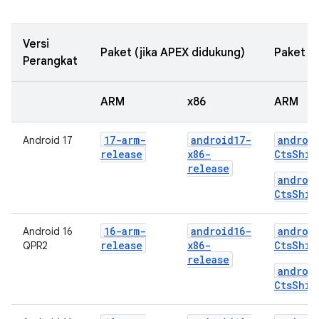
Versi
Paket (jika APEX didukung)
Paket (j
Perangkat
ARM
x86
ARM
17-arm-
android17-
androi
Android 17
release
x86-
CtsShim
release
androi
CtsShim
16-arm-
android16-
androi
Android 16
release
x86-
CtsShim
QPR2
release
androi
CtsShim