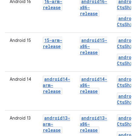
16-arm-
android16-
androi
Android 16
release
x86-
CtsShim
release
androi
CtsShim
15-arm-
android15-
androi
Android 15
release
x86-
CtsShim
release
androi
CtsShim
android14-
android14-
androi
Android 14
arm-
x86-
CtsShim
release
release
androi
CtsShim
android13-
android13-
androi
Android 13
arm-
x86-
CtsShim
release
release
androi