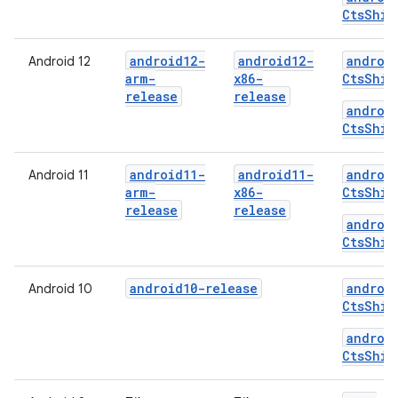
CtsShim
android12-
android12-
androi
Android 12
arm-
x86-
CtsShim
release
release
androi
CtsShim
android11-
android11-
androi
Android 11
arm-
x86-
CtsShim
release
release
androi
CtsShim
android10-release
androi
Android 10
CtsShim
androi
CtsShim