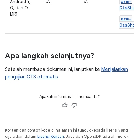
arm-
Android 9,
T/A
T/A
CtsShim
O, dan O-
MR1
arm-
CtsShim
Apa langkah selanjutnya?
Setelah membaca dokumen ini, lanjutkan ke
Menjalankan
pengujian CTS otomatis
.
Apakah informasi ini membantu?
Konten dan contoh kode di halaman ini tunduk kepada lisensi yang
dijelaskan dalam
Lisensi Konten
. Java dan OpenJDK adalah merek