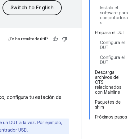
Instala el
software para
computadora
s
Prepara el DUT
¿Te ha resultado útil?
Configura el
DUT
Configura el
DUT
Descarga
archivos del
CTS
relacionados
con Mainline
co, configura tu estación de
Paquetes de
shim
Próximos pasos
e un DUT a la vez. Por ejemplo,
entrador USB.