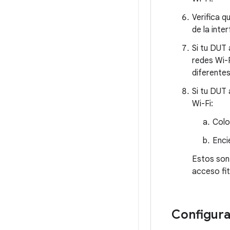
Verifica q
de la inte
Si tu DUT
redes Wi-
diferente
Si tu DUT
Wi-Fi:
Colo
Enci
Estos son
acceso fi
Configura