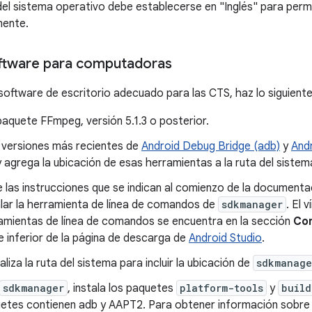
del sistema operativo debe establecerse en "Inglés" para permi
ente.
software para computadoras
 software de escritorio adecuado para las CTS, haz lo siguiente
 paquete FFmpeg, versión 5.1.3 o posterior.
s versiones más recientes de
Android Debug Bridge (adb)
y
And
 y agrega la ubicación de esas herramientas a la ruta del siste
e las instrucciones que se indican al comienzo de la document
alar la herramienta de línea de comandos de
sdkmanager
. El 
amientas de línea de comandos se encuentra en la sección
Com
e inferior de la página de descarga de
Android Studio
.
aliza la ruta del sistema para incluir la ubicación de
sdkmanage
sdkmanager
, instala los paquetes
platform-tools
y
build
etes contienen adb y AAPT2. Para obtener información sobre l