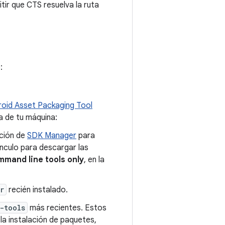
tir que CTS resuelva la ruta
:
roid Asset Packaging Tool
ma de tu máquina:
ación de
SDK Manager
para
vínculo para descargar las
mand line tools only
, en la
r
recién instalado.
-tools
más recientes. Estos
a instalación de paquetes,