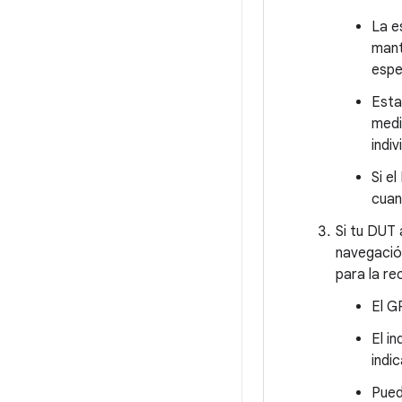
La e
mant
espe
Esta
medi
indiv
Si e
cuan
Si tu DUT 
navegació
para la re
El G
El i
indi
Pued