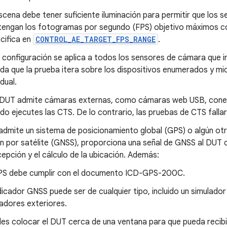
scena debe tener suficiente iluminación para permitir que los 
engan los fotogramas por segundo (FPS) objetivo máximos c
cifica en
CONTROL_AE_TARGET_FPS_RANGE
.
 configuración se aplica a todos los sensores de cámara que 
da que la prueba itera sobre los dispositivos enumerados y mi
idual.
l DUT admite cámaras externas, como cámaras web USB, cone
do ejecutes las CTS. De lo contrario, las pruebas de CTS fallar
admite un sistema de posicionamiento global (GPS) o algún ot
n por satélite (GNSS), proporciona una señal de GNSS al DUT c
cepción y el cálculo de la ubicación. Además:
PS debe cumplir con el documento ICD-GPS-200C.
ndicador GNSS puede ser de cualquier tipo, incluido un simulador
cadores exteriores.
es colocar el DUT cerca de una ventana para que pueda recibi