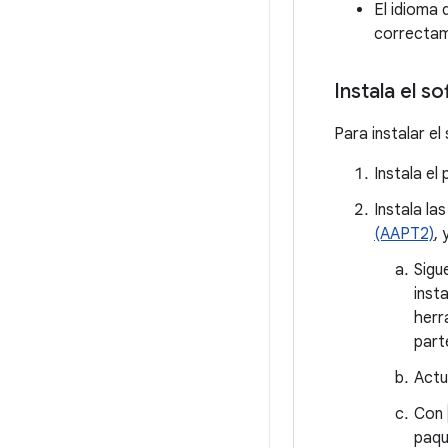
El idioma 
correctam
Instala el 
Para instalar el
Instala el
Instala la
(AAPT2)
,
Sigu
inst
herr
part
Actu
Con
paqu