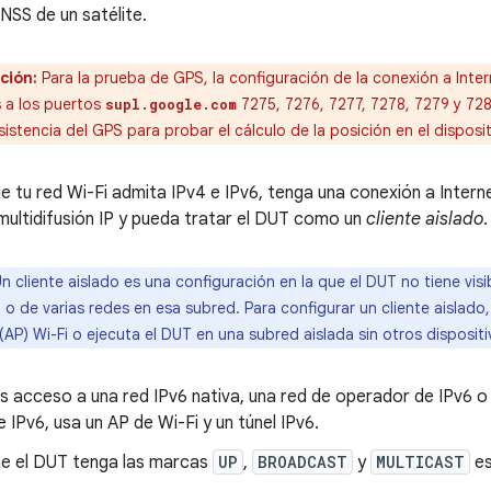
NSS de un satélite.
ción:
Para la prueba de GPS, la configuración de la conexión a Inte
 a los puertos
7275, 7276, 7277, 7278, 7279 y 72
supl.google.com
istencia del GPS para probar el cálculo de la posición en el disposit
ue tu red Wi-Fi admita IPv4 e IPv6, tenga una conexión a Inter
multidifusión IP y pueda tratar el DUT como un
cliente aislado
.
n cliente aislado es una configuración en la que el DUT no tiene visi
 o de varias redes en esa subred. Para configurar un cliente aislad
AP) Wi-Fi o ejecuta el DUT en una subred aislada sin otros disposi
es acceso a una red IPv6 nativa, una red de operador de IPv6 
 IPv6, usa un AP de Wi-Fi y un túnel IPv6.
que el DUT tenga las marcas
UP
,
BROADCAST
y
MULTICAST
es