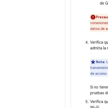
de G
Precau
conexiones
datos de as
Verifica q
admita la 
Nota:
U
transmisión
de acceso (
Si no tien
pruebas de
Verifica 
Wi-Fi.