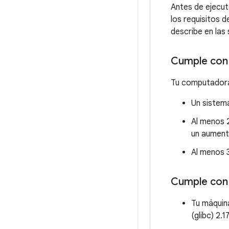
Antes de ejecut
los requisitos 
describe en las
Cumple con 
Tu computadora 
Un sistema
Al menos 2
un aument
Al menos 
Cumple con 
Tu máquina
(glibc) 2.