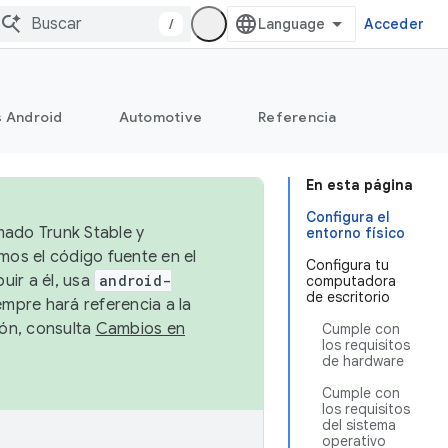
/
Acceder
s Android
Automotive
Referencia
En esta página
Configura el
mado Trunk Stable y
entorno físico
emos el código fuente en el
Configura tu
uir a él, usa
android-
computadora
de escritorio
empre hará referencia a la
ión, consulta
Cambios en
Cumple con
los requisitos
de hardware
Cumple con
los requisitos
del sistema
operativo