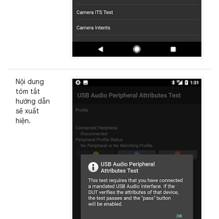
Nội dung
tóm tắt
hướng dẫn
sẽ xuất
hiện.