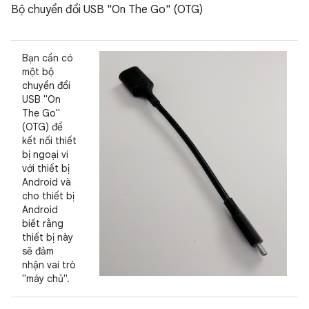
Bộ chuyển đổi USB "On The Go" (OTG)
Bạn cần có
một bộ
chuyển đổi
USB "On
The Go"
(OTG) để
kết nối thiết
bị ngoại vi
với thiết bị
Android và
cho thiết bị
Android
biết rằng
thiết bị này
sẽ đảm
nhận vai trò
"máy chủ".