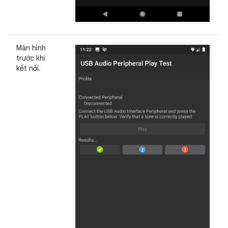
Màn hình
trước khi
kết nối.