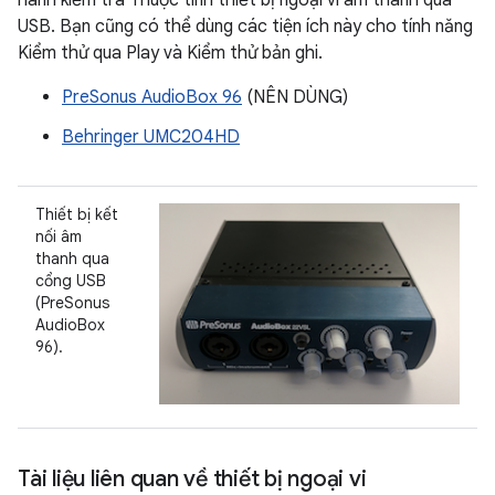
hành kiểm tra Thuộc tính thiết bị ngoại vi âm thanh qua
USB. Bạn cũng có thể dùng các tiện ích này cho tính năng
Kiểm thử qua Play và Kiểm thử bản ghi.
PreSonus AudioBox 96
(NÊN DÙNG)
Behringer UMC204HD
Thiết bị kết
nối âm
thanh qua
cổng USB
(PreSonus
AudioBox
96).
Tài liệu liên quan về thiết bị ngoại vi