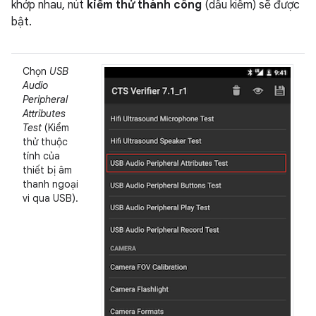
khớp nhau, nút
kiểm thử thành công
(dấu kiểm) sẽ được
bật.
Chọn
USB
Audio
Peripheral
Attributes
Test
(Kiểm
thử thuộc
tính của
thiết bị âm
thanh ngoại
vi qua USB).