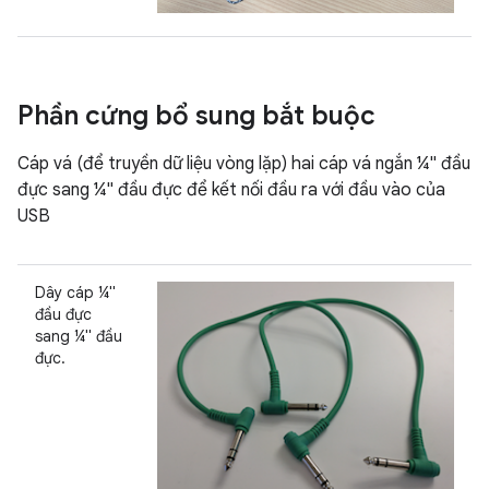
Phần cứng bổ sung bắt buộc
Cáp vá (để truyền dữ liệu vòng lặp) hai cáp vá ngắn ¼" đầu
đực sang ¼" đầu đực để kết nối đầu ra với đầu vào của
USB
Dây cáp ¼"
đầu đực
sang ¼" đầu
đực.