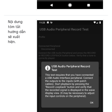
Nội dung
tóm tắt
hướng dẫn
sẽ xuất
hiện.