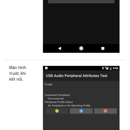
Màn hình
trước khi
kết nối.