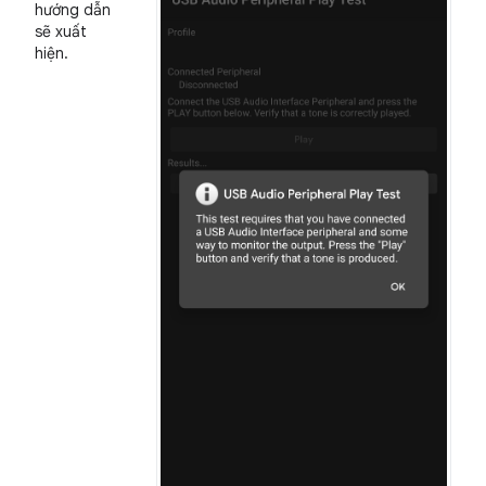
hướng dẫn
sẽ xuất
hiện.