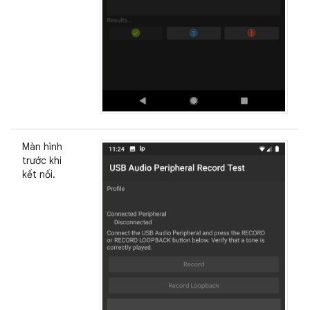
Màn hình
trước khi
kết nối.