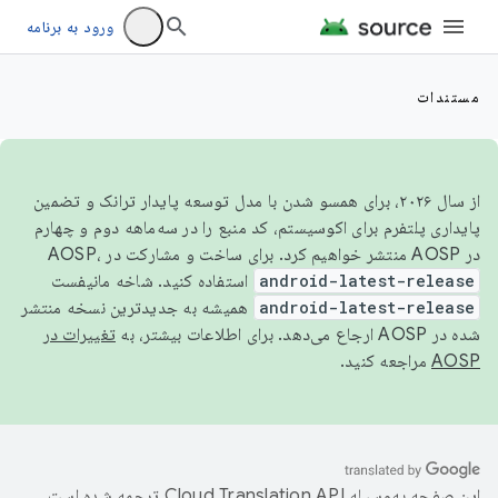
ورود به برنامه
مستندات
از سال ۲۰۲۶، برای همسو شدن با مدل توسعه پایدار ترانک و تضمین
پایداری پلتفرم برای اکوسیستم، کد منبع را در سه‌ماهه دوم و چهارم
در AOSP منتشر خواهیم کرد. برای ساخت و مشارکت در AOSP،
android-latest-release
استفاده کنید. شاخه مانیفست
android-latest-release
همیشه به جدیدترین نسخه منتشر
شده در AOSP ارجاع می‌دهد. برای اطلاعات بیشتر، به
تغییرات در
AOSP
مراجعه کنید.
این صفحه به‌وسیله
ترجمه شده است.