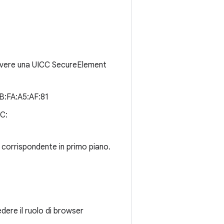
ve avere una UICC SecureElement
B:FA:A5:AF:81
FC:
à corrispondente in primo piano.
dere il ruolo di browser