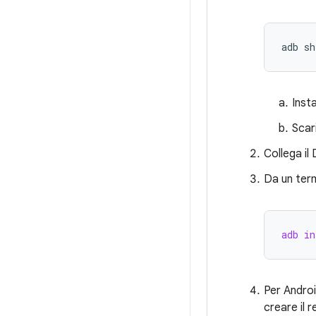
Inst
Scari
Collega il
Da un term
adb in
Per Androi
creare il r