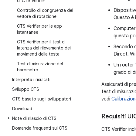
di CTS Verifier
Dispositiv
Controllo di congruenza del
vettore di rotazione
Questo è i
CTS Verifier per le app
Computer 
istantanee
questa po
CTS Verifier per il test di
Secondo d
latenza del rilevamento dei
Direct, W
movimenti della testa
Test di misurazione del
Un router 
barometro
grado di d
Interpreta i risultati
Assicurati di pr
Sviluppo CTS
test di misuraz
vedi
Calibrazion
CTS basato sugli sviluppatori
Download
Requisiti UI
Note di rilascio di CTS
Domande frequenti sul CTS
CTS Verifier inc