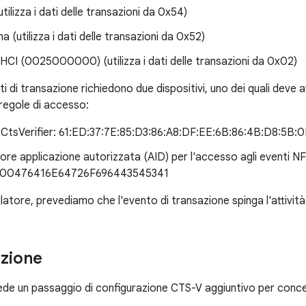
utilizza i dati delle transazioni da 0x54)
a (utilizza i dati delle transazioni da 0x52)
CI (0025000000) (utilizza i dati delle transazioni da 0x02)
nti di transazione richiedono due dispositivi, uno dei quali de
 regole di accesso:
CtsVerifier: 61:ED:37:7E:85:D3:86:A8:DF:EE:6B:86:4B:D8:5B:0
tore applicazione autorizzata (AID) per l'accesso agli eventi N
00476416E64726F696443545341
ulatore, prevediamo che l'evento di transazione spinga l'attivit
zione
iede un passaggio di configurazione CTS-V aggiuntivo per conce