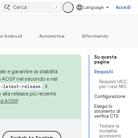
/
Accedi
vi Android
Automotive
Riferimento
Su questa
pagina
le e garantire la stabilità
Requisiti
su AOSP nel secondo e nel
Requisiti UICC
-latest-release
. Il
per i test NFC
 alla release più recente
Configurazione
ad AOSP
.
Esegui lo
strumento di
verifica CTS
Testare la
modalità
accessorio