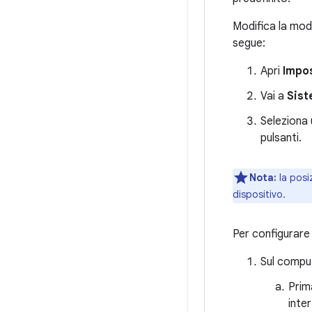
Modifica la moda
segue:
Apri
Impo
Vai a
Sis
Seleziona 
pulsanti.
Nota:
la posi
dispositivo.
Per configurare 
Sul comput
Prim
inte