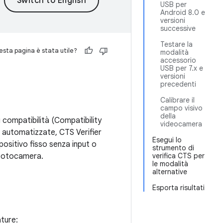
USB per
Android 8.0 e
versioni
successive
Testare la
sta pagina è stata utile?
modalità
accessorio
USB per 7.x e
versioni
precedenti
Calibrare il
campo visivo
della
di compatibilità (Compatibility
videocamera
e automatizzate, CTS Verifier
Esegui lo
positivo fisso senza input o
strumento di
 fotocamera.
verifica CTS per
le modalità
alternative
Esporta risultati
ature: