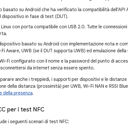
o basato su Android che ha verificato la compatibilità dell'API
l dispositivo in fase di test (DUT).
Linux con porta compatibile con USB 2.0. Tutte le connession
rta.
ispositivo basato su Android con implementazione nota e compa
i-Fi Aware, UWB (se il DUT supporta UWB) ed emulazione dell
Wi-Fi configurato con il nome e la password del punto di access
isconnettersi da internet senza essere spento.
eparare anche i treppiedi, i supporti per dispositivi e le distanz
ione della distanza (prossimità) per UWB, Wi-Fi NAN e RSSI Blue
e della presenza
.
CC per i test NFC
lude i seguenti scenari di test NFC: