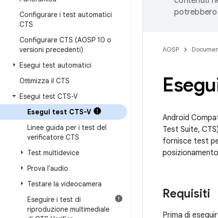
contenuti ne
potrebbero 
Configurare i test automatici
CTS
Configurare CTS (AOSP 10 o
versioni precedenti)
AOSP
Documen
Esegui test automatici
Esegui
Ottimizza il CTS
Esegui test CTS-V
Esegui test CTS-V
Android Compatib
Linee guida per i test del
Test Suite, CTS
verificatore CTS
fornisce test pe
posizionamento
Test multidevice
Prova l'audio
Testare la videocamera
Requisiti
Eseguire i test di
riproduzione multimediale
Prima di eseguir