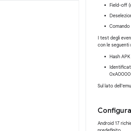
Field-off (
Deselezion
Comando H
I test degli eve
con le seguenti
Hash APK 
Identifica
0xA0000
Sul lato dell'em
Configura
Android 17 rich
predefinito.