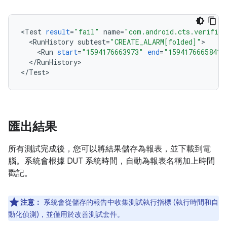
<
Test
result
=
"fail"
name
=
"com.android.cts.verifier
<
RunHistory
subtest
=
"CREATE_ALARM[folded]"
<
Run
start
=
"1594176663973"
end
=
"1594176665841"
<
/
RunHistory
>

<
/
Test
匯出結果
所有測試完成後，您可以將結果儲存為報表，並下載到電
腦。系統會根據 DUT 系統時間，自動為報表名稱加上時間
戳記。
注意：
系統會從儲存的報告中收集測試執行指標 (執行時間和自
動化偵測)，並僅用於改善測試套件。