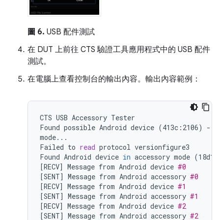
圖 6.
USB 配件測試
在 DUT 上前往 CTS 驗證工具應用程式中的 USB 配件
測試。
在電腦上查看控制台的輸出內容。輸出內容範例：
CTS
USB
Accessory
Tester

Found
possible
Android
device
(
413c:2106
)
-
a
mode...

Failed
to
read
protocol
versionfigure3

Found
Android
device
in
accessory
mode
(
18d1:
[
RECV
]
Message
from
Android
device
#0
[
SENT
]
Message
from
Android
accessory
#0
[
RECV
]
Message
from
Android
device
#1
[
SENT
]
Message
from
Android
accessory
#1
[
RECV
]
Message
from
Android
device
#2
[
SENT
]
Message
from
Android
accessory
#2