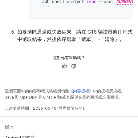
adb
shell
content
read
--user
CURRENT_
```
如要清除通過或失敗結果，請在 CTS 驗證器應用程式
中選取結果，然後依序選取「選單」
>「清除」
。
這對你有幫助嗎？
這個頁面中的內容和程式碼範例均受《
內容授權
》中的授權所規範。
Java 與 OpenJDK 是 Oracle 和/或其關係企業的商標或註冊商標。
上次更新時間：2026-06-18 (世界標準時間)。
版本
Android 程式庫