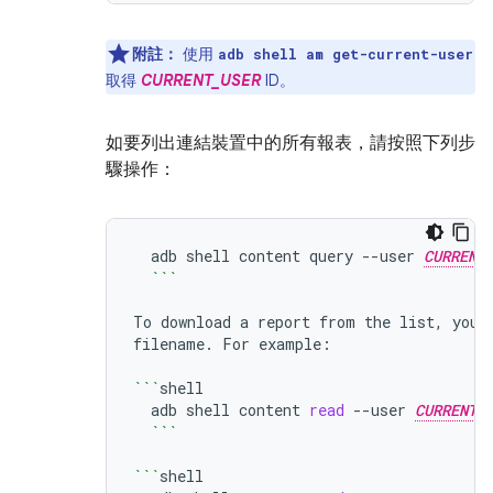
附註：
使用
adb shell am get-current-user
取得
CURRENT_USER
ID。
如要列出連結裝置中的所有報表，請按照下列步
驟操作：
adb
shell
content
query
--user
CURRENT
```
To
download
a
report
from
the
list,
you
filename.
For
example:

```
adb
shell
content
read
--user
CURRENT_
```
```