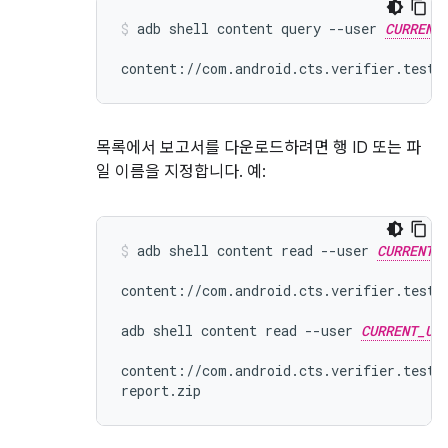
adb shell content query --user 
CURRENT
목록에서 보고서를 다운로드하려면 행 ID 또는 파
일 이름을 지정합니다. 예:
adb shell content read --user 
CURRENT_
content://com.android.cts.verifier.testre
adb shell content read --user 
CURRENT_US
content://com.android.cts.verifier.testre