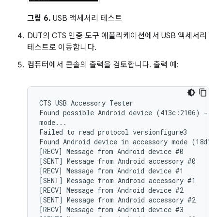
그림 6.
USB 액세서리 테스트
DUT의 CTS 인증 도구 애플리케이션에서 USB 액세서리
테스트로 이동합니다.
컴퓨터에서 콘솔의 출력을 검토합니다. 출력 예:
CTS USB Accessory Tester

Found possible Android device (413c:2106) - at
mode...

Failed to read protocol versionfigure3

Found Android device in accessory mode (18d1:2
[RECV] Message from Android device #0

[SENT] Message from Android accessory #0

[RECV] Message from Android device #1

[SENT] Message from Android accessory #1

[RECV] Message from Android device #2

[SENT] Message from Android accessory #2

[RECV] Message from Android device #3
