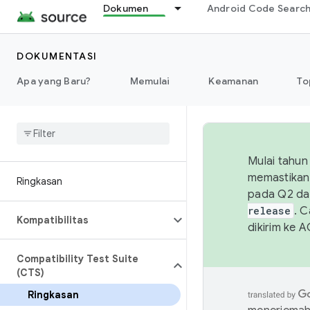
Dokumen
Android Code Searc
DOKUMENTASI
Apa yang Baru?
Memulai
Keamanan
To
Mulai tahun
memastikan 
Ringkasan
pada Q2 da
release
. 
Kompatibilitas
dikirim ke 
Compatibility Test Suite
(CTS)
Ringkasan