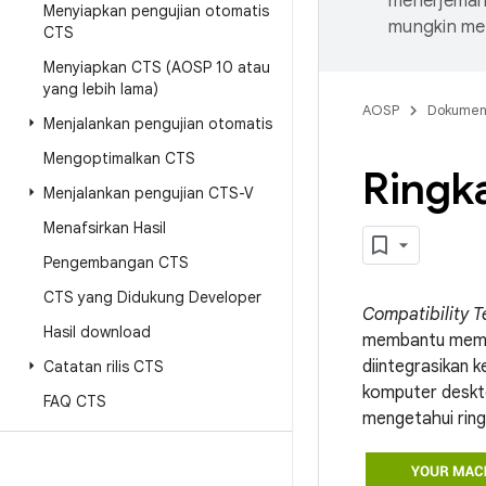
menerjemahk
Menyiapkan pengujian otomatis
mungkin me
CTS
Menyiapkan CTS (AOSP 10 atau
yang lebih lama)
AOSP
Dokume
Menjalankan pengujian otomatis
Mengoptimalkan CTS
Ringka
Menjalankan pengujian CTS-V
Menafsirkan Hasil
Pengembangan CTS
CTS yang Didukung Developer
Compatibility T
Hasil download
membantu memas
diintegrasikan k
Catatan rilis CTS
komputer deskto
FAQ CTS
mengetahui ring