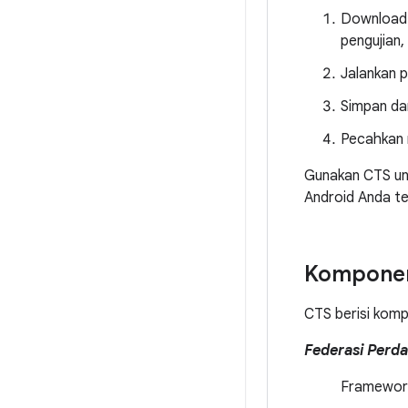
Download d
pengujian,
Jalankan 
Simpan dan
Pecahkan m
Gunakan CTS un
Android Anda t
Kompone
CTS berisi komp
Federasi Perd
Framework