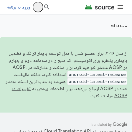
ورود به برنامه
مستندات
از سال ۲۰۲۶، برای همسو شدن با مدل توسعه پایدار ترانک و تضمین
پایداری پلتفرم برای اکوسیستم، کد منبع را در سه‌ماهه دوم و چهارم
در AOSP منتشر خواهیم کرد. برای ساخت و مشارکت در AOSP،
android-latest-release
استفاده کنید. شاخه مانیفست
android-latest-release
همیشه به جدیدترین نسخه منتشر
شده در AOSP ارجاع می‌دهد. برای اطلاعات بیشتر، به
تغییرات در
AOSP
مراجعه کنید.
این صفحه به‌وسیله
ترجمه شده است.