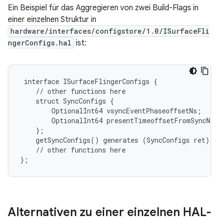
Ein Beispiel für das Aggregieren von zwei Build-Flags in
einer einzelnen Struktur in
hardware/interfaces/configstore/1.0/ISurfaceFli
ngerConfigs.hal
ist:
 interface ISurfaceFlingerConfigs {

    // other functions here

    struct SyncConfigs {

        OptionalInt64 vsyncEventPhaseoffsetNs;

        OptionalInt64 presentTimeoffsetFromSyncNs;

    };

    getSyncConfigs() generates (SyncConfigs ret);

    // other functions here

Alternativen zu einer einzelnen HAL-