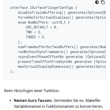
interface ISurfaceFlingerConfigs {

    disableTripleBuffering() generates(OptionalBoo
    forceHwcForVirtualDisplays() generates(Optiona
    enum NumBuffers: uint8_t {

        USE_DEFAULT = 0,

        TWO = 2,

        THREE = 3,

    };

    numFramebufferSurfaceBuffers() generates(NumBu
    runWithoutSyncFramework() generates(OptionalBo
    vsyncEventPhaseOffsetNs generates (OptionalUInt
    presentTimeOffsetFromSyncNs generates (Optiona
    maxVirtualDisplayDimension() generates(Optiona
Beim Hinzufügen einer Funktion:
Namen kurz fassen.
Vermeiden Sie es, Makefile-
Variablennamen in Funktionsnamen zu konvertieren,