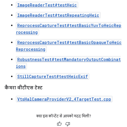
ImageReaderTest#testHeic
ImageReaderTest#testRepeatingHeic
ReprocessCaptureTest#testBasicYuvToHeicRep
rocessing
ReprocessCaptureTest#testBasicOpaqueToHeic
Reprocessing
RobustnessTest#testMandatoryOutputCombinat
ions
StillCaptureTest#testHeicExif
कैमरा वीटीएस टेस्ट
VtsHalCameraProviderV2_4TargetTest.cpp
क्या इस कॉन्टेंट से आपको मदद मिली?