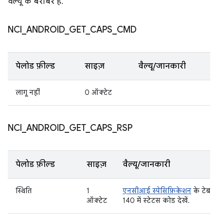
वैल्यू के बराबर है.
NCI
_
ANDROID
_
GET
_
CAPS
_
CMD
पेलोड फ़ील्ड
साइज़
वैल्यू/जानकारी
लागू नहीं
0 ऑक्टेट
NCI
_
ANDROID
_
GET
_
CAPS
_
RSP
पेलोड फ़ील्ड
साइज़
वैल्यू/जानकारी
स्थिति
1
एनसीआई स्पेसिफ़िकेशन
के टेबल
ऑक्टेट
140 में स्टेटस कोड देखें.