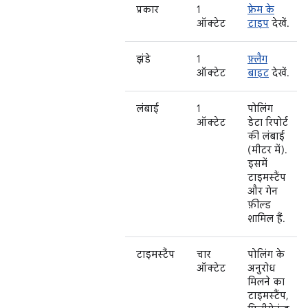
प्रकार
1
फ़्रेम के
ऑक्टेट
टाइप
देखें.
झंडे
1
फ़्लैग
ऑक्टेट
बाइट
देखें.
लंबाई
1
पोलिंग
ऑक्टेट
डेटा रिपोर्ट
की लंबाई
(मीटर में).
इसमें
टाइमस्टैंप
और गेन
फ़ील्ड
शामिल हैं.
टाइमस्टैंप
चार
पोलिंग के
ऑक्टेट
अनुरोध
मिलने का
टाइमस्टैंप,