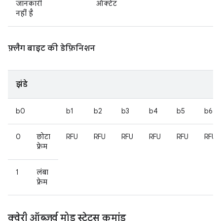
जानकारी
ऑक्टेट
नहीं है
फ़्लैग बाइट की डेफ़िनिशन
झंडे
b0
b1
b2
b3
b4
b5
b6
0
छोटा
RFU
RFU
RFU
RFU
RFU
RFU
फ़्रेम
1
लंबा
फ़्रेम
क्वेरी ऑब्ज़र्व मोड स्टेटस कमांड