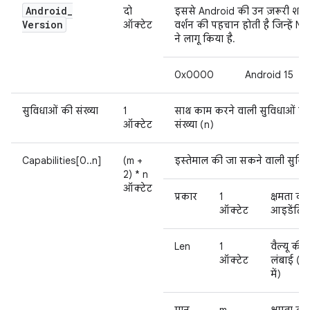
Android
_
दो
इससे Android की उन ज़रूरी शर्तों
Version
ऑक्टेट
वर्शन की पहचान होती है जिन्हें N
ने लागू किया है.
0x0000
Android 15
सुविधाओं की संख्या
1
साथ काम करने वाली सुविधाओं की
ऑक्टेट
संख्या (n)
Capabilities[0..n]
(m +
इस्तेमाल की जा सकने वाली सुविध
2) * n
ऑक्टेट
प्रकार
1
क्षमता का
ऑक्टेट
आइडेंटिफ
Len
1
वैल्यू की
ऑक्टेट
लंबाई (म
में)