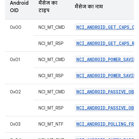
Android
मैसेज का
मैसेज का नाम
OID
टाइप
NCI_ANDROID_GET_CAPS_CM
0x00
NCI_MT_CMD
NCI_ANDROID_GET_CAPS_RS
NCI_MT_RSP
NCI_ANDROID_POWER_SAVIN
0x01
NCI_MT_CMD
NCI_ANDROID_POWER_SAVING
NCI_MT_RSP
NCI_ANDROID_PASSIVE_OBSE
0x02
NCI_MT_CMD
NCI_ANDROID_PASSIVE_OBSE
NCI_MT_RSP
NCI_ANDROID_POLLING_FRAM
0x03
NCI_MT_NTF