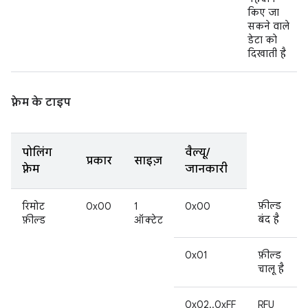
किए जा
सकने वाले
डेटा को
दिखाती है
फ़्रेम के टाइप
पोलिंग
वैल्यू/
प्रकार
साइज़
फ़्रेम
जानकारी
फ़ील्ड
रिमोट
0x00
1
0x00
बंद है
फ़ील्ड
ऑक्टेट
0x01
फ़ील्ड
चालू है
0x02..0xFF
RFU