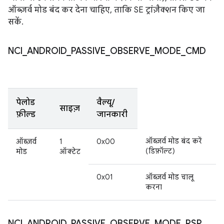
ऑब्ज़र्व मोड बंद कर देना चाहिए, ताकि SE ट्रांज़ैक्शन किए जा
सकें.
NCI
_
ANDROID
_
PASSIVE
_
OBSERVE
_
MODE
_
CMD
पेलोड
वैल्यू/
साइज़
फ़ील्ड
जानकारी
ऑब्ज़र्व मोड बंद करें
ऑब्ज़र्व
1
0x00
(डिफ़ॉल्ट)
मोड
ऑक्टेट
0x01
ऑब्ज़र्व मोड चालू
करना
NCI
_
ANDROID
_
PASSIVE
_
OBSERVE
_
MODE
_
RSP