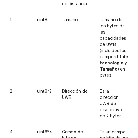
de distancia
1
uint8
Tamaño
Tamaño de
los bytes de
las
capacidades
de UWB
(incluidos los
campos
ID de
tecnología
y
Tamaño
) en
bytes.
2
uint8*2
Dirección de
Es la
UWB
dirección
UWB del
dispositivo
de 2 bytes.
4
uint8*4
Campo de
Es un campo
bits de
de bits de los