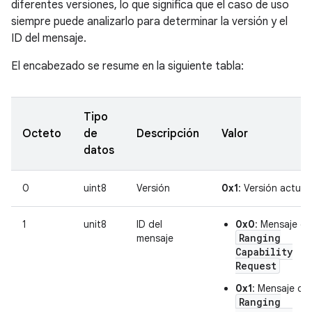
diferentes versiones, lo que significa que el caso de uso
siempre puede analizarlo para determinar la versión y el
ID del mensaje.
El encabezado se resume en la siguiente tabla:
Tipo
Octeto
de
Descripción
Valor
datos
0
uint8
Versión
0x1
: Versión actual
1
unit8
ID del
0x0
: Mensaje de
Ranging
mensaje
Capability
Request
0x1
: Mensaje de
Ranging