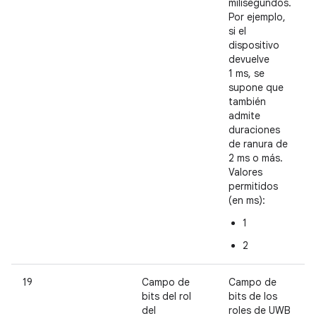
milisegundos.
Por ejemplo,
si el
dispositivo
devuelve
1 ms, se
supone que
también
admite
duraciones
de ranura de
2 ms o más.
Valores
permitidos
(en ms):
1
2
19
Campo de
Campo de
bits del rol
bits de los
del
roles de UWB