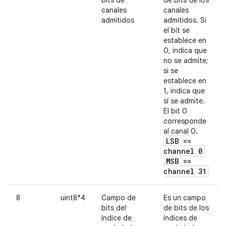
canales
canales
admitidos
admitidos. Si
el bit se
establece en
0, indica que
no se admite;
si se
establece en
1, indica que
sí se admite.
El bit 0
corresponde
al canal 0.
LSB ==
channel 0
MSB ==
channel 31
8
uint8*4
Campo de
Es un campo
bits del
de bits de los
índice de
índices de