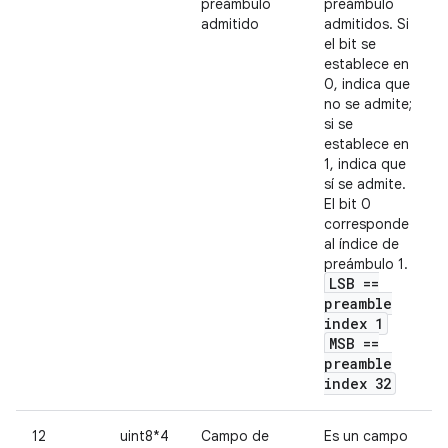
preámbulo
preámbulo
admitido
admitidos. Si
el bit se
establece en
0, indica que
no se admite;
si se
establece en
1, indica que
sí se admite.
El bit 0
corresponde
al índice de
preámbulo 1.
LSB ==
preamble
index 1
MSB ==
preamble
index 32
12
uint8*4
Campo de
Es un campo