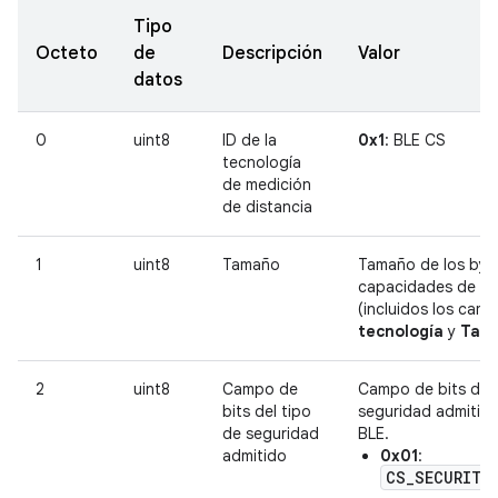
Tipo
Octeto
de
Descripción
Valor
datos
0
uint8
ID de la
0x1
: BLE CS
tecnología
de medición
de distancia
1
uint8
Tamaño
Tamaño de los byte
capacidades de C
(incluidos los cam
tecnología
y
Tam
2
uint8
Campo de
Campo de bits de l
bits del tipo
seguridad admitid
de seguridad
BLE.
admitido
0x01
:
CS_SECURITY