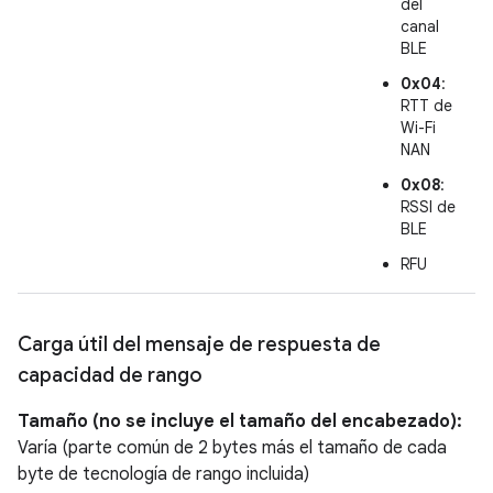
del
canal
BLE
0x04
:
RTT de
Wi-Fi
NAN
0x08
:
RSSI de
BLE
RFU
Carga útil del mensaje de respuesta de
capacidad de rango
Tamaño (no se incluye el tamaño del encabezado):
Varía (parte común de 2 bytes más el tamaño de cada
byte de tecnología de rango incluida)