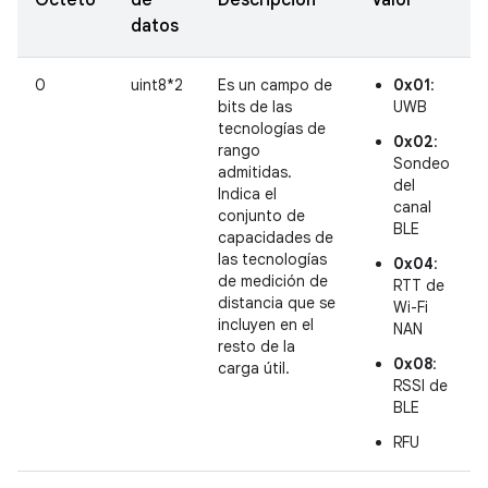
datos
0
uint8*2
Es un campo de
0x01
:
bits de las
UWB
tecnologías de
0x02
:
rango
Sondeo
admitidas.
del
Indica el
canal
conjunto de
BLE
capacidades de
las tecnologías
0x04
:
de medición de
RTT de
distancia que se
Wi-Fi
incluyen en el
NAN
resto de la
0x08
:
carga útil.
RSSI de
BLE
RFU