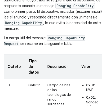
publicidad, en cuyo caso se requiere que el dispositivo de
respuesta anuncie un mensaje
Ranging Capability
como primer paso. El dispositivo iniciador (escáner inicial)
lee el anuncio y responde directamente con un mensaje
Ranging Capability
, lo que evita la necesidad de este
mensaje.
La carga útil del mensaje
Ranging Capability
Request
se resume en la siguiente tabla:
Tipo
Octeto
de
Descripción
Valor
datos
0
uint8*2
Campo de bits
0x01
:
de las
UWB
tecnologías de
0x02
:
rango
Sondeo
solicitadas