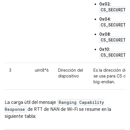
0x02
:
CS_SECURITY
0x04
:
CS_SECURITY
0x08
:
CS_SECURITY
0x10
:
CS_SECURITY_
3
uint8*6
Dirección del
Es la dirección del
dispositivo
se usa para CS de 
big-endian.
La carga útil del mensaje
Ranging Capability
Response
de RTT de NAN de Wi-Fi se resume en la
siguiente tabla: