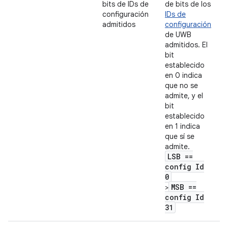
bits de IDs de
de bits de los
configuración
IDs de
admitidos
configuración
de UWB
admitidos. El
bit
establecido
en 0 indica
que no se
admite, y el
bit
establecido
en 1 indica
que sí se
admite.
LSB ==
config Id
0
MSB ==
>
config Id
31