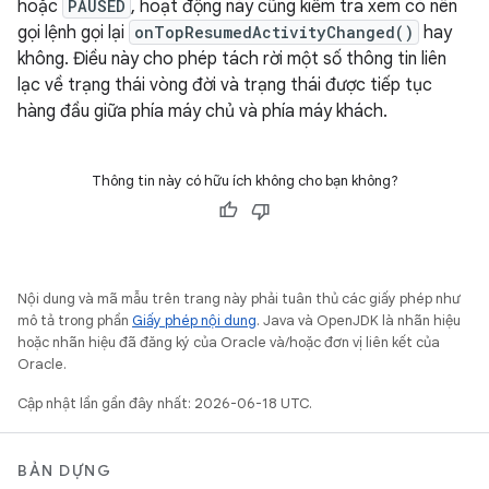
hoặc
PAUSED
, hoạt động này cũng kiểm tra xem có nên
gọi lệnh gọi lại
onTopResumedActivityChanged()
hay
không. Điều này cho phép tách rời một số thông tin liên
lạc về trạng thái vòng đời và trạng thái được tiếp tục
hàng đầu giữa phía máy chủ và phía máy khách.
Thông tin này có hữu ích không cho bạn không?
Nội dung và mã mẫu trên trang này phải tuân thủ các giấy phép như
mô tả trong phần
Giấy phép nội dung
. Java và OpenJDK là nhãn hiệu
hoặc nhãn hiệu đã đăng ký của Oracle và/hoặc đơn vị liên kết của
Oracle.
Cập nhật lần gần đây nhất: 2026-06-18 UTC.
BẢN DỰNG