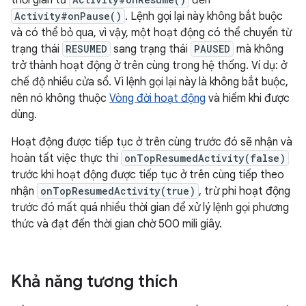
thời gian từ
đến
Activity#onPause()
. Lệnh gọi lại này không bắt buộc
và có thể bỏ qua, vì vậy, một hoạt động có thể chuyển từ
trạng thái
RESUMED
sang trạng thái
PAUSED
mà không
trở thành hoạt động ở trên cùng trong hệ thống. Ví dụ: ở
chế độ nhiều cửa sổ. Vì lệnh gọi lại này là không bắt buộc,
nên nó không thuộc
Vòng đời hoạt động
và hiếm khi được
dùng.
Hoạt động được tiếp tục ở trên cùng trước đó sẽ nhận và
hoàn tất việc thực thi
onTopResumedActivity(false)
trước khi hoạt động được tiếp tục ở trên cùng tiếp theo
nhận
onTopResumedActivity(true)
, trừ phi hoạt động
trước đó mất quá nhiều thời gian để xử lý lệnh gọi phương
thức và đạt đến thời gian chờ 500 mili giây.
Khả năng tương thích