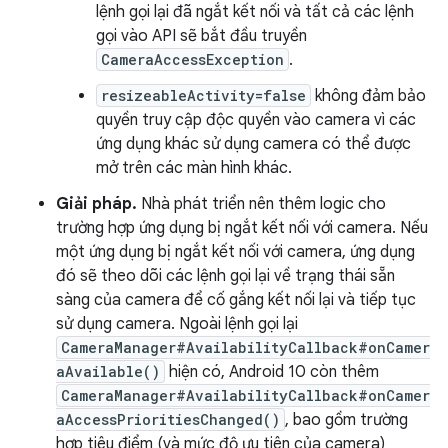
lệnh gọi lại đã ngắt kết nối và tất cả các lệnh
gọi vào API sẽ bắt đầu truyền
CameraAccessException
.
resizeableActivity=false
không đảm bảo
quyền truy cập độc quyền vào camera vì các
ứng dụng khác sử dụng camera có thể được
mở trên các màn hình khác.
Giải pháp.
Nhà phát triển nên thêm logic cho
trường hợp ứng dụng bị ngắt kết nối với camera. Nếu
một ứng dụng bị ngắt kết nối với camera, ứng dụng
đó sẽ theo dõi các lệnh gọi lại về trạng thái sẵn
sàng của camera để cố gắng kết nối lại và tiếp tục
sử dụng camera. Ngoài lệnh gọi lại
CameraManager#AvailabilityCallback#onCamer
aAvailable()
hiện có, Android 10 còn thêm
CameraManager#AvailabilityCallback#onCamer
aAccessPrioritiesChanged()
, bao gồm trường
hợp tiêu điểm (và mức độ ưu tiên của camera)