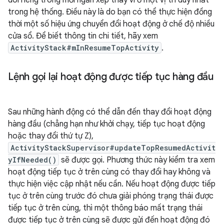
dõi riêng trong mỗi ngăn xếp thay vì ở một vị trí duy nhất
trong hệ thống. Điều này là do bạn có thể thực hiện đồng
thời một số hiệu ứng chuyển đổi hoạt động ở chế độ nhiều
cửa sổ. Để biết thông tin chi tiết, hãy xem
ActivityStack#mInResumeTopActivity
.
Lệnh gọi lại hoạt động được tiếp tục hàng đầu
Sau những hành động có thể dẫn đến thay đổi hoạt động
hàng đầu (chẳng hạn như khởi chạy, tiếp tục hoạt động
hoặc thay đổi thứ tự Z),
ActivityStackSupervisor#updateTopResumedActivit
yIfNeeded()
sẽ được gọi. Phương thức này kiểm tra xem
hoạt động tiếp tục ở trên cùng có thay đổi hay không và
thực hiện việc cập nhật nếu cần. Nếu hoạt động được tiếp
tục ở trên cùng trước đó chưa giải phóng trạng thái được
tiếp tục ở trên cùng, thì một thông báo mất trạng thái
được tiếp tục ở trên cùng sẽ được gửi đến hoạt động đó