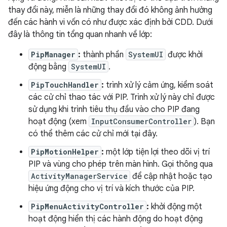
thay đổi này, miễn là những thay đổi đó không ảnh hưởng
đến các hành vi vốn có như được xác định bởi CDD. Dưới
đây là thông tin tổng quan nhanh về lớp:
PipManager
:
thành phần
SystemUI
được khởi
động bằng
SystemUI
.
PipTouchHandler
:
trình xử lý cảm ứng, kiểm soát
các cử chỉ thao tác với PIP. Trình xử lý này chỉ được
sử dụng khi trình tiêu thụ đầu vào cho PIP đang
hoạt động (xem
InputConsumerController
). Bạn
có thể thêm các cử chỉ mới tại đây.
PipMotionHelper
:
một lớp tiện lợi theo dõi vị trí
PIP và vùng cho phép trên màn hình. Gọi thông qua
ActivityManagerService
để cập nhật hoặc tạo
hiệu ứng động cho vị trí và kích thước của PIP.
PipMenuActivityController
:
khởi động một
hoạt động hiển thị các hành động do hoạt động