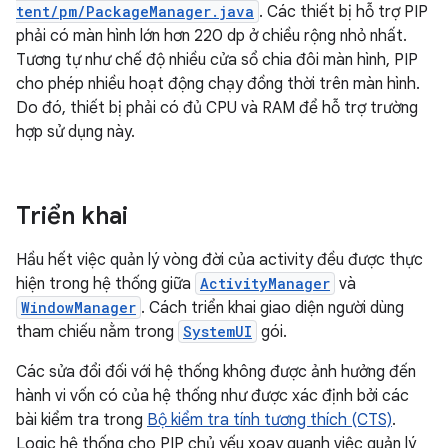
tent/pm/PackageManager.java
. Các thiết bị hỗ trợ PIP
phải có màn hình lớn hơn 220 dp ở chiều rộng nhỏ nhất.
Tương tự như chế độ nhiều cửa sổ chia đôi màn hình, PIP
cho phép nhiều hoạt động chạy đồng thời trên màn hình.
Do đó, thiết bị phải có đủ CPU và RAM để hỗ trợ trường
hợp sử dụng này.
Triển khai
Hầu hết việc quản lý vòng đời của activity đều được thực
hiện trong hệ thống giữa
ActivityManager
và
WindowManager
. Cách triển khai giao diện người dùng
tham chiếu nằm trong
SystemUI
gói.
Các sửa đổi đối với hệ thống không được ảnh hưởng đến
hành vi vốn có của hệ thống như được xác định bởi các
bài kiểm tra trong
Bộ kiểm tra tính tương thích (CTS)
.
Logic hệ thống cho PIP chủ yếu xoay quanh việc quản lý