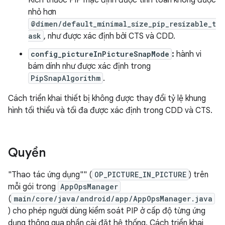
Kích thước PIP mặc định được tính toán không được
nhỏ hơn
@dimen/default_minimal_size_pip_resizable_t
ask
, như được xác định bởi CTS và CDD.
config_pictureInPictureSnapMode
:
hành vi
bám dính như được xác định trong
PipSnapAlgorithm
.
Cách triển khai thiết bị không được thay đổi tỷ lệ khung
hình tối thiểu và tối đa được xác định trong CDD và CTS.
Quyền
"Thao tác ứng dụng"" (
OP_PICTURE_IN_PICTURE
) trên
mỗi gói trong
AppOpsManager
(
main/core/java/android/app/AppOpsManager.java
) cho phép người dùng kiểm soát PIP ở cấp độ từng ứng
dụng thông qua phần cài đặt hệ thống. Cách triển khai