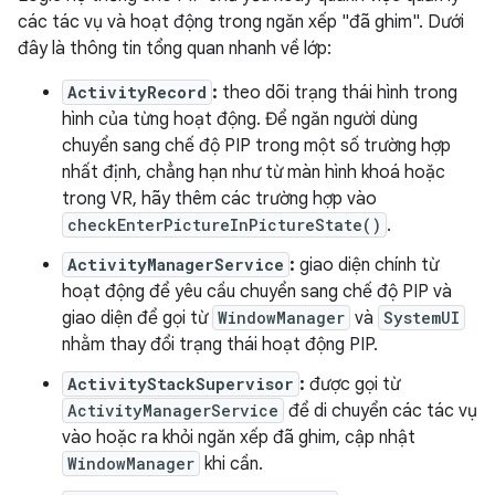
các tác vụ và hoạt động trong ngăn xếp "đã ghim". Dưới
đây là thông tin tổng quan nhanh về lớp:
ActivityRecord
:
theo dõi trạng thái hình trong
hình của từng hoạt động. Để ngăn người dùng
chuyển sang chế độ PIP trong một số trường hợp
nhất định, chẳng hạn như từ màn hình khoá hoặc
trong VR, hãy thêm các trường hợp vào
checkEnterPictureInPictureState()
.
ActivityManagerService
:
giao diện chính từ
hoạt động để yêu cầu chuyển sang chế độ PIP và
giao diện để gọi từ
WindowManager
và
SystemUI
nhằm thay đổi trạng thái hoạt động PIP.
ActivityStackSupervisor
:
được gọi từ
ActivityManagerService
để di chuyển các tác vụ
vào hoặc ra khỏi ngăn xếp đã ghim, cập nhật
WindowManager
khi cần.