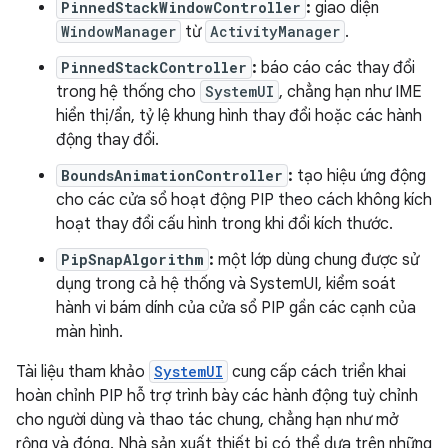
PinnedStackWindowController
:
giao diện
WindowManager
từ
ActivityManager
.
PinnedStackController
:
báo cáo các thay đổi
trong hệ thống cho
SystemUI
, chẳng hạn như IME
hiển thị/ẩn, tỷ lệ khung hình thay đổi hoặc các hành
động thay đổi.
BoundsAnimationController
:
tạo hiệu ứng động
cho các cửa sổ hoạt động PIP theo cách không kích
hoạt thay đổi cấu hình trong khi đổi kích thước.
PipSnapAlgorithm
:
một lớp dùng chung được sử
dụng trong cả hệ thống và SystemUI, kiểm soát
hành vi bám dính của cửa sổ PIP gần các cạnh của
màn hình.
Tài liệu tham khảo
SystemUI
cung cấp cách triển khai
hoàn chỉnh PIP hỗ trợ trình bày các hành động tuỳ chỉnh
cho người dùng và thao tác chung, chẳng hạn như mở
rộng và đóng. Nhà sản xuất thiết bị có thể dựa trên những