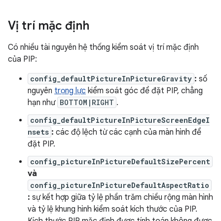
Vị trí mặc định
Có nhiều tài nguyên hệ thống kiểm soát vị trí mặc định
của PIP:
config_defaultPictureInPictureGravity
:
số
nguyên
trọng lực
kiểm soát góc để đặt PIP, chẳng
hạn như
BOTTOM|RIGHT
.
config_defaultPictureInPictureScreenEdgeI
nsets
:
các độ lệch từ các cạnh của màn hình để
đặt PIP.
config_pictureInPictureDefaultSizePercent
và
config_pictureInPictureDefaultAspectRatio
:
sự kết hợp giữa tỷ lệ phần trăm chiều rộng màn hình
và tỷ lệ khung hình kiểm soát kích thước của PIP.